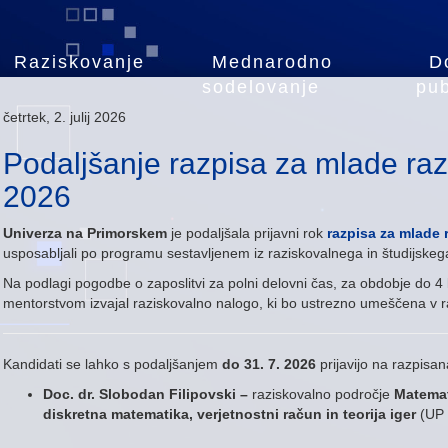
Raziskovanje
Mednarodno
D
sodelovanje
pub
četrtek, 2. julij 2026
Podaljšanje razpisa za mlade raz
2026
Univerza na Primorskem
je podaljšala prijavni rok
razpisa za mlade 
usposabljali po programu sestavljenem iz raziskovalnega in študijskeg
Na podlagi pogodbe o zaposlitvi za polni delovni čas, za obdobje do 4
mentorstvom izvajal raziskovalno nalogo, ki bo ustrezno umeščena v r
Kandidati se lahko s podaljšanjem
do 31. 7. 2026
prijavijo na razpisa
Doc. dr. Slobodan Filipovski –
raziskovalno področje
Matemat
diskretna matematika, verjetnostni račun in teorija iger
(UP 