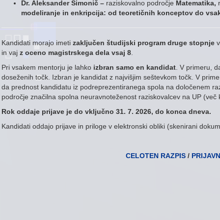
Dr. Aleksander Simonič –
raziskovalno področje
Matematika,
modeliranje in enkripcija: od teoretičnih konceptov do vs
Kandidati morajo imeti
zaključen študijski program druge stopnje
v
in vaj
z oceno magistrskega dela vsaj 8
.
Pri vsakem mentorju je lahko
izbran
samo en kandidat
. V primeru, d
doseženih točk. Izbran je kandidat z najvišjim seštevkom točk. V prim
da prednost kandidatu iz podreprezentiranega spola na določenem razi
področje značilna spolna neuravnoteženost raziskovalcev na UP (več 
Rok oddaje
prijave
je do vključno
31
.
7
. 2026, do konca dneva.
Kandidati oddajo prijave in priloge v elektronski obliki (skenirani dok
CELOTEN RAZPIS
/
PRIJAV