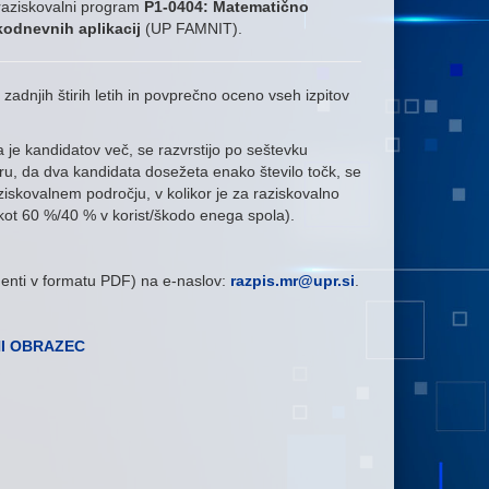
raziskovalni program
P1-0404: Matematično
akodnevnih aplikacij
(UP FAMNIT).
 zadnjih štirih letih in povprečno oceno vseh izpitov
a je kandidatov več, se razvrstijo po seštevku
eru, da dva kandidata dosežeta enako število točk, se
skovalnem področju, v kolikor je za raziskovalno
kot 60 %/40 % v korist/škodo enega spola).
umenti v formatu PDF) na e-naslov:
razpis.mr@upr.si
.
NI OBRAZEC