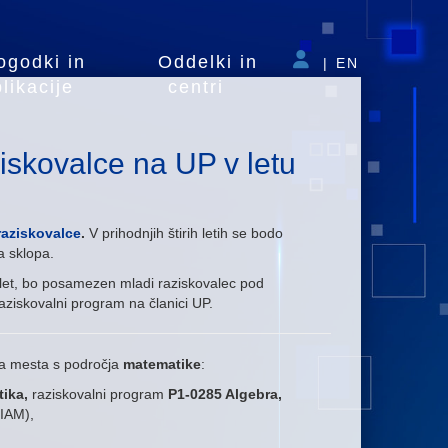
ogodki in
Oddelki in
|
EN
likacije
centri
iskovalce na UP v letu
raziskovalce
.
V prihodnjih štirih letih se bodo
a sklopa.
 let, bo posamezen mladi raziskovalec pod
aziskovalni program na članici UP.
na mesta s področja
matematike
:
ika,
raziskovalni program
P1-0285 Algebra,
IAM),