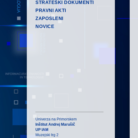
STRATEŠKI DOKUMENTI
PRAVNI AKTI
ZAPOSLENI
NOVICE
Univerza na Primorskem
Inštitut Andrej Marušič
UP IAM
Muzejski trg 2