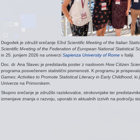
Dogodek je združil srečanje
53rd Scientific Meeting of the Italian Stat
Scientific Meeting of the Federation of European National Statistical 
in 25. junijem 2026 na univerzi
Sapienza University of Rome
v Italiji.
Doc. dr. Ana Slavec je predstavila poster z naslovom
How Citizen Scie
programa posvečenem statistični pismenosti. K programu je prispevala t
Games: Activities to Promote Statistical Literacy in Early Childhood
, ki
Univerze na Primorskem.
Skupno srečanje je združilo raziskovalce, strokovnjake ter predstavni
izmenjave znanja o razvoju, uporabi in aktualnih izzivih na področju sta