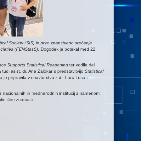
istical Society (SIS) in prvo znanstveno srečanje
Societies (FENStasS).
Dogodek je potekal med 22.
nce Supports Statistical Reasoning
ter vodila del
udi asist. dr. Ana Zalokar s predstavitvijo
Statistical
 jo je pripravila v soavtorstvu z dr. Laro Lusa z
ke nacionalnih in mednarodnih institucij z namenom
tistične znanosti.