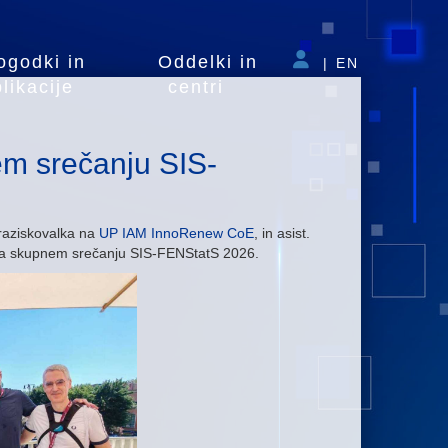
ogodki in
Oddelki in
|
EN
likacije
centri
em srečanju SIS-
raziskovalka na
UP IAM InnoRenew CoE
, in asist.
na skupnem srečanju SIS-FENStatS 2026.