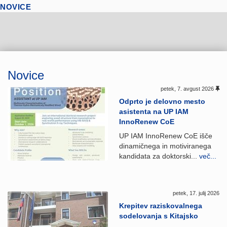
NOVICE
Novice
petek, 7. avgust 2026
Odprto je delovno mesto
asistenta na UP IAM
InnoRenew CoE
UP IAM InnoRenew CoE išče
dinamičnega in motiviranega
kandidata za doktorski...
več...
petek, 17. julij 2026
Krepitev raziskovalnega
sodelovanja s Kitajsko