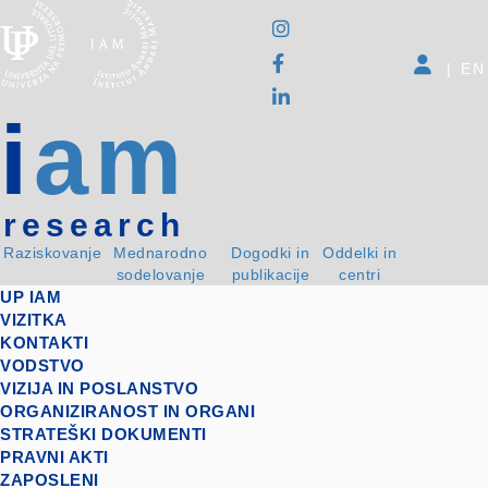
|
EN
i
am
research
Raziskovanje
Mednarodno
Dogodki in
Oddelki in
sodelovanje
publikacije
centri
UP IAM
VIZITKA
KONTAKTI
VODSTVO
VIZIJA IN POSLANSTVO
ORGANIZIRANOST IN ORGANI
STRATEŠKI DOKUMENTI
PRAVNI AKTI
ZAPOSLENI