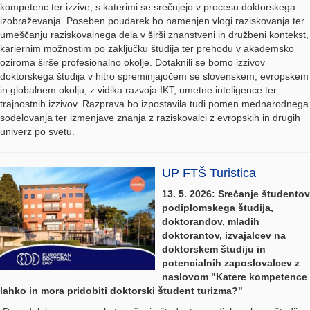
kompetenc ter izzive, s katerimi se srečujejo v procesu doktorskega
izobraževanja. Poseben poudarek bo namenjen vlogi raziskovanja ter
umeščanju raziskovalnega dela v širši znanstveni in družbeni kontekst,
kariernim možnostim po zaključku študija ter prehodu v akademsko
oziroma širše profesionalno okolje. Dotaknili se bomo izzivov
doktorskega študija v hitro spreminjajočem se slovenskem, evropskem
in globalnem okolju, z vidika razvoja IKT, umetne inteligence ter
trajnostnih izzivov. Razprava bo izpostavila tudi pomen mednarodnega
sodelovanja ter izmenjave znanja z raziskovalci z evropskih in drugih
univerz po svetu.
UP FTŠ Turistica
13. 5. 2026: Srečanje študentov
podiplomskega študija,
doktorandov, mladih
doktorantov, izvajalcev na
doktorskem študiju in
potencialnih zaposlovalcev z
naslovom "Katere kompetence
lahko in mora pridobiti doktorski študent turizma?"