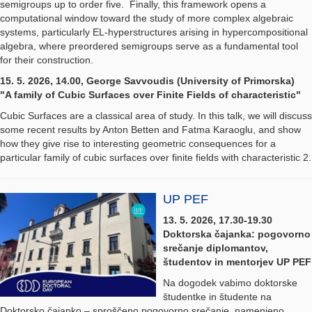
semigroups up to order five. Finally, this framework opens a
computational window toward the study of more complex algebraic
systems, particularly EL-hyperstructures arising in hypercompositional
algebra, where preordered semigroups serve as a fundamental tool
for their construction.
15. 5. 2026, 14.00, George Savvoudis (University of Primorska)
"A family of Cubic Surfaces over Finite Fields of characteristic"
Cubic Surfaces are a classical area of study. In this talk, we will discuss
some recent results by Anton Betten and Fatma Karaoglu, and show
how they give rise to interesting geometric consequences for a
particular family of cubic surfaces over finite fields with characteristic 2.
UP PEF
13. 5. 2026, 17.30-19.30
Doktorska čajanka: pogovorno
srečanje diplomantov,
študentov in mentorjev UP PEF
Na dogodek vabimo doktorske
študentke in študente na
Doktorsko čajanko – sproščeno pogovorno srečanje, namenjeno