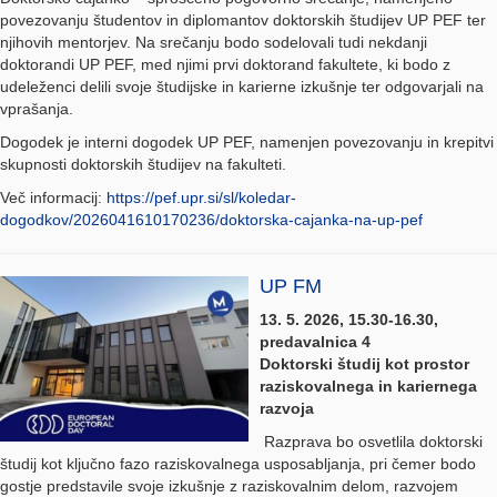
povezovanju študentov in diplomantov doktorskih študijev UP PEF ter
njihovih mentorjev. Na srečanju bodo sodelovali tudi nekdanji
doktorandi UP PEF, med njimi prvi doktorand fakultete, ki bodo z
udeleženci delili svoje študijske in karierne izkušnje ter odgovarjali na
vprašanja.
Dogodek je interni dogodek UP PEF, namenjen povezovanju in krepitvi
skupnosti doktorskih študijev na fakulteti.
Več informacij:
https://pef.upr.si/sl/koledar-
dogodkov/2026041610170236/doktorska-cajanka-na-up-pef
UP FM
13. 5. 2026, 15.30-16.30,
predavalnica 4
Doktorski študij kot prostor
raziskovalnega in kariernega
razvoja
Razprava bo osvetlila doktorski
študij kot ključno fazo raziskovalnega usposabljanja, pri čemer bodo
gostje predstavile svoje izkušnje z raziskovalnim delom, razvojem