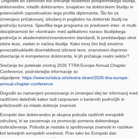
Dogodek bo zasnovan kot srečanje študentov podiplomskega študija,
doktorandov, mladih doktorantov, izvajalcev na doktorskem študiju in
potencialnih zaposlovalcev tega profila diplomanta. Šlo bo za
izmenjavo pričakovanj, izkušenj in pogledov na doktorski študij na
področju turizma. Specifika tega programa so predvsem inter- in multi-
disciplinarnost ter »kontrast« med aplikativno naravo študijskega
področja in akademskimi/znanstvenimi standardi, ki predstavljajo okvir
izbire teze, vsebin in načina študija. Kako torej čim bolj smotrno
povezati/uskladiti dizertabilnost izbrane teze, znanstveni doprinos
disertacije in kompetence doktoranta, ki jih pričakuje realni sektor?
Srečanje bo potekale znotraj 2026 TTRA Europe Annual Chapter
Conference, podrobnejše informacije so
objavljene:
https://www.turistica.si/si/extra-strani/2026-ttra-europe-
annual-chapter-conference
Dogodki so namenjeni povezovanju in izmenjavi idej ter informacij med
različnimi deležniki kakor tudi razpravam o kariernih področjih in
priložnostih za mlade doktorje znanosti.
Evropski dan doktorandov je skupna pobuda različnih evropskih
združenj, ki se zavzemajo za promocijo pomena doktorskega
izobraževanja. Pobuda je nastala iz spoštovanja znanosti in raziskav
kot temeljnih evropskih vrednost. Prav tako bo Evropski dan