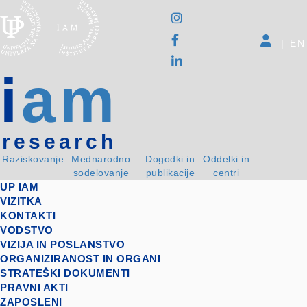
|
EN
i
am
research
Raziskovanje
Mednarodno
Dogodki in
Oddelki in
sodelovanje
publikacije
centri
UP IAM
VIZITKA
KONTAKTI
VODSTVO
VIZIJA IN POSLANSTVO
ORGANIZIRANOST IN ORGANI
STRATEŠKI DOKUMENTI
PRAVNI AKTI
ZAPOSLENI