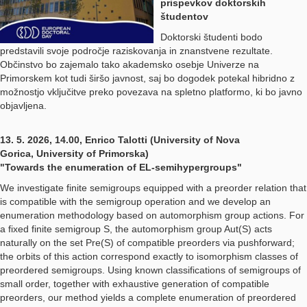
prispevkov doktorskih
študentov
Doktorski študenti bodo
predstavili svoje področje raziskovanja in znanstvene rezultate.
Občinstvo bo zajemalo tako akademsko osebje Univerze na
Primorskem kot tudi širšo javnost, saj bo dogodek potekal hibridno z
možnostjo vključitve preko povezava na spletno platformo, ki bo javno
objavljena.
13. 5. 2026, 14.00, Enrico Talotti (University of Nova
Gorica, University of Primorska)
"Towards the enumeration of EL-semihypergroups"
We investigate finite semigroups equipped with a preorder relation that
is compatible with the semigroup operation and we develop an
enumeration methodology based on automorphism group actions. For
a fixed finite semigroup S, the automorphism group Aut(S) acts
naturally on the set Pre(S) of compatible preorders via pushforward;
the orbits of this action correspond exactly to isomorphism classes of
preordered semigroups. Using known classifications of semigroups of
small order, together with exhaustive generation of compatible
preorders, our method yields a complete enumeration of preordered