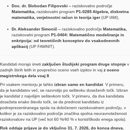
Doc. dr. Slobodan Filipovski –
raziskovalno področje
Matematika,
raziskovalni program
P1-0285 Algebra, diskretna
matematika, verjetnostni račun in teorija iger
(UP IAM),
Dr. Aleksander Simonič –
raziskovalno področje
Matematika,
raziskovalni program
P1-0404: Matematično modeliranje in
enkripcija: od teoretičnih konceptov do vsakodnevnih
aplikacij
(UP FAMNIT).
Kandidati morajo imeti
zaključen študijski program druge stopnje
v
zadnjih štirih letih in povprečno oceno vseh izpitov in vaj
z oceno
magistrskega dela vsaj 8
.
Pri vsakem mentorju je lahko
izbran
samo en kandidat
. V primeru,
da je kandidatov več, se razvrstijo po seštevku doseženih točk. Izbran
je kandidat z najvišjim seštevkom točk. V primeru, da dva kandidata
dosežeta enako število točk, se da prednost kandidatu iz
podreprezentiranega spola na določenem raziskovalnem področju, v
kolikor je za raziskovalno področje značilna spolna neuravnoteženost
raziskovalcev na UP (več kot 60 %/40 % v korist/škodo enega spola).
Rok oddaje
prijave
je do vključno
31
.
7
. 2026, do konca dneva.