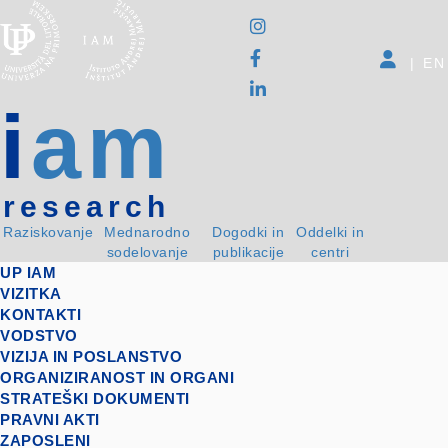
|
EN
i
am
research
Raziskovanje
Mednarodno
Dogodki in
Oddelki in
sodelovanje
publikacije
centri
UP IAM
VIZITKA
KONTAKTI
VODSTVO
VIZIJA IN POSLANSTVO
ORGANIZIRANOST IN ORGANI
STRATEŠKI DOKUMENTI
PRAVNI AKTI
ZAPOSLENI