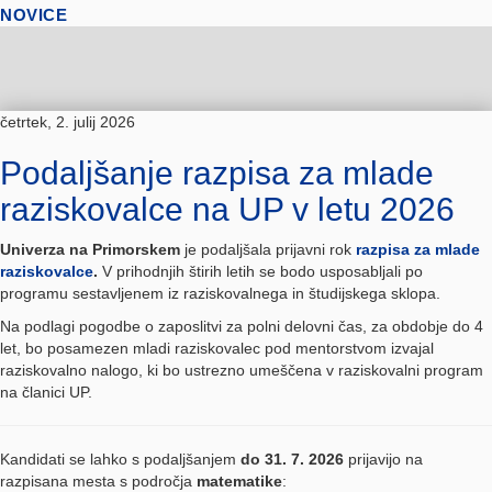
NOVICE
četrtek, 2. julij 2026
Podaljšanje razpisa za mlade
raziskovalce na UP v letu 2026
Univerza na Primorskem
je podaljšala prijavni rok
razpisa za mlade
raziskovalce
.
V prihodnjih štirih letih se bodo usposabljali po
programu sestavljenem iz raziskovalnega in študijskega sklopa.
Na podlagi pogodbe o zaposlitvi za polni delovni čas, za obdobje do 4
let, bo posamezen mladi raziskovalec pod mentorstvom izvajal
raziskovalno nalogo, ki bo ustrezno umeščena v raziskovalni program
na članici UP.
Kandidati se lahko s podaljšanjem
do 31. 7. 2026
prijavijo na
razpisana mesta s področja
matematike
: