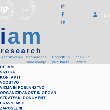
|
EN
i
am
research
Raziskovanje
Mednarodno
Dogodki in
Oddelki in
sodelovanje
publikacije
centri
UP IAM
VIZITKA
KONTAKTI
VODSTVO
VIZIJA IN POSLANSTVO
ORGANIZIRANOST IN ORGANI
STRATEŠKI DOKUMENTI
PRAVNI AKTI
ZAPOSLENI