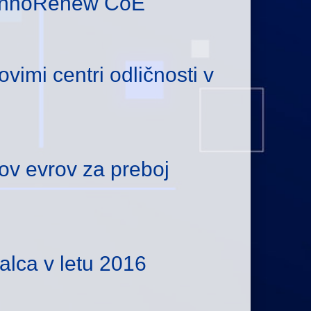
i InnoRenew CoE
vimi centri odličnosti v
onov evrov za preboj
alca v letu 2016