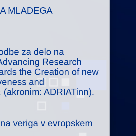
ZA MLADEGA
godbe za delo na
r Advancing Research
rds the Creation of new
iveness and
 (akronim: ADRIATinn).
sna veriga v evropskem