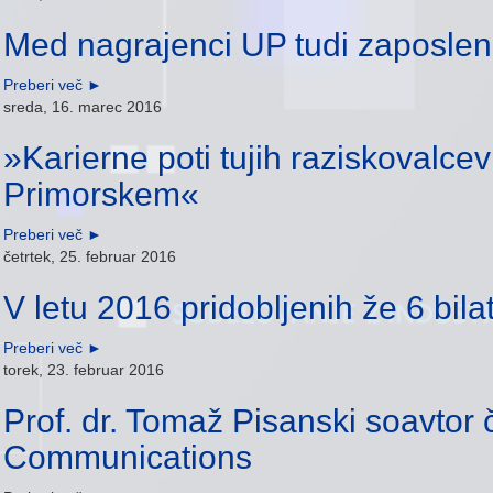
Med nagrajenci UP tudi zaposle
Preberi več
►
sreda, 16. marec 2016
»Karierne poti tujih raziskovalce
Primorskem«
Preberi več
►
četrtek, 25. februar 2016
V letu 2016 pridobljenih že 6 bila
Preberi več
►
torek, 23. februar 2016
Prof. dr. Tomaž Pisanski soavtor č
Communications