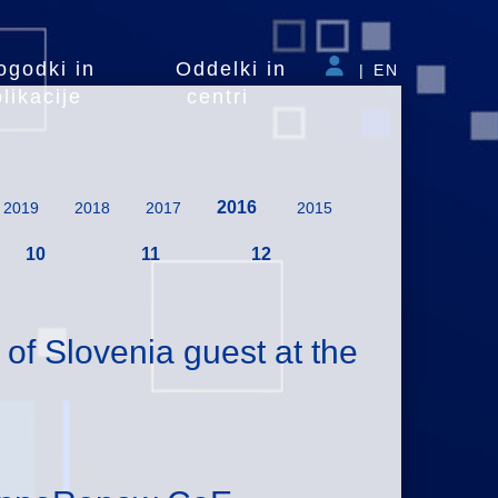
ogodki in
Oddelki in
|
EN
likacije
centri
2016
2019
2018
2017
2015
10
11
12
of Slovenia guest at the