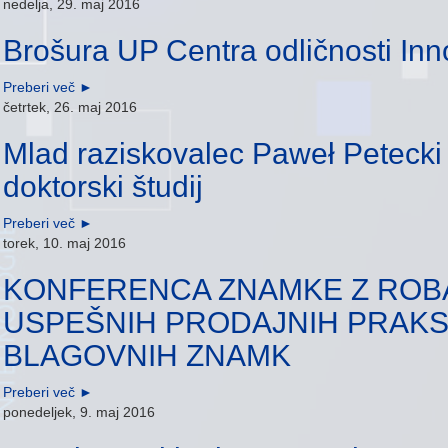
nedelja, 29. maj 2016
Brošura UP Centra odličnosti I
Preberi več
►
četrtek, 26. maj 2016
Mlad raziskovalec Paweł Petecki 
doktorski študij
Preberi več
►
torek, 10. maj 2016
KONFERENCA ZNAMKE Z ROBA
USPEŠNIH PRODAJNIH PRAKS
BLAGOVNIH ZNAMK
Preberi več
►
ponedeljek, 9. maj 2016