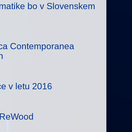
ematike bo v Slovenskem
ica Contemporanea
h
ce v letu 2016
CaReWood