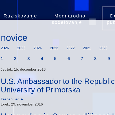
Raziskovanje
Mednarodno
D
sodelovanje
pub
novice
2026
2025
2024
2023
2022
2021
2020
1
2
3
4
5
6
7
8
9
četrtek, 15. december 2016
U.S. Ambassador to the Republic 
University of Primorska
Preberi več
►
torek, 29. november 2016