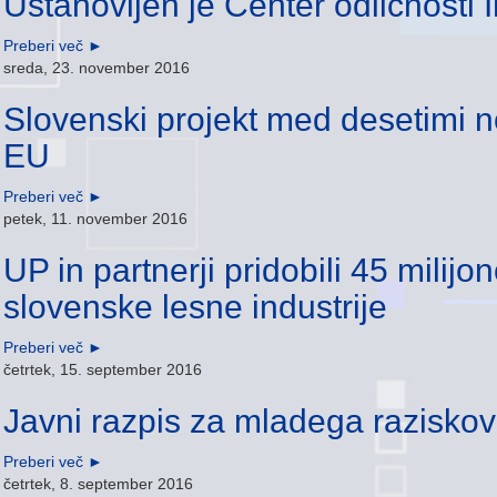
Ustanovljen je Center odličnost
Preberi več
►
sreda, 23. november 2016
Slovenski projekt med desetimi no
EU
Preberi več
►
petek, 11. november 2016
UP in partnerji pridobili 45 milij
slovenske lesne industrije
Preberi več
►
četrtek, 15. september 2016
Javni razpis za mladega raziskov
Preberi več
►
četrtek, 8. september 2016