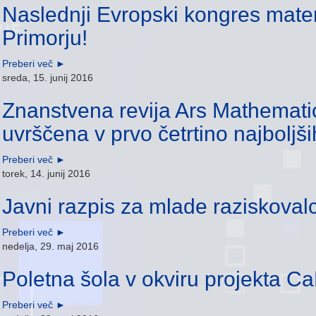
Naslednji Evropski kongres mat
Primorju!
Preberi več
►
sreda, 15. junij 2016
Znanstvena revija Ars Mathemat
uvrščena v prvo četrtino najboljši
Preberi več
►
torek, 14. junij 2016
Javni razpis za mlade raziskoval
Preberi več
►
nedelja, 29. maj 2016
Poletna šola v okviru projekta 
Preberi več
►