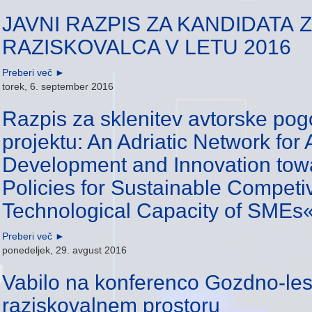
JAVNI RAZPIS ZA KANDIDATA 
RAZISKOVALCA V LETU 2016
Preberi več
►
torek, 6. september 2016
Razpis za sklenitev avtorske po
projektu: An Adriatic Network fo
Development and Innovation towa
Policies for Sustainable Compet
Technological Capacity of SMEs«
Preberi več
►
ponedeljek, 29. avgust 2016
Vabilo na konferenco Gozdno-le
raziskovalnem prostoru