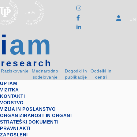
|
EN
i
am
research
Raziskovanje
Mednarodno
Dogodki in
Oddelki in
sodelovanje
publikacije
centri
UP IAM
VIZITKA
KONTAKTI
VODSTVO
VIZIJA IN POSLANSTVO
ORGANIZIRANOST IN ORGANI
STRATEŠKI DOKUMENTI
PRAVNI AKTI
ZAPOSLENI