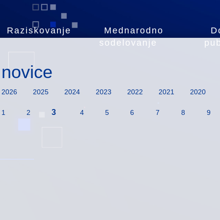
Raziskovanje
Mednarodno
D
sodelovanje
pub
novice
2026
2025
2024
2023
2022
2021
2020
3
1
2
4
5
6
7
8
9