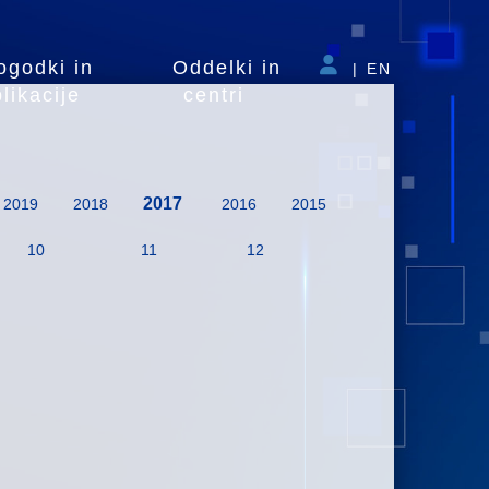
ogodki in
Oddelki in
|
EN
likacije
centri
2017
2019
2018
2016
2015
10
11
12