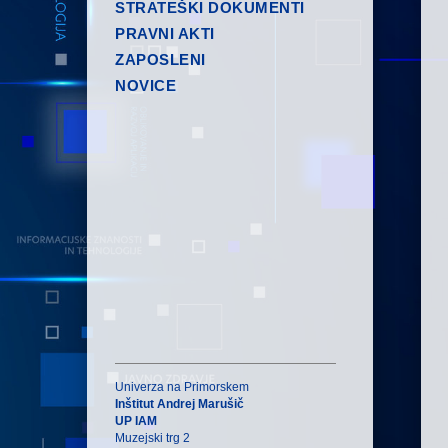
STRATEŠKI DOKUMENTI
PRAVNI AKTI
ZAPOSLENI
NOVICE
Univerza na Primorskem
Inštitut Andrej Marušič
UP IAM
Muzejski trg 2