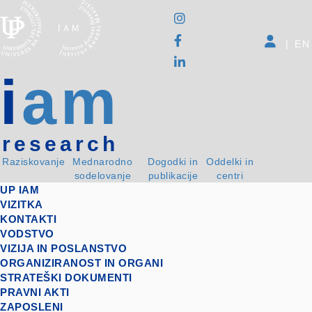
|
EN
i
am
research
Raziskovanje
Mednarodno
Dogodki in
Oddelki in
sodelovanje
publikacije
centri
UP IAM
VIZITKA
KONTAKTI
VODSTVO
VIZIJA IN POSLANSTVO
ORGANIZIRANOST IN ORGANI
STRATEŠKI DOKUMENTI
PRAVNI AKTI
ZAPOSLENI