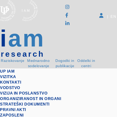
|
EN
i
am
research
Raziskovanje
Mednarodno
Dogodki in
Oddelki in
sodelovanje
publikacije
centri
UP IAM
VIZITKA
KONTAKTI
VODSTVO
VIZIJA IN POSLANSTVO
ORGANIZIRANOST IN ORGANI
STRATEŠKI DOKUMENTI
PRAVNI AKTI
ZAPOSLENI