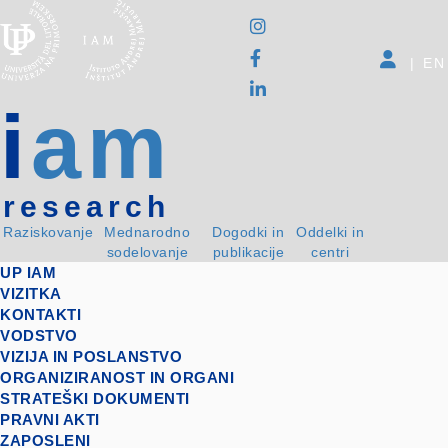
|
EN
i
am
research
Raziskovanje
Mednarodno
Dogodki in
Oddelki in
sodelovanje
publikacije
centri
UP IAM
VIZITKA
KONTAKTI
VODSTVO
VIZIJA IN POSLANSTVO
ORGANIZIRANOST IN ORGANI
STRATEŠKI DOKUMENTI
PRAVNI AKTI
ZAPOSLENI