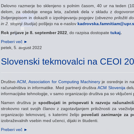
Delovno razmerje bo sklenjeno s polnim časom
,
40 ur na teden (10
delom, za obdobje enega leta, začetek dela v skladu z dogovor
življenjepisom in dokazili o izpolnjevanju pogojev (
obvezno priložiti d
in 2. stopnji študija
) pošljejo na e-naslov
kadrovska.famnitiam@upr.s
Rok prijave je 8. september 2022
, do razpisa dostopate
tukaj
.
Preberi več
►
petek, 5. avgust 2022
Slovenski tekmovalci na CEOI 2
Društvo
ACM, Association for Computing Machinery
je osrednje in na
računalništva in informatike. Med partnerji društva
ACM Slovenija
delu
informacijske tehnologije, v samo organizacijo društva pa so vključeni 
Namen društva je
spodbujati in prispevati k razvoju računalniš
strokovno rast svojih članov z zagotavljanjem priložnosti za vseživl
organizacijo tekmovanj, s katerimi želijo
povečati zanimanje za p
izobraževalnih vsebin med učenci, dijaki in študenti.
Preberi več
►