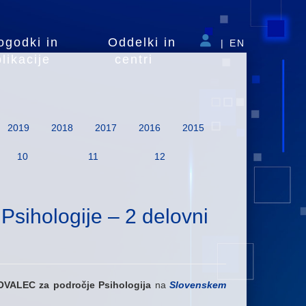
ogodki in
Oddelki in
|
EN
likacije
centri
2019
2018
2017
2016
2015
10
11
12
ihologije – 2 delovni
VALEC za področje Psihologija
na
Slovenskem