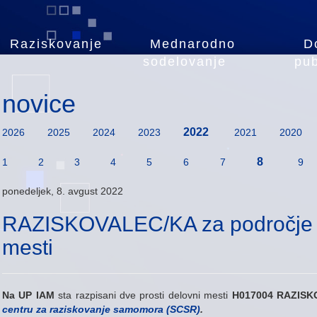
Raziskovanje
Mednarodno
D
sodelovanje
pub
novice
2022
2026
2025
2024
2023
2021
2020
8
1
2
3
4
5
6
7
9
ponedeljek, 8. avgust 2022
RAZISKOVALEC/KA za področje Ps
mesti
Na UP IAM
sta razpisani dve prosti delovni mesti
H017004 RAZISKO
centru za raziskovanje samomora (SCSR)
.