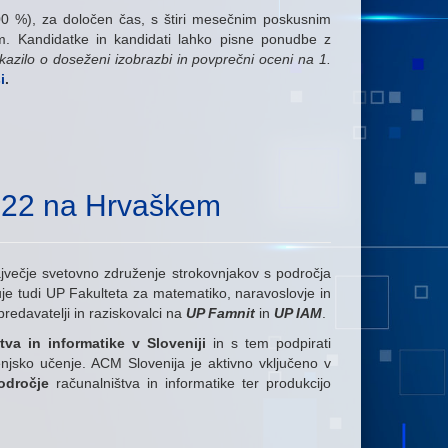
0 %), za določen čas, s štiri mesečnim poskusnim
om.
Kandidatke in kandidati lahko pisne ponudbe z
okazilo o doseženi izobrazbi in povprečni oceni na 1.
i
.
022 na Hrvaškem
jvečje svetovno združenje strokovnjakov s področja
je tudi UP Fakulteta za matematiko, naravoslovje in
predavatelji in raziskovalci na
UP Famnit
in
UP IAM
.
tva in informatike v Sloveniji
in s tem podpirati
jenjsko učenje. ACM Slovenija je aktivno vključeno v
odročje
računalništva in informatike ter produkcijo