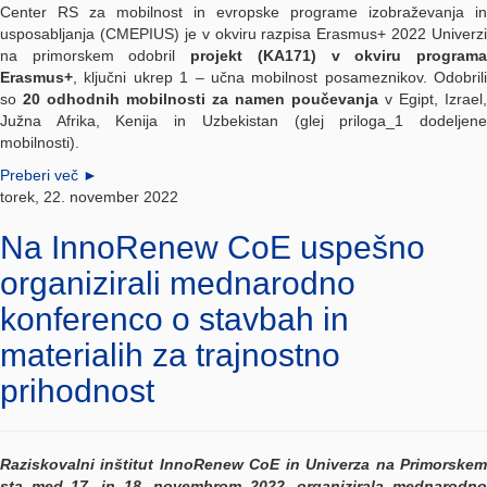
Center RS za mobilnost in evropske programe izobraževanja in
usposabljanja (CMEPIUS) je v okviru razpisa Erasmus+ 2022 Univerzi
na primorskem odobril
projekt (KA171) v okviru program
Erasmus+
, ključni ukrep 1 – učna mobilnost posameznikov. Odobrili
so
20 odhodnih mobilnosti za namen poučevanja
v Egipt, Izrael,
Južna Afrika, Kenija in Uzbekistan (glej priloga_1 dodeljene
mobilnosti).
Preberi več
►
torek, 22. november 2022
Na InnoRenew CoE uspešno
organizirali mednarodno
konferenco o stavbah in
materialih za trajnostno
prihodnost
Raziskovalni inštitut InnoRenew CoE in Univerza na Primorskem
sta med 17. in 18. novembrom 2022, organizirala mednarodno