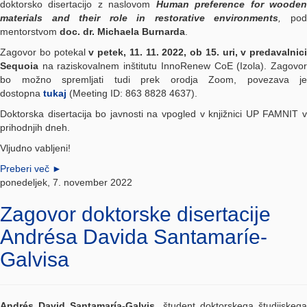
doktorsko disertacijo z naslovom
Human preference for woode
materials and their role in restorative environments
,
po
mentorstvom
doc. dr. Michaela Burnarda
.
Zagovor bo potekal
v petek, 11. 11. 2022, ob 15. uri, v predavalnici
Sequoia
na raziskovalnem inštitutu InnoRenew CoE (Izola). Zagovor
bo možno spremljati tudi prek orodja Zoom, povezava je
dostopna
tukaj
(Meeting ID: 863 8828 4637).
Doktorska disertacija bo javnosti na vpogled v knjižnici UP FAMNIT v
prihodnjih dneh.
Vljudno vabljeni!
Preberi več
►
ponedeljek, 7. november 2022
Zagovor doktorske disertacije
Andrésa Davida Santamaríe-
Galvisa
Andrés David Santamaría-Galvis
, študent doktorskega študijskeg