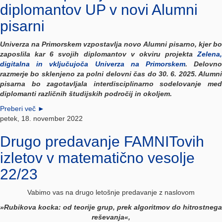
diplomantov UP v novi Alumni
pisarni
Univerza na Primorskem vzpostavlja
novo
Alumni pisarno, kjer bo
zaposlila kar 6 svojih diplomantov v okviru projekta
Zelena,
digitalna in vključujoča Univerza na Primorskem
. Delovn
razmerje bo sklenjeno za polni delovni čas do 30. 6. 2025. Alumni
pisarna bo zagotavljala interdisciplinarno sodelovanje med
diplomanti različnih študijskih področij in okoljem.
Preberi več
►
petek, 18. november 2022
Drugo predavanje FAMNITovih
izletov v matematično vesolje
22/23
Vabimo vas na drugo letošnje predavanje z naslovom
»
Rubikova kocka: od teorije grup, prek algoritmov do hitrostnega
reševanja
«
,