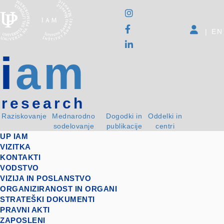
|
EN
i
am
research
Raziskovanje
Mednarodno
Dogodki in
Oddelki in
sodelovanje
publikacije
centri
UP IAM
VIZITKA
KONTAKTI
VODSTVO
VIZIJA IN POSLANSTVO
ORGANIZIRANOST IN ORGANI
STRATEŠKI DOKUMENTI
PRAVNI AKTI
ZAPOSLENI