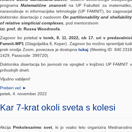
programa
Matematične znanosti
na UP Fakulteti za matematiko
naravoslovje in informacijske tehnologije (UP FAMNIT), bo zagovarjal
doktorsko disertacijo z naslovom
On partitionability and shellabilit
of relative simplicial complexes
,
pod mentorstvom
izr. prof. dr. Russa Woodroofa
.
Zagovor bo potekal
v torek, 8. 11. 2022, ob 17. uri v predavalnici
Famnit-MP1
(Glagoljaška 8, Koper). Zagovor bo možno spremljati tudi
prek orodja Zoom, povezava je dostopna
tukaj
(Meeting ID: 840 231
1429, Passcode: 399720).
Doktorska disertacija bo javnosti na vpogled v knjižnici UP FAMNIT v
prihodnjih dneh.
Vljudno vabljeni!
Preberi več
►
petek, 4. november 2022
Kar 7-krat okoli sveta s kolesi
Akcija
Prekolesarimo svet
, ki jo vsako leto organizira Mednarodno