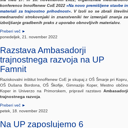
konferenco InnoRenew CoE 2022
»Na novo premišljene stavbe in
materiali za trajnostno prihodnost«
. V Izoli so se zbrali številn
mednarodni strokovnjaki in znanstveniki ter izmenjali znanja za
izboljšanje gradbenih praks z uporabo obnovljivih materialov.
Preberi več
►
ponedeljek, 21. november 2022
Razstava Ambasadorji
trajnostnega razvoja na UP
Famnit
Raziskovalni inštitut InnoRenew CoE je skupaj z OŠ Šmarje pri Kopru,
OŠ Dušana Bordona, OŠ Škofije, Gimnazijo Koper, Mestno občino
Koper in Univerzo na Primorskem, pripravil razstavo
Ambasadorji
trajnostnega razvoja
.
Preberi več
►
petek, 18. november 2022
Na UP zaposlujemo 6