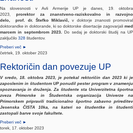
Na slovesnosti v Avli Armerije UP je danes, 19. oktobra
2023,
prorektor za znanstveno-raziskovalno in razvojno
delo,
prof. dr. Štefko Miklavič
,
v doktorje znanosti promovira
doktorandke in doktorande, ki so doktorske disertacije zagovarjali
med
marcem in septembrom 2023.
Do sedaj je doktorski študij na U
zaključilo
328
študentov.
Preberi več
►
četrtek, 19. oktober 2023
Rektoričin dan povezuje UP
V sredo, 18. oktobra 2023, je potekal rektoričin dan 2023 ki je
zaposlenim in študentom UP ponudil pester program v znamenju
spoznavanja in druženja. Za študente sta Univerzitetna športna
zveza Primorske in Študentska organizacija Univerze na
Primorskem pripravili tradicionalno športno zabavno prireditev
Jesenska ČISTA 10ka, na kateri so študentke in študenti
zastopali barve svoje fakultete.
Preberi več
►
torek, 17. oktober 2023