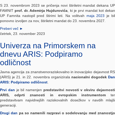
S 23. novembrom 2023 se pričenja novi štiriletni mandat dekana UP
FAMNIT
prof. dr. Ademirja Hujdurovića
, ki je prvi mandat kot deka
UP Famnita nastopil pred štirimi leti. Na volitvah
maja 2023
je bi
ponovno izvoljen za nov, štiriletni mandat do 23. novembra 2027.
Preberi več
►
četrtek, 23. november 2023
Univerza na Primorskem na
dnevu ARIS: Podpiramo
odličnost
Javna agencija za znanstvenoraziskovalno in inovacijsko dejavnost RS
(ARIS) je 21. in 22. novembra organizirala
nacionalni dogodek
Da
ARIS: Podpiramo odličnost
.
Prvi dan
je bil namenjen
predstavitvi novosti v okviru dejavnost
ARIS, odprti znanosti in evropskim instrumentom
te
predstavitvam najvidnejših raziskovalnih dosežkov v navdih mlajši
generaciji.
Drugi dan
pa so namenili razpravi o sodelovanju med znanostj