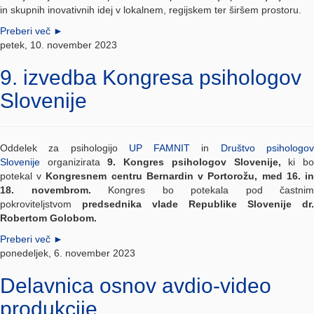
in skupnih inovativnih idej v lokalnem, regijskem ter širšem prostoru.
Preberi več
►
petek, 10. november 2023
9. izvedba Kongresa psihologov
Slovenije
Oddelek za psihologijo
UP FAMNIT
in
Društvo psihologo
Slovenije
organizirata
9. Kongres psihologov Slovenije
,
ki b
potekal v
Kongresnem centru Bernardin v Portorožu, med 16. i
18. novembrom.
Kongres bo potekala pod častnim
pokroviteljstvom
predsednika vlade Republike Slovenije dr.
Robertom Golobom.
Preberi več
►
ponedeljek, 6. november 2023
Delavnica osnov avdio-video
produkcije