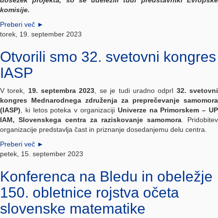
dosežek projekta, so se udeležili tudi predstavniki Evropske
komisije.
Preberi več
►
torek, 19. september 2023
Otvorili smo 32. svetovni kongres
IASP
V torek,
19. septembra 2023
, se je tudi uradno odprl
32. svetovn
kongres Mednarodnega združenja za preprečevanje samomora
(IASP)
, ki letos poteka v organizaciji
Univerze na Primorskem – U
IAM, Slovenskega centra za raziskovanje samomora
. Pridobitev
organizacije predstavlja čast in priznanje dosedanjemu delu centra.
Preberi več
►
petek, 15. september 2023
Konferenca na Bledu in obeležje
150. obletnice rojstva očeta
slovenske matematike