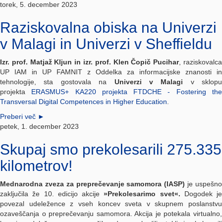
torek, 5. december 2023
Raziskovalna obiska na Univerzi
v Malagi in Univerzi v Sheffieldu
Izr. prof. Matjaž Kljun in izr. prof. Klen Čopič Pucihar
, raziskovalc
UP IAM in UP FAMNIT z Oddelka za informacijske znanosti in
tehnologije, sta gostovala na
Univerzi v Malagi
v sklopu
projekta
ERASMUS+ KA220 projekta FTDCHE - Fostering th
Transversal Digital Competences in Higher Education
.
Preberi več
►
petek, 1. december 2023
Skupaj smo prekolesarili 275.335
kilometrov!
Mednarodna zveza za preprečevanje samomora (IASP)
je uspešn
zaključila že 10. edicijo akcije
»Prekolesarimo svet«.
Dogodek je
povezal udeležence z vseh koncev sveta v skupnem poslanstvu
ozaveščanja o preprečevanju samomora. Akcija je potekala virtualno,