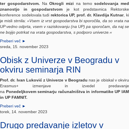
ter gospodarstvom.
Na
Okrogli mizi
na temo
sodelovanja med
znanostjo in gospodarstvom
je kot predstavnica Rektorske
konference sodelovala tudi
rektorica UP, prof. dr. Klavdija Kutnar
, k
je misli strnila:
»Vsem iz vrst gospodarstva bi sporočila, da so vrata na
UP vedno odprta, vsem v raziskovanju (na UP) pa sporočam, da naj se
ne bojijo potrkat na vrata gospodarstva, s podporo univerze.«
Preberi več
►
sreda, 15. november 2023
Obisk z Univerze v Beogradu v
okviru seminarja RIN
Prof. dr. Ivan Luković z Univerze v Beogradu
nas je obiskal v okviru
Erasmus+ izmenjave in izvedel predavanje
na
Ponedeljkovem seminarju računalništva in informatike UP IA
in UP FAMNIT.
Preberi več
►
torek, 14. november 2023
Drugo predavanje izletov v