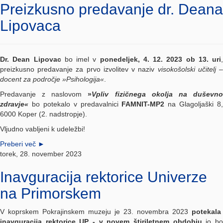
Preizkusno predavanje dr. Deana
Lipovaca
Dr. Dean Lipovac
bo imel v
ponedeljek, 4. 12. 2023 ob 13. uri
,
preizkusno predavanje za prvo izvolitev v naziv
visokošolski učitelj 
docent za področje »Psihologija«
.
Predavanje z naslovom
»
Vpliv fizičnega okolja na duševn
zdravje«
bo potekalo v predavalnici
FAMNIT-MP2
na Glagoljaški 8,
6000 Koper (2. nadstropje).
Vljudno vabljeni k udeležbi!
Preberi več
►
torek, 28. november 2023
Inavguracija rektorice Univerze
na Primorskem
V koprskem Pokrajinskem muzeju je 23. novembra 2023
potekala
inavguracija rektorice UP - v novem štiriletnem obdobju
jo b