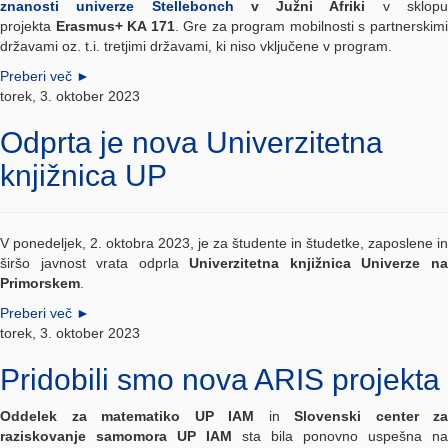
znanosti univerze Stellebonch
v Južni Afriki
v sklop
projekta
Erasmus+ KA 171
. Gre za program mobilnosti s partnerskim
državami oz. t.i. tretjimi državami, ki niso vključene v program.
Preberi več
►
torek, 3. oktober 2023
Odprta je nova Univerzitetna
knjižnica UP
V ponedeljek, 2. oktobra 2023, je za študente in študetke, zaposlene in
širšo javnost vrata odprla
Univerzitetna knjižnica Univerze n
Primorskem
.
Preberi več
►
torek, 3. oktober 2023
Pridobili smo nova ARIS projekta
Oddel
ek
za matematiko UP IAM
in
Slovenski center za
raziskovanje samomora UP IAM
sta bila ponovno uspešna na