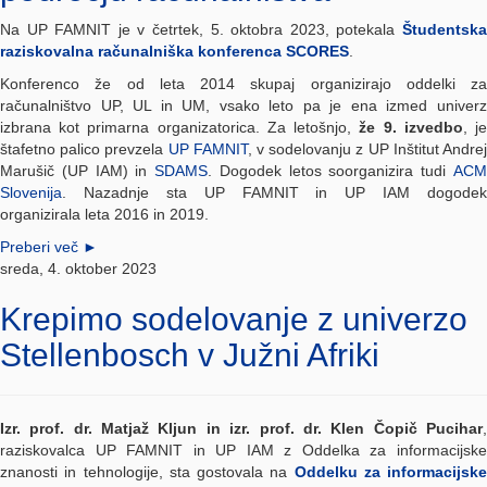
Na UP FAMNIT je v četrtek, 5. oktobra 2023, potekala
Študentska
raziskovalna računalniška konferenca SCORES
.
Konferenco že od leta 2014 skupaj organizirajo oddelki za
računalništvo UP, UL in UM, vsako leto pa je ena izmed univerz
izbrana kot primarna organizatorica. Za letošnjo,
že 9. izvedbo
, j
štafetno palico prevzela
UP FAMNIT
, v sodelovanju z UP Inštitut Andre
Marušič (UP IAM) in
SDAMS
. Dogodek letos soorganizira tudi
AC
Slovenija
. Nazadnje sta UP FAMNIT in UP IAM dogodek
organizirala leta 2016 in 2019.
Preberi več
►
sreda, 4. oktober 2023
Krepimo sodelovanje z univerzo
Stellenbosch v Južni Afriki
Izr. prof. dr. Matjaž Kljun in izr. prof. dr. Klen Čopič Pucihar
,
raziskovalca UP FAMNIT in UP IAM z Oddelka za informacijske
znanosti in tehnologije, sta gostovala na
Oddelku za informacijske