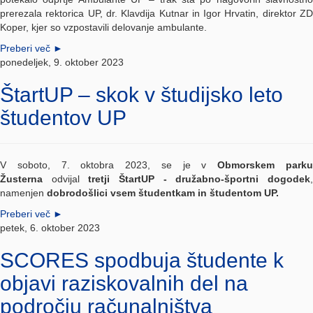
prerezala rektorica UP, dr. Klavdija Kutnar in Igor Hrvatin, direktor ZD
Koper, kjer so vzpostavili delovanje ambulante.
Preberi več
►
ponedeljek, 9. oktober 2023
ŠtartUP – skok v študijsko leto
študentov UP
V soboto, 7. oktobra 2023, se je v
Obmorskem park
Žusterna
odvijal
tretji ŠtartUP - družabno-športni dogodek
namenjen
dobrodošlici vsem študentkam in študentom UP.
Preberi več
►
petek, 6. oktober 2023
SCORES spodbuja študente k
objavi raziskovalnih del na
področju računalništva