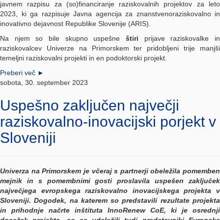
javnem razpisu za (so)financiranje raziskovalnih projektov za leto
2023, ki ga razpisuje Javna agencija za znanstvenoraziskovalno in
inovativno dejavnost Republike Slovenije (ARIS).
Na njem so bile skupno uspešne
štiri
prijave raziskovalke in
raziskovalcev Univerze na Primorskem ter pridobljeni trije manjši
temeljni raziskovalni projekti in en podoktorski projekt.
Preberi več
►
sobota, 30. september 2023
Uspešno zaključen največji
raziskovalno-inovacijski porjekt v
Sloveniji
Univerza na Primorskem je včeraj s partnerji obeležila pomemben
mejnik in s pomembnimi gosti proslavila uspešen zaključek
največjega evropskega raziskovalno inovacijskega projekta v
Sloveniji. Dogodek, na katerem so predstavili rezultate projekta
in prihodnje načrte inštituta InnoRenew CoE, ki je osrednji