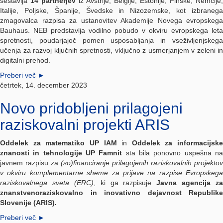
sestavlja
14 partnerjev
iz Avstrije, Belgije, Estonije, Finske, Nemčije,
Italije, Poljske, Španije, Švedske in Nizozemske,
kot izbraneg
zmagovalca razpisa za ustanovitev Akademije Novega evropskega
Bauhaus. NEB predstavlja vodilno pobudo v okviru evropskega leta
spretnosti, poudarjajoč pomen usposabljanja in vseživljenjskega
učenja za razvoj ključnih spretnosti, vključno z usmerjanjem v zeleni in
digitalni prehod.
Preberi več
►
četrtek, 14. december 2023
Novo pridobljeni prilagojeni
raziskovalni projekti ARIS
Oddelek za matematiko UP IAM
in
Oddelek za informacijske
znanosti in tehnologije UP Famnit
sta bila ponovno uspešna n
javnem razpisu za
(so)financiranje prilagojenih raziskovalnih projektov
v okviru komplementarne sheme za prijave na razpise Evropskega
raziskovalnega sveta (ERC)
, ki ga razpisuje
Javna agencija za
znanstvenoraziskovalno in inovativno dejavnost Republike
Slovenije (ARIS).
Preberi več
►