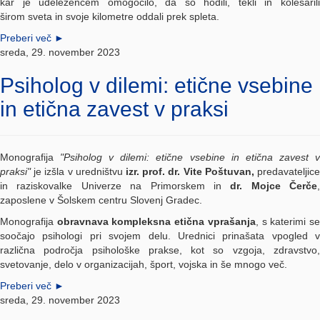
kar je udeležencem omogočilo, da so hodili, tekli in kolesarili
širom sveta in svoje kilometre oddali prek spleta.
Preberi več
►
sreda, 29. november 2023
Psiholog v dilemi: etične vsebine
in etična zavest v praksi
Monografija
"Psiholog v dilemi: etične vsebine in etična zavest 
praksi"
je izšla v uredništvu
izr. prof. dr. Vite Poštuvan,
predavateljic
in raziskovalke Univerze na Primorskem in
dr. Mojce Čerče
,
zaposlene v Šolskem centru Slovenj Gradec.
Monografija
obravnava kompleksna etična vprašanja
, s katerimi s
soočajo psihologi pri svojem delu. Urednici prinašata vpogled v
različna področja psihološke prakse, kot so vzgoja, zdravstvo,
svetovanje, delo v organizacijah, šport, vojska in še mnogo več.
Preberi več
►
sreda, 29. november 2023