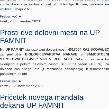
vodila dosedanja rektorica
prof. dr. Klavdija Kutnar,
izvoljena na
volitvah
v maju 2023.
Preberi več
►
torek, 28. november 2023
Prosti dve delovni mesti na UP
FAMNIT
Na UP FAMNIT
sta razpisani delovni mesti
H017004 RAZISKOVALEC
za področje BIOLOGIJE/VARSTVA NARAVE
in
SAMOSTOJN
STROKOVNI DELAVEC VII/1 V REFERATU.
Delovno razmerje b
sklenjeno s polnim delovnim časom, 40 ur na teden (100 %), za
določen čas enega leta (z možnostjo podaljšanja) in trimesečnim
poskusnim delom.
Preberi več
►
četrtek, 23. november 2023
Pričetek novega mandata
dekana UP FAMNIT