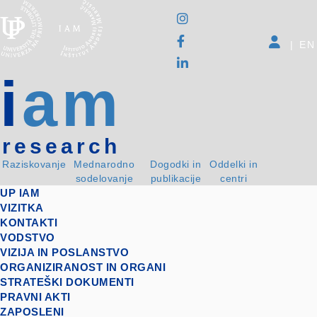
|
EN
i
am
research
Raziskovanje
Mednarodno
Dogodki in
Oddelki in
sodelovanje
publikacije
centri
UP IAM
VIZITKA
KONTAKTI
VODSTVO
VIZIJA IN POSLANSTVO
ORGANIZIRANOST IN ORGANI
STRATEŠKI DOKUMENTI
PRAVNI AKTI
ZAPOSLENI