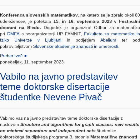
Konferenca slovenskih matematikov
, na katero se je zbralo okoli 8
udeležencev, je potekala
15. in 16. septembra 2023 v Festivaln
dvorani na Bledu.
Dogodek je organiziral Odbor za matematiko
pri
DMFA
s soorganizatorji UP FAMNIT,
Fakulteto za matematiko i
fziko Univerze v Ljubljani
in podjetjem
Abelium
ter pod
pokroviteljstvom
Slovenske akademije znanosti in umetnosti.
Preberi več
►
ponedeljek, 11. september 2023
Vabilo na javno predstavitev
teme doktorske disertacije
študentke Nevene Pivač
Vabimo vas na javno predstavitev teme doktorske disertacije z
naslovom
Structure and algorithms for graph classes: new results
on minimal separators and independent sets
študentke
doktorskega študijskega programa 3. stopnje
Matematične znanosti