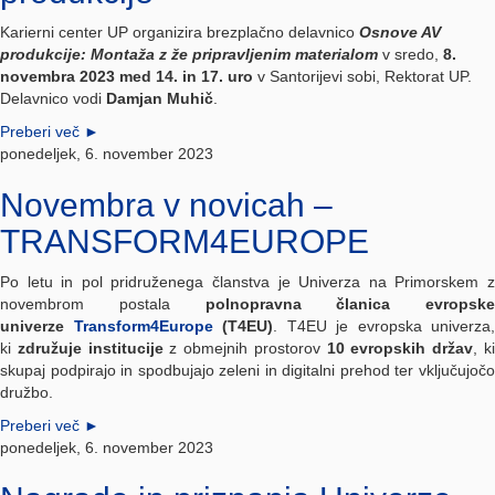
Karierni center UP organizira brezplačno delavnico
Osnove AV
produkcije: Montaža z že pripravljenim materialom
v sredo,
8.
novembra 2023 med 14. in 17. uro
v Santorijevi sobi, Rektorat UP.
Delavnico vodi
Damjan Muhič
.
Preberi več
►
ponedeljek, 6. november 2023
Novembra v novicah –
TRANSFORM4EUROPE
Po letu in pol pridruženega članstva je Univerza na Primorskem z
novembrom postala
polnopravna članica
evropske
univerze
Transform4Europe
(T4EU)
. T4EU je evropska univerza,
ki
združuje institucije
z obmejnih prostorov
10 evropskih držav
, k
skupaj podpirajo in spodbujajo zeleni in digitalni prehod ter vključujočo
družbo.
Preberi več
►
ponedeljek, 6. november 2023