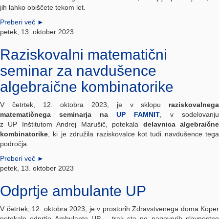
jih lahko obiščete tekom let.
Preberi več
►
petek, 13. oktober 2023
Raziskovalni matematični
seminar za navdušence
algebraične kombinatorike
V četrtek, 12. oktobra 2023, je v sklopu
raziskovalnega
matematičnega seminarja na
UP FAMNIT
, v sodelovanju
z UP Inštitutom Andrej Marušič, potekala
delavnica algebraičn
kombinatorike
, ki je združila raziskovalce kot tudi navdušence tega
področja.
Preberi več
►
petek, 13. oktober 2023
Odprtje ambulante UP
V četrtek, 12. oktobra 2023, je v prostorih Zdravstvenega doma Koper
potekalo odprtje Ambulante UP – trak sta po nagovorih slavnostno