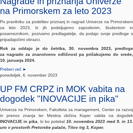
Nagrade in priznanja Univerze
na Primorskem za leto 2023
Po pravilniku za podelitev priznanj in nagrad Univerze na Primorskem
za leto 2023, ki jih podeljujemo zaposlenim, študentom in
posameznikom, pozivamo predlagatelje, da podajo svoje predloge s
pripadajočimi obrazci.
Rok za oddajo je do četrtka, 30. novembra 2023, predloge
za nagrado za znanstveno odličnost pa pričakujemo do srede,
10. januarja 2024.
Preberi več
►
ponedeljek, 6. november 2023
UP FM CRPZ in MOK vabita na
dogodek "INOVACIJE in pika"
Univerza na Primorskem, Fakulteta za management, Center za razvoj
in prenos znanja ter Mestna občina Koper vabita na dogodek
INOVACIJE in pika
, ki bo potekal
10. novembra 2023 med 9. in 13
uro v prostorih Pretorske palače, Titov trg 3, Koper.