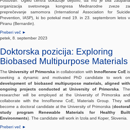
Poštuvan. Ugled centra dokazuje dejstvo, da mu je bila zaupana
organizacija svetovnega kongresa Mednarodne zveze za
preprečevanje samomora (International Association for Suicide
Prevention, IASP), ki bo potekal med 19. in 23. septembrom letos v
Piranu (Bernardin).
Preberi več
►
petek, 8. september 2023
Doktorska pozicija: Exploring
Biobased Multipurpose Materials
The
University of Primorska
in collaboration with
InnoRenew CoE
i
seeking a dynamic and motivated PhD candidate to work on
development of biobased multipurpose materials, aligned with
ongoing projects conducted at University of Primorska
. Th
researcher will be employed at the University of Primorska and
collaborate with the InnoRenew CoE, Materials Group. They will
become a doctoral candidate at the University of Primorska (
doctoral
study program Renewable Materials for Healthy Built
Environments
). The candidate will work in Izola and Koper, Slovenia.
Preberi več
►