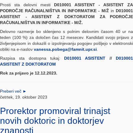
Prosti sta delovni mesti
D010001 ASISTENT - ASISTENT ZA
PODROČJE RAČUNALNIŠTVA IN INFORMATIKE - M/Ž
in
D010001
ASISTENT - ASISTENT Z DOKTORATOM ZA PODROČJE
RAČUNALNIŠTVA IN INFORMATIKE - M/Ž.
Delovno razmerje bo sklenjeno s polnim delovnim časom 40 ur na
teden (100 %) za določen čas 12 mesecev.
Kandidati svojo prijavo 
življenjepisom in dokazili o izpolnjevanju pogojev pošljejo v elektronski
obliki na e-naslov
vanessa.pobega@famnit.upr.si
.
Razpisa sta dostopna tukaj:
D010001 ASISTENT
//
D01000
ASISTENT Z DOKTORATOM
Rok za prijavo je 12.12.2023.
Preberi več
►
četrtek, 19. oktober 2023
Prorektor promoviral trinajst
novih doktoric in doktorjev
znanosti