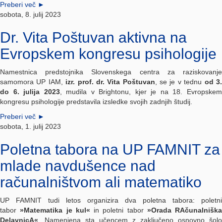
Preberi več
►
sobota, 8. julij 2023
Dr. Vita Poštuvan aktivna na
Evropskem kongresu psihologije
Namestnica predstojnika Slovenskega centra za raziskovanje
samomora UP IAM,
izr. prof. dr. Vita Poštuvan
, se je v tednu
od 3
do 6. julija 2023
, mudila v Brightonu, kjer je na 18. Evropske
kongresu psihologije predstavila izsledke svojih zadnjih študij.
Preberi več
►
sobota, 1. julij 2023
Poletna tabora na UP FAMNIT za
mlade navdušence nad
računalništvom ali matematiko
UP FAMNIT tudi letos organizira dva poletna tabora: poletni
tabor
»Matematika je kul«
in poletni tabor
»Orada RAčunalniška
DelavnicA«
. Namenjena sta učencem z zaključeno osnovno šolo