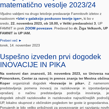
matematično vesolje 2023/24
Vljudno vabljeni na drugo letošnje predavanje Famnitovih izletov z
naslovom
»
Izlet v galaksijo poskusov teorije iger
«,
ki bo v
sredo,
22. novembra 2023, ob 18.00,
v Veliki predavalnici 3
, UP
FAMNIT
in prek
ZOOM povezave
. Predaval bo
dr. Žiga Velkavrh, UP
FAMNIT in UP IAM.
Preberi več
►
torek, 14. november 2023
Uspešno izveden prvi dogodek
INOVACIJE IN PIKA
Na svetovni dan znanosti, 10. novembra 2023, so Univerza na
Primorskem, Center za razvoj in prenos znanja ter Mestna občina
Koper
organizirali dogodek
»Inovacije in pika«.
Z nameno
predstavljanja pomena inovacij za raziskovanje in izpostavljanja
vprašanj o načinu predstavljanja področja inoviranja, je
dogodek združil raziskovalke in raziskovalce najrazličnejših področij
UP, lokalno skupnost z občinskim pogledom ter goste iz gospodarstva.
Ponujenih je bilo veliko priložnosti za povezovanje pri razvijanju novih