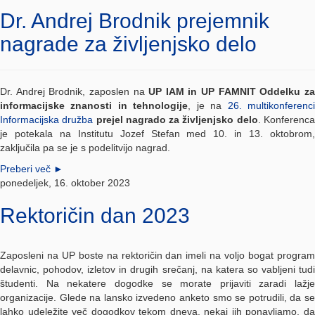
Dr. Andrej Brodnik prejemnik
nagrade za življenjsko delo
Dr. Andrej Brodnik, zaposlen na
UP IAM in UP FAMNIT Oddelku z
informacijske znanosti in tehnologije
, je na
26. multikonferenc
Informacijska družba
prejel nagrado za življenjsko delo
. Konferenc
je potekala na Institutu Jozef Stefan med 10. in 13. oktobrom,
zaključila pa se je s podelitvijo nagrad.
Preberi več
►
ponedeljek, 16. oktober 2023
Rektoričin dan 2023
Zaposleni na UP boste na rektoričin dan imeli na voljo bogat program
delavnic, pohodov, izletov in drugih srečanj, na katera so vabljeni tudi
študenti. Na nekatere dogodke se morate prijaviti zaradi lažje
organizacije. Glede na lansko izvedeno anketo smo se potrudili, da se
lahko udeležite več dogodkov tekom dneva, nekaj jih ponavljamo, da