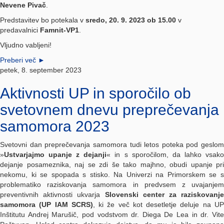
Nevene Pivač
.
Predstavitev bo potekala v
sredo, 20. 9. 2023 ob 15.00
v
predavalnici
Famnit-VP1
.
Vljudno vabljeni!
Preberi več
►
petek, 8. september 2023
Aktivnosti UP in sporočilo ob
svetovnem dnevu preprečevanja
samomora 2023
Svetovni dan preprečevanja samomora tudi letos poteka pod geslom
»
Ustvarjajmo upanje z dejanji
« in s sporočilom, da lahko vsak
dejanje posameznika, naj se zdi še tako majhno, obudi upanje pri
nekomu, ki se spopada s stisko. Na Univerzi na Primorskem se s
problematiko raziskovanja samomora in predvsem z uvajanjem
preventivnih aktivnosti ukvarja
Slovenski center za raziskovanje
samomora (UP IAM SCRS)
, ki že več kot desetletje deluje na U
Inštitutu Andrej Marušič, pod vodstvom dr. Diega De Lea in dr. Vite