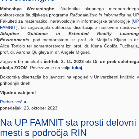
Maheshya Weerasinghe
, študentka skupnega mednarodnega
doktorskega študijskega programa
Računalništvo in informatika
na U
Fakulteti za matematiko, naravoslovje in informacijske tehnologije (
UP
FAMNIT
), bo zagovarjala doktorsko disertacijo z naslovom
naslovom
Adaptive Guidance in Extended Reality Learning
Environments
,
pod mentorstvom izr. prof. dr. Matjaža Kljuna in dr.
Alice Toniolo ter somentorstvom izr. prof. dr. Klena Čopiča Puciharja,
prof. dr. Aarona Quigleya in dr. Angele Miguel.
Zagovor bo potekal v
četrtek, 2. 11. 2023 ob 15. uri prek spletnega
okolja ZOOM
. Povezava je na voljo
tukaj
.
Doktorska disertacija bo javnosti na vpogled v Univerzitetni knjižnici v
prihodnjih dneh.
Vljudno vabljeni!
Preberi več
►
ponedeljek, 23. oktober 2023
Na UP FAMNIT sta prosti delovni
mesti s področja RIN