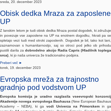
sreda, 20. december 2023
Obisk dedka Mraza za zaposlene
UP
Z lanskim letom je tudi obisk dedka Mraza postal dogodek, ki združuje
in povezuje vse zaposlene na UP na enotnem dogodku, hkrati pa se
spletajo vezi tudi med otroki zaposlenih. Dogodek je bil, tako kot lani,
zaznamovan s humanitarnostjo, saj so otroci pod jelko ob prihodu
pustili darila za
dobrodelno akcijo Radia Capris (Hladilnik toplega
srca)
, ki jo naša univerza že tradicionalno podpira.
Preberi več
►
torek, 19. december 2023
Evropska mreža za trajnostno
gradnjo pod vodstvom UP
Evropska komisija je uradno razglasila vseevropski konzorcij
Akademije novega evropskega Bauhausa
(New European Bauhau
Academy – NEBA), ki ga
vodi Univerza na Primorskem
in g