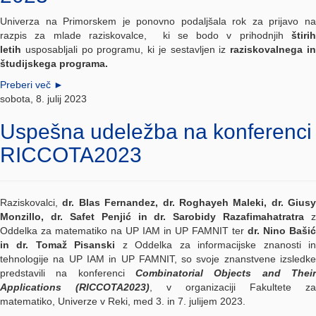
Univerza na Primorskem je ponovno podaljšala rok za prijavo na
razpis za mlade raziskovalce, ki se bodo v prihodnjih
štirih
letih
usposabljali po programu, ki je sestavljen iz
raziskovalnega i
študijskega programa.
Preberi več
►
sobota, 8. julij 2023
Uspešna udeležba na konferenci
RICCOTA2023
Raziskovalci,
dr. Blas Fernandez, dr. Roghayeh Maleki, dr. Giusy
Monzillo, dr. Safet Penjić in dr. Sarobidy Razafimahatratra
z
Oddelka za matematiko na UP IAM in UP FAMNIT ter
dr. Nino Bašić
in dr. Tomaž Pisanski
z Oddelka za informacijske znanosti i
tehnologije na UP IAM in UP FAMNIT, so svoje znanstvene izsledke
predstavili na konferenci
Combinatorial Objects and Their
Applications (RICCOTA2023)
, v organizaciji Fakultete za
matematiko, Univerze v Reki, med 3. in 7. julijem 2023.