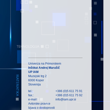
Univerza na Primorskem
Inštitut Andrej Marušič
UP IAM
Muzejski trg 2
6000 Koper
Slovenija
tel.:
+386 (0)5 611 75 91
fax.:
+386 (0)5 611 75 92
e-mail:
info@iam.upr.si
Avtorske pravice
Izjava o dostopnosti