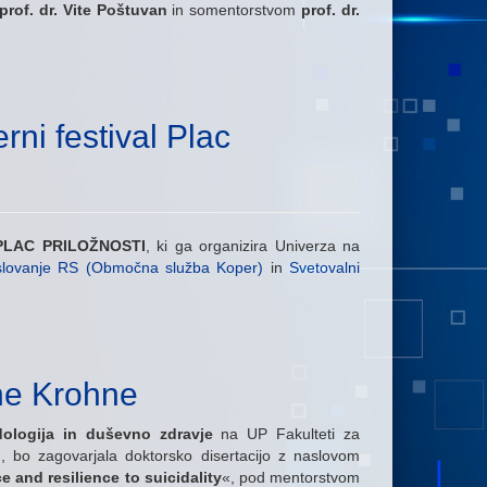
. prof. dr. Vite Poštuvan
in somentorstvom
prof. dr.
ni festival Plac
u PLAC PRILOŽNOSTI
, ki ga organizira Univerza na
slovanje RS (Območna služba Koper)
in
Svetovalni
ine Krohne
dologija in duševno zdravje
na UP Fakulteti za
, bo zagovarjala doktorsko disertacijo z naslovom
e and resilience to suicidality
«, pod mentorstvom