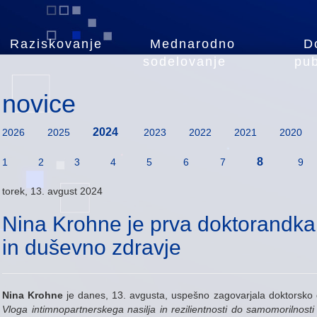
Raziskovanje
Mednarodno
D
sodelovanje
pub
novice
2024
2026
2025
2023
2022
2021
2020
8
1
2
3
4
5
6
7
9
torek, 13. avgust 2024
Nina Krohne je prva doktorandka
in duševno zdravje
Nina Krohne
je danes, 13. avgusta, uspešno zagovarjala doktorsko 
Vloga intimnopartnerskega nasilja in rezilientnosti do samomorilnost