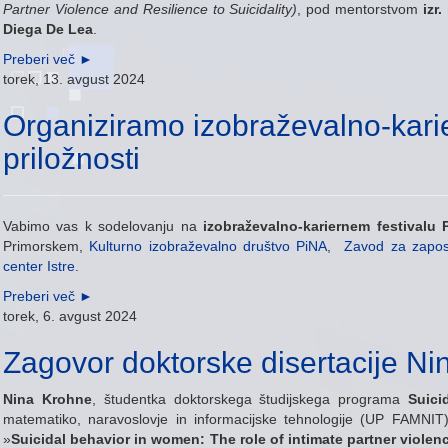
Partner Violence and Resilience to Suicidality)
, pod mentorstvom
izr
Diega De Lea
.
Preberi več
►
torek, 13. avgust 2024
Organiziramo izobraževalno-karier
priložnosti
Vabimo vas k sodelovanju na
izobraževalno-kariernem festival
Primorskem,
Kulturno izobraževalno društvo PiNA
,
Zavod za zapo
center Istre
.
Preberi več
►
torek, 6. avgust 2024
Zagovor doktorske disertacije N
Nina Krohne
, študentka doktorskega študijskega programa
Suici
matematiko, naravoslovje in informacijske tehnologije (UP FAMNIT)
»
Suicidal behavior in women: The role of intimate partner violenc