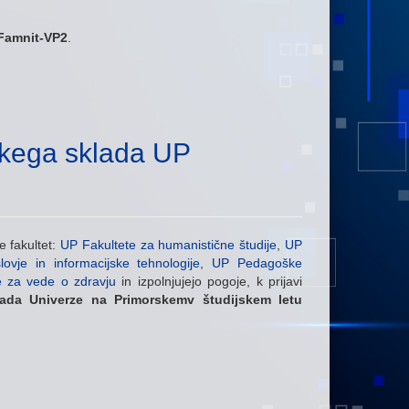
i Famnit-VP2
.
jskega sklada UP
e fakultet:
UP Fakultete za humanistične študije
,
UP
vje in informacijske tehnologije
,
UP Pedagoške
e za vede o zdravju
in izpolnjujejo pogoje, k prijavi
klada Univerze na Primorskemv študijskem letu