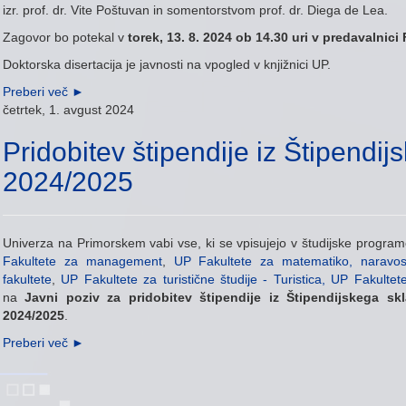
izr. prof. dr. Vite Poštuvan in somentorstvom prof. dr. Diega de Lea.
Zagovor bo potekal v
torek, 13. 8. 2024 ob 14.30 uri v predavalnic
Doktorska disertacija je javnosti na vpogled v knjižnici UP.
Preberi več
►
četrtek, 1. avgust 2024
Pridobitev štipendije iz Štipendi
2024/2025
Univerza na Primorskem vabi vse, ki se vpisujejo v študijske program
Fakultete za management
,
UP Fakultete za matematiko, naravoslo
fakultete
,
UP Fakultete za turistične študije - Turistica,
UP Fakultet
na
Javni poziv za pridobitev štipendije iz Štipendijskega s
2024/2025
.
Preberi več
►