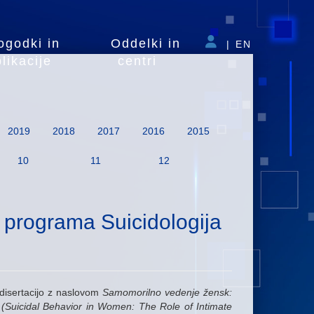
ogodki in
Oddelki in
|
EN
likacije
centri
2019
2018
2017
2016
2015
10
11
12
 programa Suicidologija
disertacijo z naslovom
Samomorilno vedenje žensk:
i (Suicidal Behavior in Women: The Role of Intimate