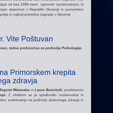
eljuje od leta 1998 vsem izjemnim raziskovalcem, ki
zvojno dejavnost v Republiki Sloveniji in pomembno
išje in najbolj prestižne nagrade v Sloveniji
r. Vite Poštuvan
uvan, redne profesorice za področje Psihologije.
na Primorskem krepita
ega zdravja
Megumi Watanabe
in
Laura Bortolutti
, predstavnici
opi
.
Z obiskom se je spodbudilo raziskovalna in
itno sodelovanje na področju duševnega zdravja in