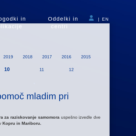
ogodki in
Oddelki in
|
EN
likacije
centri
2019
2018
2017
2016
2015
10
11
12
pomoč mladim pri
a za raziskovanje samomora
uspešno izvedle dve
 v
Kopru in Mariboru.