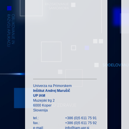
Univerza na Primorskem
Inštitut Andrej Marušič
UP IAM
Muzejski trg 2
6000 Koper
Slovenija
tel.:
+386 (0)5 611 75 91
fax.:
+386 (0)5 611 75 92
e-mail:
info@iam.upr.si