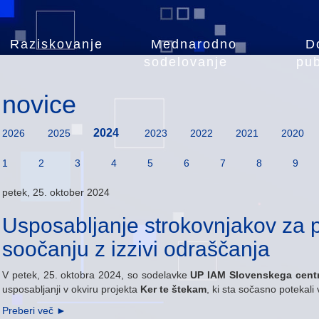
Raziskovanje
Mednarodno
D
sodelovanje
pub
novice
2024
2026
2025
2023
2022
2021
2020
1
2
3
4
5
6
7
8
9
petek, 25. oktober 2024
Usposabljanje strokovnjakov za 
soočanju z izzivi odraščanja
V petek, 25. oktobra 2024, so sodelavke
UP IAM Slovenskega centr
usposabljanji v okviru projekta
Ker te štekam
, ki sta sočasno potekali
Preberi več
►