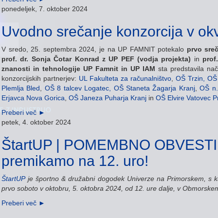
ponedeljek, 7. oktober 2024
Uvodno srečanje konzorcija v ok
V sredo, 25. septembra 2024, je na UP FAMNIT potekalo
prvo sre
prof. dr. Sonja Čotar Konrad z UP PEF (vodja projekta)
in
prof
znanosti in tehnologije UP Famnit in UP IAM
sta predstavila na
konzorcijskih partnerjev:
UL Fakulteta za računalništvo
,
OŠ Trzin,
OŠ 
Plemlja Bled
,
OŠ 8 talcev Logatec,
OŠ Staneta Žagarja Kranj
,
OŠ n.
Erjavca Nova Gorica
,
OŠ Janeza Puharja Kranj
in
OŠ Elvire Vatovec P
Preberi več
►
petek, 4. oktober 2024
ŠtartUP | POMEMBNO OBVESTIL
premikamo na 12. uro!
ŠtartUP
je športno & družabni dogodek Univerze na Primorskem, s k
prvo soboto v oktobru, 5. oktobra 2024, od 12. ure dalje, v Obmorsk
Preberi več
►