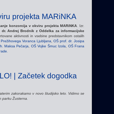
viru projekta MARiNKA
čanje konzorcija v okviru projekta MARiNKA
. Izr.
. dr. Andrej Brodnik z Oddelka za informacijske
črtovane aktivnosti in vsebine predstavnikom ostalih
Prežihovega Voranca Ljubljana
,
OŠ prof. dr. Josipa
h. Maksa Pečarja
,
OŠ Vojke Šmuc Izola
,
OŠ Frana
rade.
O! | Začetek dogodka
aterim zakorakamo v novo študijsko leto. Vidimo se
em parku Žusterna.