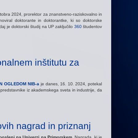
ktobra 2024, prorektor za znanstveno-raziskovalno in
moviral doktorante in doktorantke, ki so doktorske
aj je doktorski študij na UP zaključilo
360
študentov
nalnem inštitutu za
N OGLEDOM NIB-a
je danes, 16. 10. 2024, potekal
il predstavnike iz akademskega sveta in industrije, da
ovih nagrad in priznanj
aposleni na Univerzi na Primorskem
. Nagrada, ki je