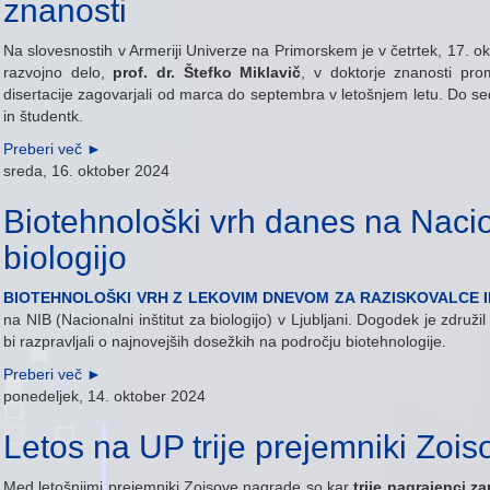
znanosti
Na slovesnostih v Armeriji Univerze na Primorskem je v četrtek, 17. o
razvojno delo,
prof. dr. Štefko Miklavič
, v doktorje znanosti pro
disertacije zagovarjali od marca do septembra v letošnjem letu. Do sed
in študentk.
Preberi več
►
sreda, 16. oktober 2024
Biotehnološki vrh danes na Nacio
biologijo
BIOTEHNOLOŠKI VRH Z LEKOVIM DNEVOM ZA RAZISKOVALCE I
na NIB (Nacionalni inštitut za biologijo) v Ljubljani. Dogodek je združ
bi razpravljali o najnovejših dosežkih na področju biotehnologije.
Preberi več
►
ponedeljek, 14. oktober 2024
Letos na UP trije prejemniki Zois
Med letošnjimi prejemniki Zoisove nagrade so kar
trije nagrajenci z