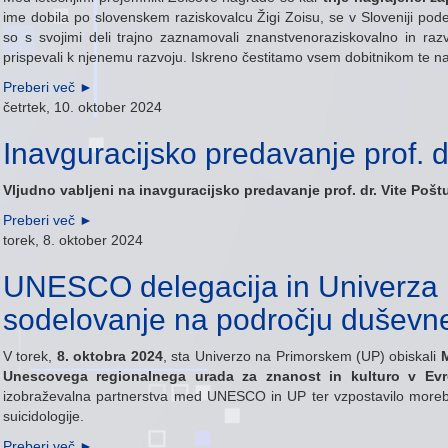
ime dobila po slovenskem raziskovalcu Žigi Zoisu, se v Sloveniji pod
so s svojimi deli trajno zaznamovali znanstvenoraziskovalno in ra
prispevali k njenemu razvoju. Iskreno čestitamo vsem dobitnikom te najv
Preberi več
►
četrtek, 10. oktober 2024
Inavguracijsko predavanje prof. d
Vljudno vabljeni na inavguracijsko predavanje prof. dr. Vite Pošt
Preberi več
►
torek, 8. oktober 2024
UNESCO delegacija in Univerza 
sodelovanje na področju duševn
V torek,
8. oktobra 2024
, sta Univerzo na Primorskem (UP) obiskali
Unescovega regionalnega urada za znanost in kulturo v Evr
izobraževalna partnerstva med UNESCO in UP ter vzpostavilo moreb
suicidologije.
Preberi več
►