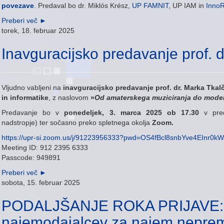
povezav
e
. Predaval bo dr. Miklós Krész,
UP FAMNIT
, UP IAM in
Inno
Preberi več
►
torek, 18. februar 2025
Inavguracijsko predavanje prof. d
Vljudno vabljeni na
inavguracijsko predavanje prof. dr. Marka Tkal
in informatike
, z naslovom
»
Od amaterskega muziciranja do model
Predavanje bo v
ponedeljek, 3. marca 2025 ob 17.30
v pre
nadstropje) ter sočasno preko spletnega okolja
Zoom.
https://upr-si.zoom.us/j/91223956333?pwd=OS4fBcl8snbYve4EInr0kW
Meeting ID: 912 2395 6333
Passcode: 949891
Preberi več
►
sobota, 15. februar 2025
PODALJŠANJE ROKA PRIJAVE: J
najemodajalcev za najem neprem