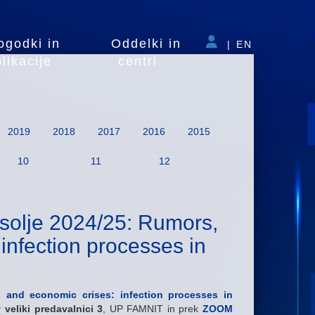
ogodki in
Oddelki in
|
EN
likacije
centri
2019
2018
2017
2016
2015
10
11
12
esolje 2024/25: Rumors,
infection processes in
 and economic crises: infection processes in
 veliki predavalnici 3
, UP FAMNIT in prek
ZOOM