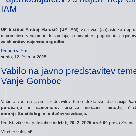
IAM
UP Inštitut Andrej Marušič (UP IAM)
vabi vse (so)lastnike nepre
nepremičnin v najem in, ki izpolnjujejo navedene pogoje, da se
prijav
za sklenitev najemne pogodbe.
Preberi več
►
sreda, 12. februar 2025
Vabilo na javno predstavitev teme
Vanje Gomboc
Vabimo vas na javno predstavitev teme doktorske disertacije
Va
poročanju o samomoru: analiza mešane metode
, štu
stopnje Suicidologija in duševno zdravje.
Predstavitev bo potekala v
četrtek, 20. 2. 2025 ob 9.00
preko Zooma 
Vljudno vabljeni!