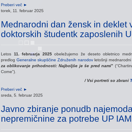
Preberi več
►
torek, 11. februar 2025
Mednarodni dan žensk in deklet v 
doktorskih študentk zaposlenih 
Letos
11. februarja 2025
obeležujemo že deseto obletnico medn
predlog
Generalne skupščine Združenih narodov
letošnji mednarodn
za oblikovanje prihodnosti: Najboljše je še pred nami
”
(“Chartin
Come”).
/ Vsi portreti so zbrani
Preberi več
►
sreda, 5. februar 2025
Javno zbiranje ponudb najemoda
nepremičnine za potrebe UP IAM