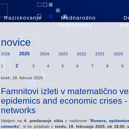
Raziskovanje
Mednarodno
D
sodelovanje
pub
novice
2025
2026
2024
2023
2022
2021
2020
2
1
3
4
5
6
7
8
9
torek, 18. februar 2025
Famnitovi izleti v matematično v
epidemics and economic crises - 
networks
Vabljeni na
4. predavanje cikla
z naslovom “
Rumors, epidemics
networks
“, ki bo potekalo v
sredo, 19. februarja 2025, ob 16.00, v