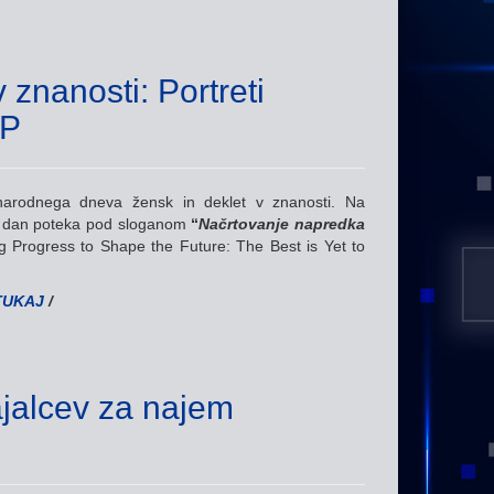
znanosti: Portreti
UP
arodnega dneva žensk in deklet v znanosti. Na
i dan poteka pod sloganom
“
Načrtovanje napredka
g Progress to Shape the Future: The Best is Yet to
TUKAJ
/
jalcev za najem