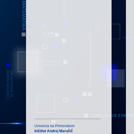
Univerza na Primorskem
Inštitut Andrej Marušič