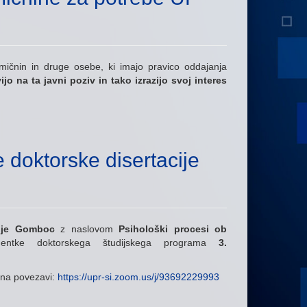
mičnin in druge osebe, ki imajo pravico oddajanja
ijo na ta javni poziv in tako izrazijo svoj interes
 doktorske disertacije
nje Gomboc
z naslovom
Psihološki procesi ob
dentke doktorskega študijskega programa
3.
na povezavi:
https://upr-si.zoom.us/j/93692229993