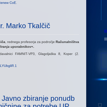
Renew CoE
.
r. Marko Tkalčič
čiča
, rednega profesorja za področje
Računalništva
iranja uporabnikov
«.
davalnici FAMNIT-VP3, Glagoljaška 8, Koper (2.
LYUbgliR.1
avno zbiranje ponudb
ičnine za potrebe UP