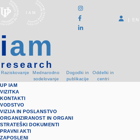
|
EN
i
am
research
Raziskovanje
Mednarodno
Dogodki in
Oddelki in
sodelovanje
publikacije
centri
UP IAM
VIZITKA
KONTAKTI
VODSTVO
VIZIJA IN POSLANSTVO
ORGANIZIRANOST IN ORGANI
STRATEŠKI DOKUMENTI
PRAVNI AKTI
ZAPOSLENI