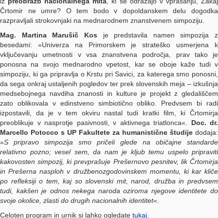
iz
preobrazb nacionalnega mita
, ki se odražajo v vprašanju, Zaka
Črtomir ne umre? O tem bodo v dopoldanskem delu dogodka
razpravljali strokovnjaki na mednarodnem znanstvenem simpoziju.
Mag. Martina Marušič Kos
je predstavila namen simpozija z
besedami: »Univerza na Primorskem je strateško usmerjena k
vključevanju umetnosti v vsa znanstvena področja, prav tako je
ponosna na svojo mednarodno vpetost, kar se oboje kaže tudi v
simpoziju, ki ga pripravlja o Krstu pri Savici, za katerega smo ponosni,
da sega onkraj ustaljenih pogledov ter prek slovenskih meja – izkušnja
medsebojnega navdiha znanosti in kulture je projekt z gledališčem
zato oblikovala v edinstveno simbiotično obliko. Predvsem bi radi
izpostavili, da je v tem okviru nastal tudi kratki film, ki Črtomirja
preoblikuje v nasprotje pasivnosti, v aktivnega triatlonca«.
Doc. dr.
Marcello Potocco s UP Fakultete za humanistične študije
dodaja:
»S pripravo simpozija smo pričeli glede na običajne standarde
relativno pozno; vesel sem, da nam je kljub temu uspelo pripraviti
kakovosten simpozij, ki prevprašuje Prešernovo pesnitev, lik Črtomirja
in Prešerna nasploh v družbenozgodovinskem momentu, ki kar kliče
po refleksiji o tem, kaj so slovenski mit, narod, družba in predvsem
tudi, kakšen je odnos nekega naroda oziroma njegove identitete do
svoje okolice, zlasti do drugih nacionalnih identitet«
.
Celoten program in urnik si lahko ogledate
tukaj
.