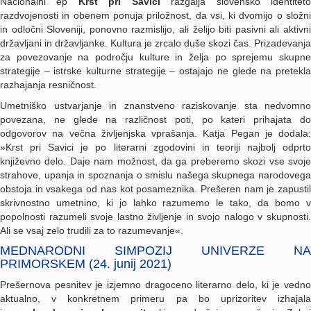
Nacionalni ep
Krst pri Savici
razgalja slovensko identitet
razdvojenosti in obenem ponuja priložnost, da vsi, ki dvomijo o složni
in odločni Sloveniji, ponovno razmislijo, ali želijo biti pasivni ali aktivni
državljani in državljanke. Kultura je zrcalo duše skozi čas. Prizadevanja
za povezovanje na področju kulture in želja po sprejemu skupne
strategije – istrske kulturne strategije – ostajajo ne glede na pretekla
razhajanja resničnost.
Umetniško ustvarjanje in znanstveno raziskovanje sta nedvomno
povezana, ne glede na različnost poti, po kateri prihajata do
odgovorov na večna življenjska vprašanja. Katja Pegan je dodala:
»Krst pri Savici je po literarni zgodovini in teoriji najbolj odprto
književno delo. Daje nam možnost, da ga preberemo skozi vse svoje
strahove, upanja in spoznanja o smislu našega skupnega narodovega
obstoja in vsakega od nas kot posameznika. Prešeren nam je zapustil
skrivnostno umetnino, ki jo lahko razumemo le tako, da bomo v
popolnosti razumeli svoje lastno življenje in svojo nalogo v skupnosti.
Ali se vsaj zelo trudili za to razumevanje«.
MEDNARODNI SIMPOZIJ UNIVERZE NA
PRIMORSKEM (24. junij 2021)
Prešernova pesnitev je izjemno dragoceno literarno delo, ki je vedno
aktualno, v konkretnem primeru pa bo uprizoritev izhajala