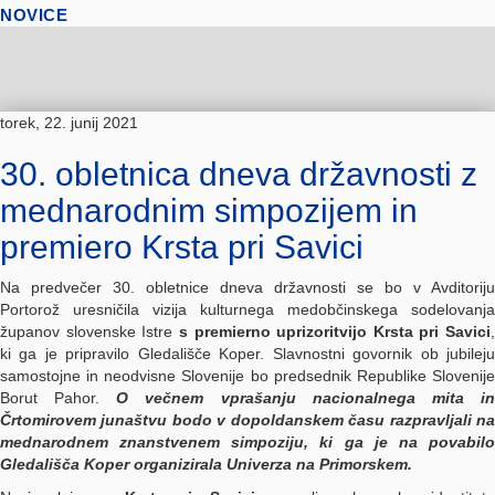
NOVICE
torek, 22. junij 2021
30. obletnica dneva državnosti z
mednarodnim simpozijem in
premiero Krsta pri Savici
Na predvečer 30. obletnice dneva državnosti se bo v Avditoriju
Portorož uresničila vizija kulturnega medobčinskega sodelovanja
županov slovenske Istre
s premierno uprizoritvijo Krsta pri Savici
,
ki ga je pripravilo Gledališče Koper. Slavnostni govornik ob jubileju
samostojne in neodvisne Slovenije bo predsednik Republike Slovenije
Borut Pahor.
O večnem vprašanju nacionalnega mita i
Črtomirovem junaštvu bodo v dopoldanskem času razpravljali na
mednarodnem znanstvenem simpoziju, ki ga je na povabilo
Gledališča Koper organizirala Univerza na Primorskem.