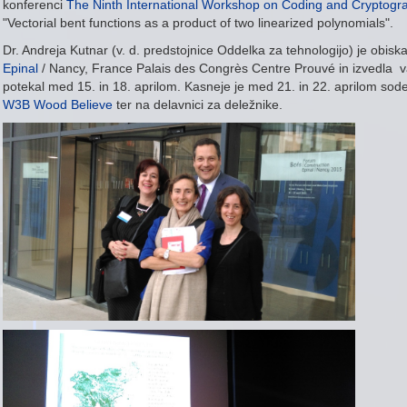
konferenci
The Ninth International Workshop on Coding and Cryptog
"Vectorial bent functions as a product of two linearized polynomials".
Dr. Andreja Kutnar (v. d. predstojnice Oddelka za tehnologijo) je obisk
Epinal
/ Nancy, France Palais des Congrès Centre Prouvé in izvedla 
potekal med 15. in 18. aprilom. Kasneje je med 21. in 22. aprilom sode
W3B Wood Believe
ter na delavnici za deležnike.