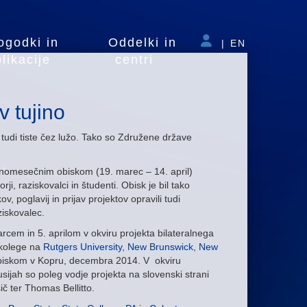
ogodki in
Oddelki in
|
EN
likacije
centri
v tujino
t tudi tiste čez lužo. Tako so Združene države
enomesečnim obiskom (19. marec – 14. april)
ji, raziskovalci in študenti. Obisk je bil tako
, poglavij in prijav projektov opravili tudi
ziskovalec.
rcem in 5. aprilom v okviru projekta bilateralnega
 kolege na
Rutgers University, New Brunswick, New
 obiskom v Kopru, decembra 2014. V okviru
sijah so poleg vodje projekta na slovenski strani
ič ter Thomas Bellitto.