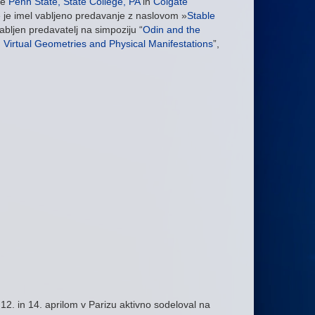
je
Penn State, State College, PA
in
Colgate
 je imel vabljeno predavanje z naslovom »
Stable
vabljen predavatelj na simpoziju “
Odin and the
 Virtual Geometries and Physical Manifestations
”,
 12. in 14. aprilom v Parizu aktivno sodeloval na