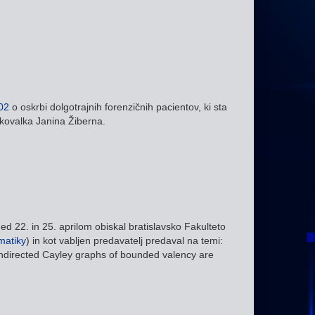
02
o oskrbi dolgotrajnih forenzičnih pacientov, ki sta
skovalka Janina Žiberna.
d 22. in 25. aprilom obiskal bratislavsko Fakulteto
matiky
) in kot vabljen predavatelj predaval na temi:
ndirected Cayley graphs of bounded valency are