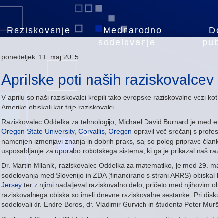
Raziskovanje
Mednarodno
D
sodelovanje
pub
ponedeljek, 11. maj 2015
Aprilske poti naših raziskovalcev 
V aprilu so naši raziskovalci krepili tako evropske raziskovalne vezi ko
Amerike obiskali kar trije raziskovalci.
Raziskovalec Oddelka za tehnologijo, Michael David Burnard je med 
Oregon State University, Corvallis, Oregon
opravil več srečanj s profesor
namenjen izmenjavi znanja in dobrih praks, saj so poleg priprave člankov
usposabljanje za uporabo robotskega sistema, ki ga je prikazal naš ra
Dr. Martin Milanič, raziskovalec Oddelka za matematiko, je med 29. ma
sodelovanja med Slovenijo in ZDA (financirano s strani ARRS) obiskal
Jersey
ter z njimi nadaljeval raziskovalno delo, pričeto med njihovim
raziskovalnega obiska so imeli dnevne raziskovalne sestanke. Pri disku
sodelovali dr. Endre Boros, dr. Vladimir Gurvich in študenta Peter Murš