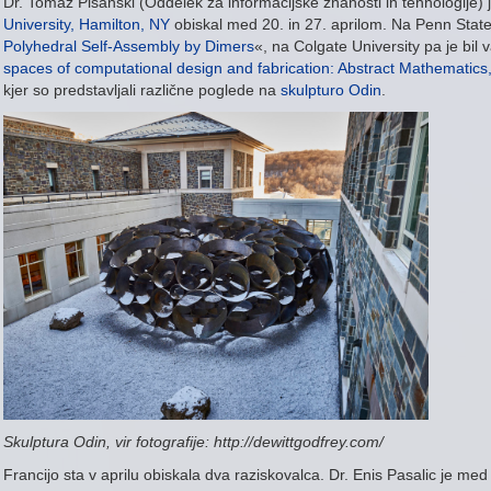
Dr. Tomaž Pisanski (Oddelek za informacijske znanosti in tehnologije) 
University, Hamilton, NY
obiskal med 20. in 27. aprilom. Na Penn State
Polyhedral Self-Assembly by Dimers
«, na Colgate University pa je bil 
spaces of computational design and fabrication: Abstract Mathematics,
kjer so predstavljali različne poglede na
skulpturo Odin
.
Skulptura Odin, vir fotografije: http://dewittgodfrey.com/
Francijo sta v aprilu obiskala dva raziskovalca. Dr. Enis Pasalic je med