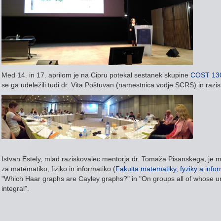
Med 14. in 17. aprilom je na Cipru potekal
sestanek skupine
COST 13
se ga udeležili tudi dr. Vita Poštuvan (namestnica vodje SCRS) in razi
Istvan Estely, mlad raziskovalec mentorja dr. Tomaža Pisanskega, je me
za matematiko, fiziko in informatiko (
Fakulta matematiky, fyziky a infor
"Which Haar graphs are Cayley graphs?" in "On groups all of whose u
integral".