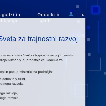
ogodki in
Oddelki in
|
EN
likacije
centri
Sveta za trajnostni razvoj
epom ustanovila Svet za trajnostni razvoj in varstvo
dreja Kutnar, v. d. predstojnice Oddelka za
nj in pobud ministrici na področjih:
a doma in v tujini,
nostnega razvoja,
nega razvoja,
nega razvoja,