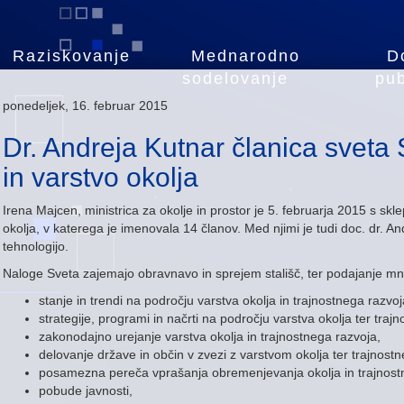
Raziskovanje
Mednarodno
D
sodelovanje
pub
ponedeljek, 16. februar 2015
Dr. Andreja Kutnar članica sveta 
in varstvo okolja
Irena Majcen, ministrica za okolje in prostor je 5. februarja 2015 s skl
okolja, v katerega je imenovala 14 članov. Med njimi je tudi doc. dr. An
tehnologijo.
Naloge Sveta zajemajo obravnavo in sprejem stališč, ter podajanje mne
stanje in trendi na področju varstva okolja in trajnostnega razvoj
strategije, programi in načrti na področju varstva okolja ter traj
zakonodajno urejanje varstva okolja in trajnostnega razvoja,
delovanje države in občin v zvezi z varstvom okolja ter trajnost
posamezna pereča vprašanja obremenjevanja okolja in trajnost
pobude javnosti,