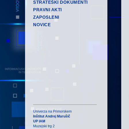
STRATEŠKI DOKUMENTI
PRAVNI AKTI
ZAPOSLENI
NOVICE
Univerza na Primorskem
Inštitut Andrej Marušič
UP IAM
Muzejski trg 2