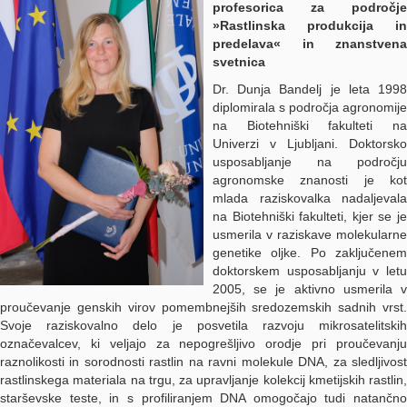
profesorica za področje
»Rastlinska produkcija in
predelava« in znanstvena
svetnica
Dr. Dunja Bandelj je leta 1998
diplomirala s področja agronomije
na Biotehniški fakulteti na
Univerzi v Ljubljani. Doktorsko
usposabljanje na področju
agronomske znanosti je kot
mlada raziskovalka nadaljevala
na Biotehniški fakulteti, kjer se je
usmerila v raziskave molekularne
genetike oljke. Po zaključenem
doktorskem usposabljanju v letu
2005, se je aktivno usmerila v
proučevanje genskih virov pomembnejših sredozemskih sadnih vrst.
Svoje raziskovalno delo je posvetila razvoju mikrosatelitskih
označevalcev, ki veljajo za nepogrešljivo orodje pri proučevanju
raznolikosti in sorodnosti rastlin na ravni molekule DNA, za sledljivost
rastlinskega materiala na trgu, za upravljanje kolekcij kmetijskih rastlin,
starševske teste, in s profiliranjem DNA omogočajo tudi natančno