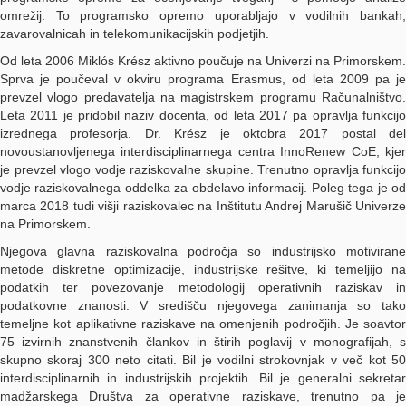
omrežij. To programsko opremo uporabljajo v vodilnih bankah,
zavarovalnicah in telekomunikacijskih podjetjih.
Od leta 2006 Miklós Krész aktivno poučuje na Univerzi na Primorskem.
Sprva je poučeval v okviru programa Erasmus, od leta 2009 pa je
prevzel vlogo predavatelja na magistrskem programu Računalništvo.
Leta 2011 je pridobil naziv docenta, od leta 2017 pa opravlja funkcijo
izrednega profesorja. Dr. Krész je oktobra 2017 postal del
novoustanovljenega interdisciplinarnega centra InnoRenew CoE, kjer
je prevzel vlogo vodje raziskovalne skupine. Trenutno opravlja funkcijo
vodje raziskovalnega oddelka za obdelavo informacij. Poleg tega je od
marca 2018 tudi višji raziskovalec na Inštitutu Andrej Marušič Univerze
na Primorskem.
Njegova glavna raziskovalna področja so industrijsko motivirane
metode diskretne optimizacije, industrijske rešitve, ki temeljijo na
podatkih ter povezovanje metodologij operativnih raziskav in
podatkovne znanosti. V središču njegovega zanimanja so tako
temeljne kot aplikativne raziskave na omenjenih področjih. Je soavtor
75 izvirnih znanstvenih člankov in štirih poglavij v monografijah, s
skupno skoraj 300 neto citati. Bil je vodilni strokovnjak v več kot 50
interdisciplinarnih in industrijskih projektih. Bil je generalni sekretar
madžarskega Društva za operativne raziskave, trenutno pa je