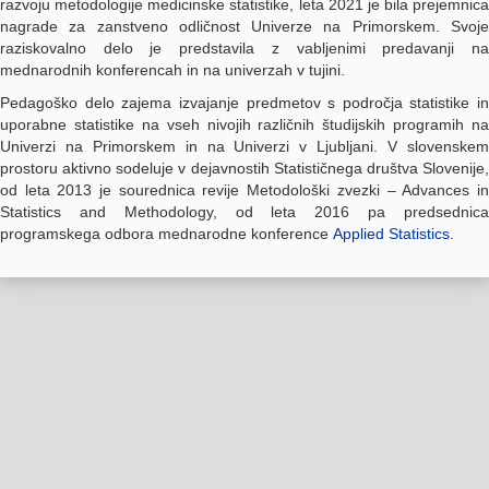
razvoju metodologije medicinske statistike, leta 2021 je bila prejemnica
nagrade za zanstveno odličnost Univerze na Primorskem. Svoje
raziskovalno delo je predstavila z vabljenimi predavanji na
mednarodnih konferencah in na univerzah v tujini.
Pedagoško delo zajema izvajanje predmetov s področja statistike in
uporabne statistike na vseh nivojih različnih študijskih programih na
Univerzi na Primorskem in na Univerzi v Ljubljani. V slovenskem
prostoru aktivno sodeluje v dejavnostih Statističnega društva Slovenije,
od leta 2013 je sourednica revije Metodološki zvezki – Advances in
Statistics and Methodology, od leta 2016 pa predsednica
programskega odbora mednarodne konference
Applied Statistics
.