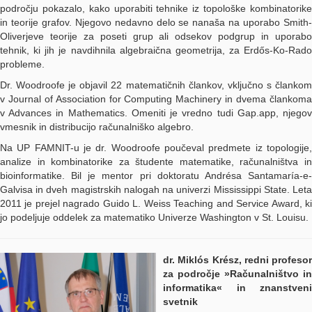
področju pokazalo, kako uporabiti tehnike iz topološke kombinatorike
in teorije grafov. Njegovo nedavno delo se nanaša na uporabo Smith-
Oliverjeve teorije za poseti grup ali odsekov podgrup in uporabo
tehnik, ki jih je navdihnila algebraična geometrija, za Erdős-Ko-Rado
probleme.
Dr. Woodroofe je objavil 22 matematičnih člankov, vključno s člankom
v Journal of Association for Computing Machinery in dvema člankoma
v Advances in Mathematics. Omeniti je vredno tudi Gap.app, njegov
vmesnik in distribucijo računalniško algebro.
Na UP FAMNIT-u je dr. Woodroofe poučeval predmete iz topologije,
analize in kombinatorike za študente matematike, računalništva in
bioinformatike. Bil je mentor pri doktoratu Andrésa Santamaría-e-
Galvisa in dveh magistrskih nalogah na univerzi Mississippi State. Leta
2011 je prejel nagrado Guido L. Weiss Teaching and Service Award, ki
jo podeljuje oddelek za matematiko Univerze Washington v St. Louisu.
dr. Miklós Krész, redni profesor
za področje »Računalništvo in
informatika« in znanstveni
svetnik