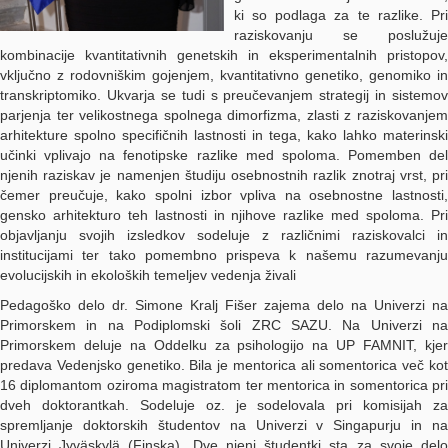
ki so podlaga za te razlike. Pri
raziskovanju se poslužuje
kombinacije kvantitativnih genetskih in eksperimentalnih pristopov,
vključno z rodovniškim gojenjem, kvantitativno genetiko, genomiko in
transkriptomiko. Ukvarja se tudi s preučevanjem strategij in sistemov
parjenja ter velikostnega spolnega dimorfizma, zlasti z raziskovanjem
arhitekture spolno specifičnih lastnosti in tega, kako lahko materinski
učinki vplivajo na fenotipske razlike med spoloma. Pomemben del
njenih raziskav je namenjen študiju osebnostnih razlik znotraj vrst, pri
čemer preučuje, kako spolni izbor vpliva na osebnostne lastnosti,
gensko arhitekturo teh lastnosti in njihove razlike med spoloma. Pri
objavljanju svojih izsledkov sodeluje z različnimi raziskovalci in
institucijami ter tako pomembno prispeva k našemu razumevanju
evolucijskih in ekoloških temeljev vedenja živali
Pedagoško delo dr. Simone Kralj Fišer zajema delo na Univerzi na
Primorskem in na Podiplomski šoli ZRC SAZU. Na Univerzi na
Primorskem deluje na Oddelku za psihologijo na UP FAMNIT, kjer
predava Vedenjsko genetiko. Bila je mentorica ali somentorica več kot
16 diplomantom oziroma magistratom ter mentorica in somentorica pri
dveh doktorantkah. Sodeluje oz. je sodelovala pri komisijah za
spremljanje doktorskih študentov na Univerzi v Singapurju in na
Univerzi Jyväskylä (Finska). Dve njeni študentki sta za svoje delo