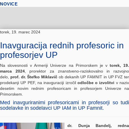
NOVICE
torek, 19. marec 2024
Inavguracija rednih profesoric in
profesorjev UP
Na slovesnosti v Armeriji Univerze na Primorskem je v
torek, 19
marca 2024
, prorektor za znanstveno-raziskovalno in razvojn
delo,
prof. dr. Štefko Miklavič
ob dekanih UP FAMNIT in UP FVZ ter
prodekanji UP PEF, na inavguraciji izročil
odločbe o izvolitvi
v nazi
desetim novim rednim profesoricam in profesorjem Univerze na
Primorskem.
Med inavguriranimi profesoricami in profesorji so tudi
sodelavke in sodelavci UP IAM in UP Famnit.
dr. Dunja Bandelj, redna