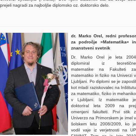
prejeli nagradi za najboljše diplomsko oz. doktorsko delo.
dr. Marko Orel, redni profesor
za področje »Matematika« in
znanstveni svetnik
Dr. Marko Orel je leta 2004
diplomiral iz teoretične
matematike na Fakulteti za
matematiko in fiziko na Univerzi v
Ljubljani. Po diplomi se je zaposlil
kot mladi raziskovalec na Inštitutu
za matematiko, fiziko in mehaniko
v Ljubljani. Iz matematike je
doktoriral leta 2009 na prej
omenjeni fakulteti. Prvi stik z
Univerzo na Primorskem je imel v
šolskem letu 2008/2009, ko je
vodil vaje iz verjetnosti na UP