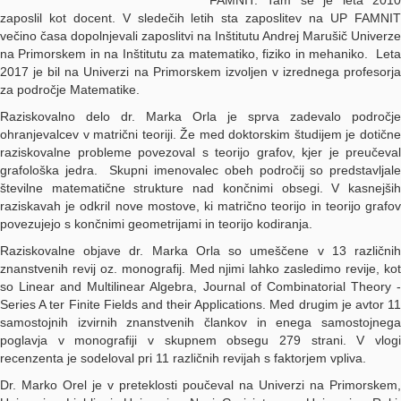
FAMNIT. Tam se je leta 2010
zaposlil kot docent. V sledečih letih sta zaposlitev na UP FAMNIT
večino časa dopolnjevali zaposlitvi na Inštitutu Andrej Marušič Univerze
na Primorskem in na Inštitutu za matematiko, fiziko in mehaniko. Leta
2017 je bil na Univerzi na Primorskem izvoljen v izrednega profesorja
za področje Matematike.
Raziskovalno delo dr. Marka Orla je sprva zadevalo področje
ohranjevalcev v matrični teoriji. Že med doktorskim študijem je dotične
raziskovalne probleme povezoval s teorijo grafov, kjer je preučeval
grafološka jedra. Skupni imenovalec obeh področij so predstavljale
številne matematične strukture nad končnimi obsegi. V kasnejših
raziskavah je odkril nove mostove, ki matrično teorijo in teorijo grafov
povezujejo s končnimi geometrijami in teorijo kodiranja.
Raziskovalne objave dr. Marka Orla so umeščene v 13 različnih
znanstvenih revij oz. monografij. Med njimi lahko zasledimo revije, kot
so Linear and Multilinear Algebra, Journal of Combinatorial Theory -
Series A ter Finite Fields and their Applications. Med drugim je avtor 11
samostojnih izvirnih znanstvenih člankov in enega samostojnega
poglavja v monografiji v skupnem obsegu 279 strani. V vlogi
recenzenta je sodeloval pri 11 različnih revijah s faktorjem vpliva.
Dr. Marko Orel je v preteklosti poučeval na Univerzi na Primorskem,