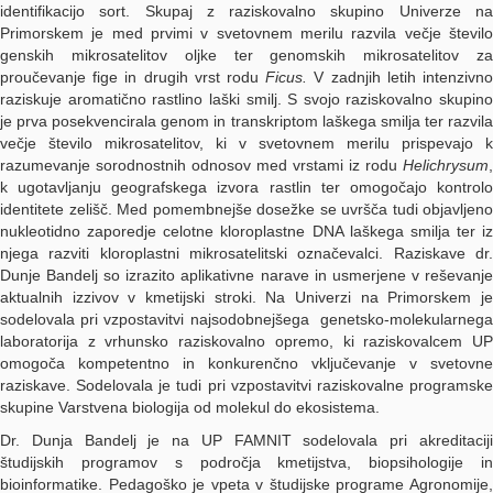
identifikacijo sort. Skupaj z raziskovalno skupino Univerze na
Primorskem je med prvimi v svetovnem merilu razvila večje število
genskih mikrosatelitov oljke ter genomskih mikrosatelitov za
proučevanje fige in drugih vrst rodu
Ficus.
V zadnjih letih intenzivn
raziskuje aromatično rastlino laški smilj. S svojo raziskovalno skupino
je prva posekvencirala genom in transkriptom laškega smilja ter razvila
večje število mikrosatelitov, ki v svetovnem merilu prispevajo k
razumevanje sorodnostnih odnosov med vrstami iz rodu
Helichrysum
,
k ugotavljanju geografskega izvora rastlin ter omogočajo kontrolo
identitete zelišč. Med pomembnejše dosežke se uvršča tudi objavljeno
nukleotidno zaporedje celotne kloroplastne DNA laškega smilja ter iz
njega razviti kloroplastni mikrosatelitski označevalci. Raziskave dr.
Dunje Bandelj so izrazito aplikativne narave in usmerjene v reševanje
aktualnih izzivov v kmetijski stroki. Na Univerzi na Primorskem je
sodelovala pri vzpostavitvi najsodobnejšega genetsko-molekularnega
laboratorija z vrhunsko raziskovalno opremo, ki raziskovalcem UP
omogoča kompetentno in konkurenčno vključevanje v svetovne
raziskave. Sodelovala je tudi pri vzpostavitvi raziskovalne programske
skupine Varstvena biologija od molekul do ekosistema.
Dr. Dunja Bandelj je na UP FAMNIT sodelovala pri akreditaciji
študijskih programov s področja kmetijstva, biopsihologije in
bioinformatike. Pedagoško je vpeta v študijske programe Agronomije,