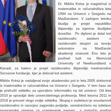
Dr. Miklós Krész je magistriral iz
matematike in računalništva leta
1994 na Univerzi v Szegedu na
Madžarskem. V zadnjem letniku
študija je prejel republiško
štipendijo za izjemne študijske
dosežke. Po diplomi je delal kot
raziskovalni asistent v
raziskovalni skupini za teorijo
avtomatov na Madžarski
akademiji znanosti. Eno leto je
preživel tudi na Memorial
University of Newfoundland v
Kanadi, za katero je prejel raziskovalno štipendijo mednarodne
Sorosove fundacije, kjer je deloval kot asistent.
Miklós Krész je nadaljeval svojo akademsko pot in leta 2005 doktoriral
iz matematike in računalništva na Univerzi v Szegedu. V tem času se
je pridružil oddelku za uporabno informatiko na isti univerzi. Od leta
2010 je opravljal delo univerzitetnega profesorja. Med letoma 2011 in
2018 je prevzel vlogo vodje oddelka. Skupaj s sodelavci je soustanovil
raziskovalno in razvojno zagonsko podjetje, osredotočeno na izdelavo
programske opreme za ocenjevanje tveganj s pomočjo analize