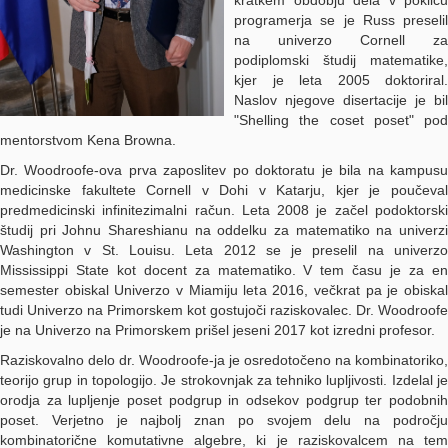
kratkem obdobju dela v poklicu
programerja se je Russ preselil
na univerzo Cornell za
podiplomski študij matematike,
kjer je leta 2005 doktoriral.
Naslov njegove disertacije je bil
"Shelling the coset poset" pod
mentorstvom Kena Browna.
Dr. Woodroofe-ova prva zaposlitev po doktoratu je bila na kampusu
medicinske fakultete Cornell v Dohi v Katarju, kjer je poučeval
predmedicinski infinitezimalni račun. Leta 2008 je začel podoktorski
študij pri Johnu Shareshianu na oddelku za matematiko na univerzi
Washington v St. Louisu. Leta 2012 se je preselil na univerzo
Mississippi State kot docent za matematiko. V tem času je za en
semester obiskal Univerzo v Miamiju leta 2016, večkrat pa je obiskal
tudi Univerzo na Primorskem kot gostujoči raziskovalec. Dr. Woodroofe
je na Univerzo na Primorskem prišel jeseni 2017 kot izredni profesor.
Raziskovalno delo dr. Woodroofe-ja je osredotočeno na kombinatoriko,
teorijo grup in topologijo. Je strokovnjak za tehniko lupljivosti. Izdelal je
orodja za lupljenje poset podgrup in odsekov podgrup ter podobnih
poset. Verjetno je najbolj znan po svojem delu na področju
kombinatorične komutativne algebre, ki je raziskovalcem na tem