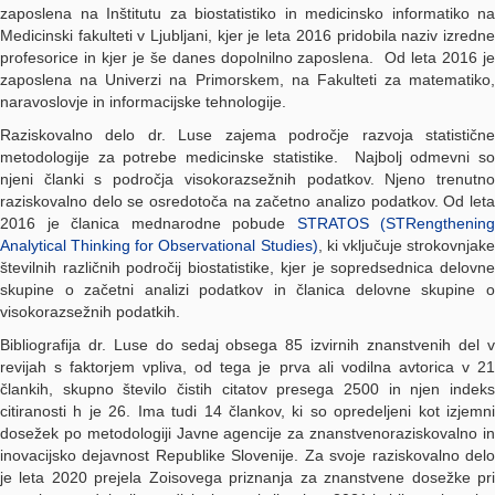
zaposlena na Inštitutu za biostatistiko in medicinsko informatiko na
Medicinski fakulteti v Ljubljani, kjer je leta 2016 pridobila naziv izredne
profesorice in kjer je še danes dopolnilno zaposlena. Od leta 2016 je
zaposlena na Univerzi na Primorskem, na Fakulteti za matematiko,
naravoslovje in informacijske tehnologije.
Raziskovalno delo dr. Luse zajema področje razvoja statistične
metodologije za potrebe medicinske statistike. Najbolj odmevni so
njeni članki s področja visokorazsežnih podatkov. Njeno trenutno
raziskovalno delo se osredotoča na začetno analizo podatkov. Od leta
2016 je članica mednarodne pobude
STRATOS (STRengthening
Analytical Thinking for Observational Studies)
, ki vključuje strokovnjak
številnih različnih področij biostatistike, kjer je sopredsednica delovne
skupine o začetni analizi podatkov in članica delovne skupine o
visokorazsežnih podatkih.
Bibliografija dr. Luse do sedaj obsega 85 izvirnih znanstvenih del v
revijah s faktorjem vpliva, od tega je prva ali vodilna avtorica v 21
člankih, skupno število čistih citatov presega 2500 in njen indeks
citiranosti h je 26. Ima tudi 14 člankov, ki so opredeljeni kot izjemni
dosežek po metodologiji Javne agencije za znanstvenoraziskovalno in
inovacijsko dejavnost Republike Slovenije. Za svoje raziskovalno delo
je leta 2020 prejela Zoisovega priznanja za znanstvene dosežke pri