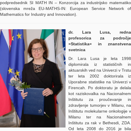
podpredsednik SI MATH IN – Konzorcija za industrijsko matematiko
(slovenska mreža EU-MATHS-IN: European Service Network of
Mathematics for Industry and Innovation).
dr. Lara Lusa, redna
profesorica za področje
»Statistika« in znanstvena
svetnica
Dr. Lara Lusa je leta 1998
diplomirala iz statističnih in
aktuarskih ved na Univerzi v Trstu
ter leta 2002 doktorirala iz
Uporabne statistike na Univerzi v
Firencah. Po doktoratu je delala
kot raziskovalka na Nacionalnem
Inštitutu za proučevanje in
zdravljenje tumorjev v Milanu, na
Inštitutu molekularne onkologije v
Milanu ter na Nacionalnem
Inštitutu za rak v Bethesdi, ZDA.
Od leta 2008 do 2016 je bila