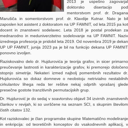
2013 je uspešno zagovarjal
doktorsko disertacijo pod
mentorstvom prof. dr. Dragana
Marušiča in somentorstvom prof. dr. Klavdije Kutnar. Nato je bil
zaposlen kot asistent z doktoratom na UP FAMNIT, od leta 2015 pa kot
docent in znanstveni sodelavec. Leta 2018 je postal prodekan za
mednarodno in meduniverzitetno sodelovanje na UP FAMNIT. Naziv
izrednega profesorja je pridobil leta 2019. Od novembra 2019 je dekan
UP UP FAMNIT, junija 2023 pa je bil na funkcijo dekana UP FAMNIT
ponovno izvoljen.
Raziskovalno delo dr. Hujdurovića je teorija grafov, in sicer primarno
preučevanje lastnosti in karakterizacije grafov, ki premorejo določeno
stopnjo simetrije. Nekateri izmed najbolj pomembnih rezultatov dr.
Hujdurovića so dokaz domneve o neobstoju netrivialno nestabilnih
cirkulantov lihega reda ter rešitve nekaj odprtih vprašanj glede
presečne gostote tranzitivnih permutacijskih grup.
Dr. Hujdurović je do sedaj v soavtorstvu objavil 34 izvirnih znanstvenih
člankov v revijah, ki so uvrščene na seznam SCI, s skupnim številom
čistih citatov 132.
Kot raziskovalec je član programske skupine Matematično modeliranje
in enkripcija: od teoretičnih konceptov do vsakodnevnih aplikacij, v