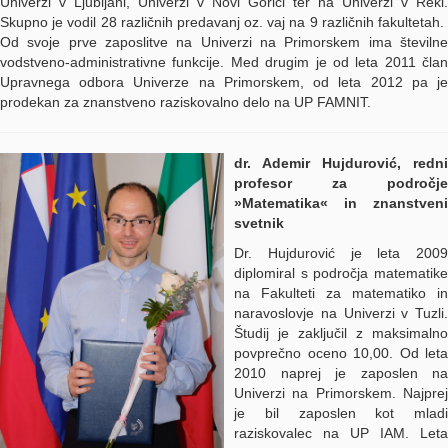
Univerzi v Ljubljani, Univerzi v Novi Gorici ter na Univerzi v Reki.
Skupno je vodil 28 različnih predavanj oz. vaj na 9 različnih fakultetah.
Od svoje prve zaposlitve na Univerzi na Primorskem ima številne
vodstveno-administrativne funkcije. Med drugim je od leta 2011 član
Upravnega odbora Univerze na Primorskem, od leta 2012 pa je
prodekan za znanstveno raziskovalno delo na UP FAMNIT.
dr. Ademir Hujdurović, redni
profesor za področje
»Matematika« in znanstveni
svetnik
Dr. Hujdurović je leta 2009
diplomiral s področja matematike
na Fakulteti za matematiko in
naravoslovje na Univerzi v Tuzli.
Študij je zaključil z maksimalno
povprečno oceno 10,00. Od leta
2010 naprej je zaposlen na
Univerzi na Primorskem. Najprej
je bil zaposlen kot mladi
raziskovalec na UP IAM. Leta