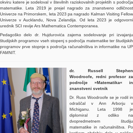
okviru katere je sodeloval v številnih raziskovalnih projektih s področja
matematike. Leta 2019 je prejel nagrado za znanstveno odličnost
Univerze na Primorskem, leta 2023 pa nagrado Kalman Visiting Fellow
Univerze v Aucklandu, Nova Zelandija. Od leta 2023 je odgovorni
urednik SCI revije Ars Mathematica Contemporanea.
Pedagoško delo dr. Hujdurovića zajema sodelovanje pri izvajanju
študijskih programov vseh stopenj s področja matematike ter študijskih
programov prve stopnje s področja računalništva in informatike na UP
FAMNIT.
dr. Russell Stephen
Woodroofe, redni profesor za
področje »Matematika« in
znanstveni svetnik
Dr. Russ Woodroofe se je rodil in
odraščal v Ann Arborju v
Michiganu. Leta 1998 je
diplomiral z odliko na
dvopredmetnem študiju
matematike in računalništva. Po