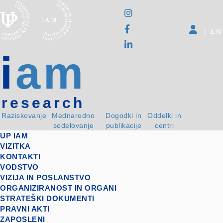
|
EN
i
am
research
Raziskovanje
Mednarodno
Dogodki in
Oddelki in
sodelovanje
publikacije
centri
UP IAM
VIZITKA
KONTAKTI
VODSTVO
VIZIJA IN POSLANSTVO
ORGANIZIRANOST IN ORGANI
STRATEŠKI DOKUMENTI
PRAVNI AKTI
ZAPOSLENI