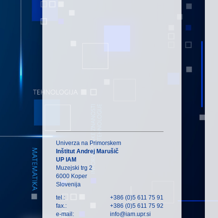
Univerza na Primorskem
Inštitut Andrej Marušič
UP IAM
Muzejski trg 2
6000 Koper
Slovenija
tel.:
+386 (0)5 611 75 91
fax.:
+386 (0)5 611 75 92
e-mail:
info@iam.upr.si