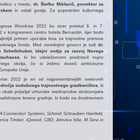
odošlico v mestu,
dr. Štefko Miklavič, prorektor za
rskem
in ostali gostje. Za popestritev kulturnega
ngresa Woodrise 2022 bo sicer potekal 6. in 7.
 v kongresnem centru hotela Bernardin, kjer bodo
ajboljši primeri uporabe lesa za trajnostne prenove
avbnega fonda. Med osrednjimi govorci je tudi
dr.
 Schellnhuber, idejni vodja za razvoj Novega
Bauhausa
, ki bo udeležencem predstavil nujno
enega okolja, če si želimo doseči ambiciozne
Evropske Unije.
rise 2022 je en od najpomembnejših svetovnih
odročja sodobnega trajnostnega gradbeništva
, ki
o obalo pripeljal vrhunske mednarodne strokovnjake
nadstropne lesene gradnje, ki bodo na dvodnevnem
A Connection Systems, Schmid Schrauben Hainfeld,
ica Timber, iQwood, CBD, Jelovica hiše, M Sora in