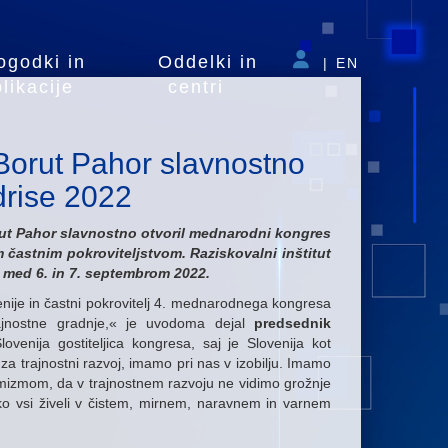
ogodki in
Oddelki in
|
EN
likacije
centri
Borut Pahor slavnostno
drise 2022
rut Pahor slavnostno otvoril mednarodni kongres
častnim pokroviteljstvom. Raziskovalni inštitut
med 6. in 7. septembrom 2022.
nije in častni pokrovitelj 4. mednarodnega kongresa
ajnostne gradnje,« je uvodoma dejal
predsednik
ovenija gostiteljica kongresa, saj je Slovenija kot
 za trajnostni razvoj, imamo pri nas v izobilju. Imamo
ptimizmom, da v trajnostnem razvoju ne vidimo grožnje
hko vsi živeli v čistem, mirnem, naravnem in varnem