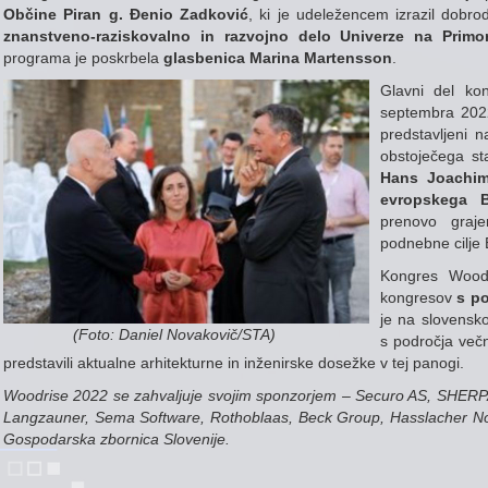
Občine Piran g. Đenio Zadković
, ki je udeležencem izrazil dobr
znanstveno-raziskovalno in razvojno delo Univerze na Primo
programa je poskrbela
glasbenica Marina Martensson
.
Glavni del ko
septembra 2022
predstavljeni n
obstoječega st
Hans Joachim
evropskega 
prenovo graj
podnebne cilje 
Kongres Wood
kongresov
s p
je na slovensk
(Foto: Daniel Novakovič/STA)
s področja več
predstavili aktualne arhitekturne in inženirske dosežke v tej panogi.
Woodrise 2022 se zahvaljuje svojim sponzorjem – Securo AS, SHERP
Langzauner, Sema Software, Rothoblaas, Beck Group, Hasslacher Nor
Gospodarska zbornica Slovenije.