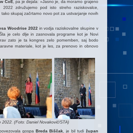
new CoE
, pa je dejala: »Jasno je, da moramo grajeno
 2022 združujemo pod isto streho raziskovalce,
le tako skupaj začrtamo novo pot za ustvarjanje novih
resa Woodrise 2022
in vodja raziskovalne skupine v
Šla je celo dlje in zasnovala programe kot je Novi
. Prav zato je ta kongres zelo pomemben, saj bodo
, naravne materiale, kot je les, za prenovo in obnovo
2022. (Foto: Daniel Novakovič/STA)
e povezovala gospa
Breda Biščak
, je bil tudi
župan