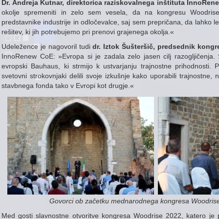
Dr. Andreja Kutnar, direktorica raziskovalnega inštituta InnoRe
okolje spremeniti in zelo sem vesela, da na kongresu Woodrise
predstavnike industrije in odločevalce, saj sem prepričana, da lahko 
rešitev, ki jih potrebujemo pri prenovi grajenega okolja.«
Udeležence je nagovoril tudi
dr. Iztok Šušteršič, predsednik kong
InnoRenew CoE: »Evropa si je zadala zelo jasen cilj razogljičenja. 
evropski Bauhaus, ki strmijo k ustvarjanju trajnostne prihodnosti
svetovni strokovnjaki delili svoje izkušnje kako uporabili trajnostne
stavbnega fonda tako v Evropi kot drugje.«
Govorci ob začetku mednarodnega kongresa Woodrise 
Med gosti slavnostne otvoritve kongresa Woodrise 2022, katero j