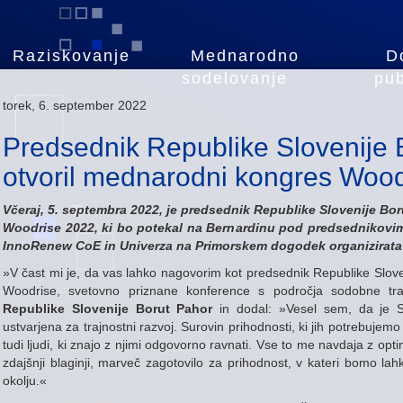
Raziskovanje
Mednarodno
D
sodelovanje
pub
torek, 6. september 2022
Predsednik Republike Slovenije 
otvoril mednarodni kongres Woo
Včeraj, 5. septembra 2022, je predsednik Republike Slovenije Bo
Woodrise 2022, ki bo potekal na Bernardinu pod predsednikovim 
InnoRenew CoE in Univerza na Primorskem dogodek organizirata 
»V čast mi je, da vas lahko nagovorim kot predsednik Republike Slove
Woodrise, svetovno priznane konference s področja sodobne tr
Republike Slovenije Borut Pahor
in dodal: »Vesel sem, da je Sl
ustvarjena za trajnostni razvoj. Surovin prihodnosti, ki jih potrebujemo
tudi ljudi, ki znajo z njimi odgovorno ravnati. Vse to me navdaja z o
zdajšnji blaginji, marveč zagotovilo za prihodnost, v kateri bomo la
okolju.«