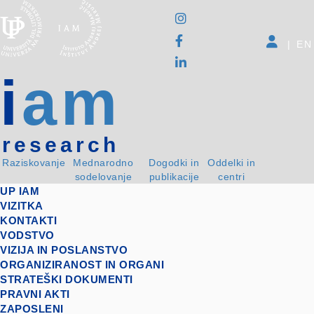
|
EN
i
am
research
Raziskovanje
Mednarodno
Dogodki in
Oddelki in
sodelovanje
publikacije
centri
UP IAM
VIZITKA
KONTAKTI
VODSTVO
VIZIJA IN POSLANSTVO
ORGANIZIRANOST IN ORGANI
STRATEŠKI DOKUMENTI
PRAVNI AKTI
ZAPOSLENI