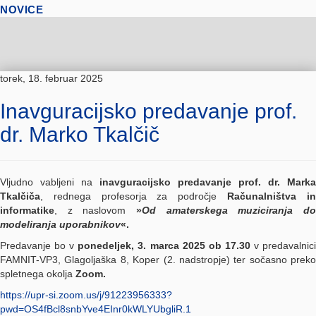
NOVICE
torek, 18. februar 2025
Inavguracijsko predavanje prof.
dr. Marko Tkalčič
Vljudno vabljeni na
inavguracijsko predavanje prof. dr. Marka
Tkalčiča
, rednega profesorja za področje
Računalništva i
informatike
, z naslovom
»
Od amaterskega muziciranja do
modeliranja uporabnikov
«.
Predavanje bo v
ponedeljek, 3. marca 2025 ob 17.30
v predavalnic
FAMNIT-VP3, Glagoljaška 8, Koper (2. nadstropje) ter sočasno preko
spletnega okolja
Zoom.
https://upr-si.zoom.us/j/91223956333?
pwd=OS4fBcl8snbYve4EInr0kWLYUbgliR.1