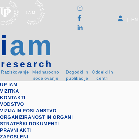
|
EN
i
am
research
Raziskovanje
Mednarodno
Dogodki in
Oddelki in
sodelovanje
publikacije
centri
UP IAM
VIZITKA
KONTAKTI
VODSTVO
VIZIJA IN POSLANSTVO
ORGANIZIRANOST IN ORGANI
STRATEŠKI DOKUMENTI
PRAVNI AKTI
ZAPOSLENI