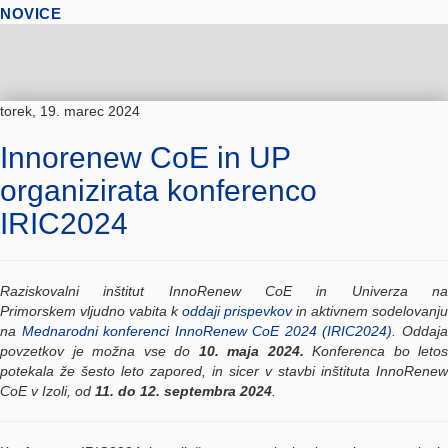
NOVICE
torek, 19. marec 2024
Innorenew CoE in UP
organizirata konferenco
IRIC2024
Raziskovalni inštitut InnoRenew CoE in Univerza na
Primorskem vljudno vabita k
oddaji prispevkov
in aktivnem sodelovanju
na
Mednarodni konferenci InnoRenew CoE 2024 (IRIC2024).
Oddaj
povzetkov je možna vse do
10. maja 2024.
Konferenca bo letos
potekala že šesto leto zapored, in sicer v stavbi inštituta InnoRenew
CoE v Izoli, od
11. do 12. septembra 2024
.