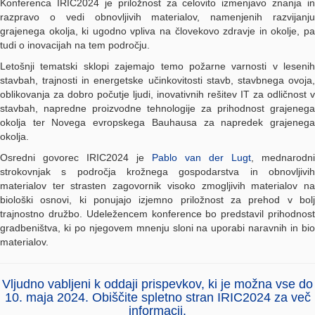
Konferenca IRIC2024 je priložnost za celovito izmenjavo znanja in
razpravo o vedi obnovljivih materialov, namenjenih razvijanju
grajenega okolja, ki ugodno vpliva na človekovo zdravje in okolje, pa
tudi o inovacijah na tem področju.
Letošnji tematski sklopi zajemajo temo požarne varnosti v lesenih
stavbah, trajnosti in energetske učinkovitosti stavb, stavbnega ovoja,
oblikovanja za dobro počutje ljudi, inovativnih rešitev IT za odličnost v
stavbah, napredne proizvodne tehnologije za prihodnost grajenega
okolja ter Novega evropskega Bauhausa za napredek grajenega
okolja.
Osredni govorec IRIC2024 je
Pablo van der Lugt
, mednarodni
strokovnjak s področja krožnega gospodarstva in obnovljivih
materialov ter strasten zagovornik visoko zmogljivih materialov na
biološki osnovi, ki ponujajo izjemno priložnost za prehod v bolj
trajnostno družbo. Udeležencem konference bo predstavil prihodnost
gradbeništva, ki po njegovem mnenju sloni na uporabi naravnih in bio
materialov.
Vljudno vabljeni k
oddaji prispevkov
, ki je možna vse do
10. maja 2024. Obiščite spletno stran
IRIC2024
za več
informacij.