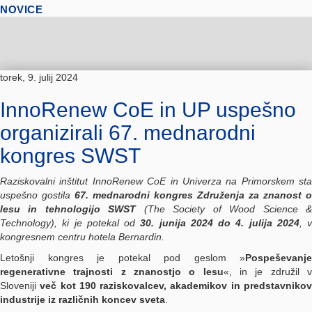
NOVICE
torek, 9. julij 2024
InnoRenew CoE in UP uspešno
organizirali 67. mednarodni
kongres SWST
Raziskovalni inštitut InnoRenew CoE in Univerza na Primorskem sta
uspešno gostila
67. mednarodni kongres Združenja za znanost o
lesu in tehnologijo SWST
(The Society of Wood Science 
Technology), ki je potekal od
30. junija 2024 do 4. julija 2024
, v
kongresnem centru hotela Bernardin.
Letošnji kongres je potekal pod geslom »
Pospeševanje
regenerativne trajnosti z znanostjo o lesu
«, in je združil 
Sloveniji
več kot 190 raziskovalcev, akademikov in predstavniko
industrije iz različnih koncev sveta
.