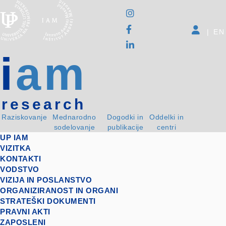
|
EN
i
am
research
Raziskovanje
Mednarodno
Dogodki in
Oddelki in
sodelovanje
publikacije
centri
UP IAM
VIZITKA
KONTAKTI
VODSTVO
VIZIJA IN POSLANSTVO
ORGANIZIRANOST IN ORGANI
STRATEŠKI DOKUMENTI
PRAVNI AKTI
ZAPOSLENI