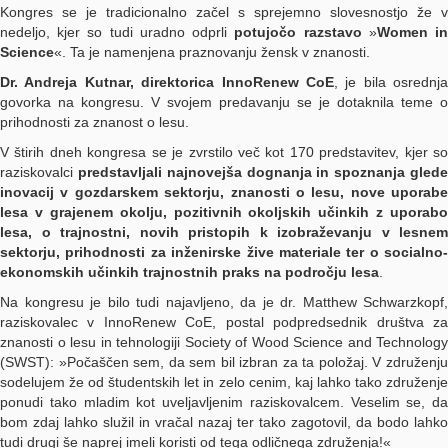
Kongres se je tradicionalno začel s sprejemno slovesnostjo že v
nedeljo, kjer so tudi uradno odprli
potujočo razstavo
»
Women i
Science
«. Ta je namenjena praznovanju žensk v znanosti.
Dr. Andreja Kutnar, direktorica InnoRenew CoE
, je bila osrednja
govorka na kongresu. V svojem predavanju se je dotaknila teme o
prihodnosti za znanost o lesu.
V štirih dneh kongresa se je zvrstilo več kot 170 predstavitev, kjer so
raziskovalci
predstavljali najnovejša dognanja in spoznanja gled
inovacij v gozdarskem sektorju, znanosti o lesu, nove uporabe
lesa v grajenem okolju, pozitivnih okoljskih učinkih z uporabo
lesa, o trajnostni, novih pristopih k izobraževanju v lesnem
sektorju, prihodnosti za inženirske žive materiale ter o socialno-
ekonomskih učinkih trajnostnih praks na področju lesa
.
Na kongresu je bilo tudi najavljeno, da je dr. Matthew Schwarzkopf,
raziskovalec v InnoRenew CoE, postal podpredsednik društva za
znanosti o lesu in tehnologiji Society of Wood Science and Technology
(SWST): »Počaščen sem, da sem bil izbran za ta položaj. V združenju
sodelujem že od študentskih let in zelo cenim, kaj lahko tako združenje
ponudi tako mladim kot uveljavljenim raziskovalcem. Veselim se, da
bom zdaj lahko služil in vračal nazaj ter tako zagotovil, da bodo lahko
tudi drugi še naprej imeli koristi od tega odličnega združenja!«