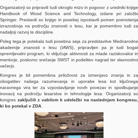
Organizatorji so pripravili tudi okroglo mizo in pogovor z uredniki knjige
Handbook of Wood Science and Technology, izdane pri založbi
Springer. Prestavili so knjigo in posebej izpostavili pomen poenotenja
izrazoslovja na področju znanosti o lesu, kar je pomembno tudi za
nadaljnji razvoj te discipline.
Poleg tega je potekala tudi posebna seja za predstavitve Mednarodne
akademije znanosti o lesu (IAWS), pripravljen pa je tudi bogat
spremljevalni program, ki vključuje aktivnosti za mlade raziskovalce in
mentorje, poslovno srečanje SWST in podelitev nagrad ter slavnostno
večerjo.
Kongres je bil pomembna priložnost za izmenjavo znanja in za
obogatitev našega razumevanja in uporabe lesa kot ključnega
naravnega vira ter za vzpostavljanje novih povezav in spodbujanje
inovacij na področju lesarstva in tehnologije lesa. Organizatorji so
kongres
zaključili z vabilom k udeležbi na naslednjem kongresu,
ki bo potekal v ZDA
.