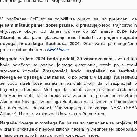
evropskega Bauhausa in Evropski komisiji.
V InnoRenew CoE so se odločili za prijavo, saj so prepričani, da
je
sam inštitut primer dobre prakse
, ki prikazujejo lepo, trajnostno i
vključujoče okolje. Od danes pa vse do
27. marca 2024 (do
18.ure)
poteka javno glasovanje
med finalisti za prejem nagrade
novega evropskega Bauhausa 2024
. Glasovanje je omogočeno
preko spletne platforme
NEB Prizes
.
Nagrade za leto 2024 bodo podelili 20 zmagovalcem
, dve od te
bodo odločene na podlagi javnega glasovanja, ostale pa s strani
strokovne komisije.
Zmagovalci bodo razglašeni na festival
Novega evropskega Bauhausa
, ki bo potekal v Bruslju. Na festival
se bodo zbrali posamezniki iz različnih okolij, da bi razpravljali o
trajnostni prihodnosti. Med njimi bo tudi dr. Andreja Kutnar, direktorica
InnoRenew CoE, ki bo predstavila zgodbo in proces ustanavljanja
Akademije Novega evropskega Bauhausa na Univerzi na Primorskem
ter načrtovane dejavnosti Vseevropskega konzorcija NEBA (NEBA
Alliance), ki ga prav tako vodi Univerza na Primorskem.
Nagrade Novega evropskega Bauhausa so namenjene za projekte, ki
v praksi prikazujejo njegova ključna načela in vrednote ter spodbujajo
mlajšo generacijo k razvoju novih konceptov in idej.