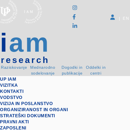
|
EN
i
am
research
Raziskovanje
Mednarodno
Dogodki in
Oddelki in
sodelovanje
publikacije
centri
UP IAM
VIZITKA
KONTAKTI
VODSTVO
VIZIJA IN POSLANSTVO
ORGANIZIRANOST IN ORGANI
STRATEŠKI DOKUMENTI
PRAVNI AKTI
ZAPOSLENI