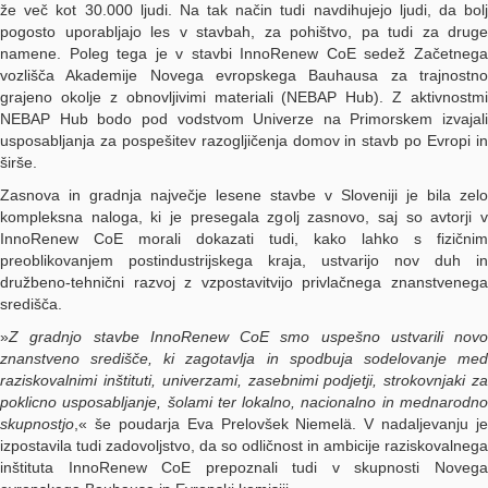
že več kot 30.000 ljudi. Na tak način tudi navdihujejo ljudi, da bolj
pogosto uporabljajo les v stavbah, za pohištvo, pa tudi za druge
namene. Poleg tega je v stavbi InnoRenew CoE sedež Začetnega
vozlišča Akademije Novega evropskega Bauhausa za trajnostno
grajeno okolje z obnovljivimi materiali (NEBAP Hub). Z aktivnostmi
NEBAP Hub bodo pod vodstvom Univerze na Primorskem izvajali
usposabljanja za pospešitev razogljičenja domov in stavb po Evropi in
širše.
Zasnova in gradnja največje lesene stavbe v Sloveniji je bila zelo
kompleksna naloga, ki je presegala zgolj zasnovo, saj so avtorji v
InnoRenew CoE morali dokazati tudi, kako lahko s fizičnim
preoblikovanjem postindustrijskega kraja, ustvarijo nov duh in
družbeno-tehnični razvoj z vzpostavitvijo privlačnega znanstvenega
središča.
»
Z gradnjo stavbe InnoRenew CoE smo uspešno ustvarili novo
znanstveno središče, ki zagotavlja in spodbuja sodelovanje med
raziskovalnimi inštituti, univerzami, zasebnimi podjetji, strokovnjaki za
poklicno usposabljanje, šolami ter lokalno, nacionalno in mednarodno
skupnostjo
,« še poudarja Eva Prelovšek Niemelä. V nadaljevanju je
izpostavila tudi zadovoljstvo, da so odličnost in ambicije raziskovalnega
inštituta InnoRenew CoE prepoznali tudi v skupnosti Novega