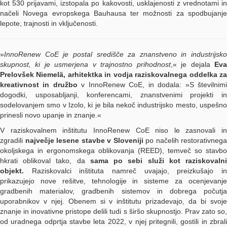
kot 530 prijavami, izstopala po kakovosti, usklajenosti z vrednotami in
načeli Novega evropskega Bauhausa ter možnosti za spodbujanje
lepote, trajnosti in vključenosti.
»
InnoRenew CoE je postal središče za znanstveno in industrijsko
skupnost, ki je usmerjena v trajnostno prihodnost
,« je dejala
Ev
Prelovšek Niemelä, arhitektka in vodja raziskovalnega oddelka za
kreativnost in družbo
v InnoRenew CoE, in dodala: »S številnim
dogodki, usposabljanji, konferencami, znanstvenimi projekti in
sodelovanjem smo v Izolo, ki je bila nekoč industrijsko mesto, uspešno
prinesli novo upanje in znanje.«
V raziskovalnem inštitutu InnoRenew CoE niso le zasnovali in
zgradili
največje lesene stavbe v Sloveniji
po načelih restorativnega
okoljskega in ergonomskega oblikovanja (REED), temveč so stavbo
hkrati oblikoval tako, da
sama po sebi služi kot raziskovaln
objekt.
Raziskovalci inštituta namreč uvajajo, preizkušajo in
prikazujejo nove rešitve, tehnologije in sisteme za ocenjevanje
gradbenih materialov, gradbenih sistemov in dobrega počutja
uporabnikov v njej. Obenem si v inštitutu prizadevajo, da bi svoje
znanje in inovativne pristope delili tudi s širšo skupnostjo. Prav zato so,
od uradnega odprtja stavbe leta 2022, v njej pritegnili, gostili in zbrali