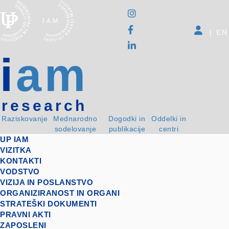
|
EN
i
am
research
Raziskovanje
Mednarodno
Dogodki in
Oddelki in
sodelovanje
publikacije
centri
UP IAM
VIZITKA
KONTAKTI
VODSTVO
VIZIJA IN POSLANSTVO
ORGANIZIRANOST IN ORGANI
STRATEŠKI DOKUMENTI
PRAVNI AKTI
ZAPOSLENI