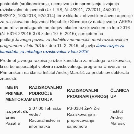
postopkih (so)financiranja, ocenjevanja in spremljanju izvajanja
raziskovalne dejavnosti (Ur. l. RS, št. 4/2011, 72/2011, 45/2012,
96/2013, 100/2013, 92/2014) ter v skladu z obvestilom Javne agencije
za raziskovalno dejavnost Republike Slovenije (v nadaljevanju: ARRS)
o potrditvi predlaganih mentorjev mladim raziskovalcem za leto 2016
(št. 6316-2/2016-378 z dne 10. 6. 2016), sprejetem na
podlagi
Javnega poziva za dodelitev mentorskih mest raziskovalnim
programom v letu 2016
z dne 11. 2. 2016, objavlja
Javni razpis za
kandidata za mladega raziskovalca v letu 2016.
Predmet javnega razpisa je izbor kandidata za mladega raziskovalca,
ki se bo usposabljal v okviru raziskovalnega programa Univerze na
Primorskem na članici Inštitut Andrej Marušič za pridobitev doktorata
znanosti.
IME IN
RAZISKOVALNO
RAZISKOVALNI
ČLANICA
PRIIMEK
PODROČJE
PROGRAM (RPROG)
UP
MENTORJA
MENTORJA
2.07.00 Tehniške
P3-0384 Živ? Živ!
izr. prof. dr.
Inštitut
vede /
Raziskovanje in
Enes
Andrej
Računalništvo in
preprečevanje
Pasalic
Marušič
informatika
samomora