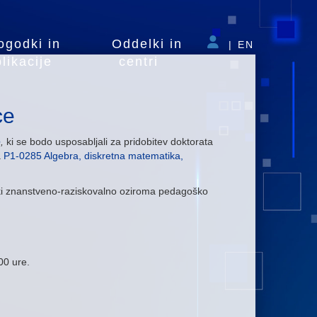
ogodki in
Oddelki in
|
EN
likacije
centri
ce
e
,
ki se bodo usposabljali za pridobitev doktorata
a
P1-0285 Algebra, diskretna matematika,
 ki znanstveno-raziskovalno oziroma pedagoško
00 ure.