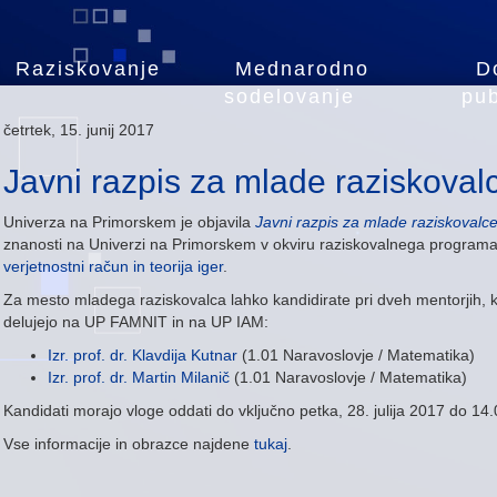
Raziskovanje
Mednarodno
D
sodelovanje
pub
četrtek, 15. junij 2017
Javni razpis za mlade raziskoval
Univerza na Primorskem je objavila
Javni razpis za mlade raziskovalc
znanosti na Univerzi na Primorskem v okviru raziskovalnega program
verjetnostni račun in teorija iger
.
Za mesto mladega raziskovalca lahko kandidirate pri dveh mentorjih,
delujejo na UP FAMNIT in na UP IAM:
Izr. prof. dr. Klavdija Kutnar
(1.01 Naravoslovje / Matematika)
Izr. prof. dr. Martin Milanič
(1.01 Naravoslovje / Matematika)
Kandidati morajo vloge oddati do vključno petka,
28. julija 2017 do 14.
Vse informacije in obrazce najdene
tukaj
.