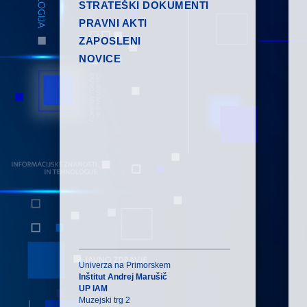
STRATEŠKI DOKUMENTI
PRAVNI AKTI
ZAPOSLENI
NOVICE
Univerza na Primorskem
Inštitut Andrej Marušič
UP IAM
Muzejski trg 2