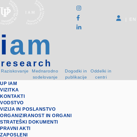
|
EN
i
am
research
Raziskovanje
Mednarodno
Dogodki in
Oddelki in
sodelovanje
publikacije
centri
UP IAM
VIZITKA
KONTAKTI
VODSTVO
VIZIJA IN POSLANSTVO
ORGANIZIRANOST IN ORGANI
STRATEŠKI DOKUMENTI
PRAVNI AKTI
ZAPOSLENI