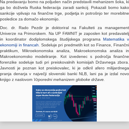
Na predavanju bomo na poljuden način predstavili mehanizem šoka, ki
ga bo doživela Ruska federacija zaradi sankcij. Pokazali bomo kako
sankcije vplivajo na finančne trge, podjetja in potrošnjo ter morebitne
posledice za domačo ekonomijo.
Doc. dr. Rado Pezdir je doktoriral na Fakulteti za management
Univerze na Primorskem. Na UP FAMNIT je zaposlen kot predavatelj
in koordinator dodiplomskega študijskega programa
Matematika 
ekonomiji in financah
. Sodeluje pri predmetih kot so Finance, Finančn
praktikum, Mikroekonomska analiza, Makroekonomska analiza in
Makroekonomsko modeliranje. Kot izvedenec s področja finančne
forenzike sodeluje tudi pri preiskovalnih komisijah Državnega zbora.
Javnosti je poznan kot preiskovalec, ki je odkril afero milijardnega
pranja denarja v največji slovenski banki NLB, lani pa je izdal novo
knjigo z naslovom
Vzporedni mehanizem globoke države.