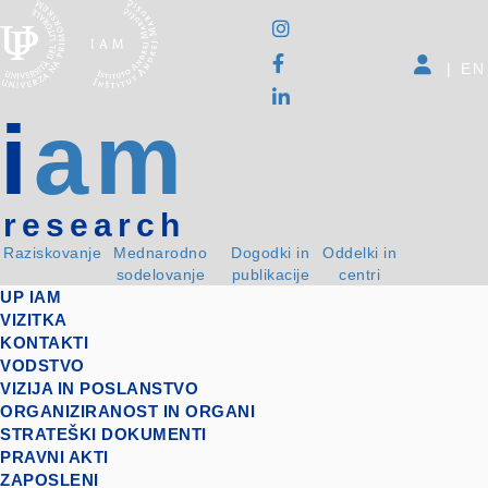
|
EN
i
am
research
Raziskovanje
Mednarodno
Dogodki in
Oddelki in
sodelovanje
publikacije
centri
UP IAM
VIZITKA
KONTAKTI
VODSTVO
VIZIJA IN POSLANSTVO
ORGANIZIRANOST IN ORGANI
STRATEŠKI DOKUMENTI
PRAVNI AKTI
ZAPOSLENI