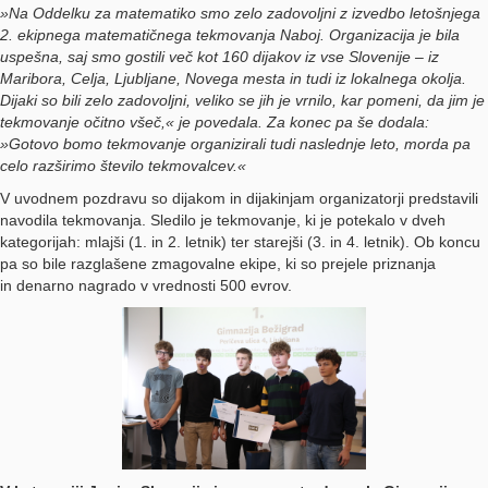
»Na Oddelku za matematiko smo zelo zadovoljni z izvedbo letošnjega
2. ekipnega matematičnega tekmovanja Naboj. Organizacija je bila
uspešna, saj smo gostili več kot 160 dijakov iz vse Slovenije – iz
Maribora, Celja, Ljubljane, Novega mesta in tudi iz lokalnega okolja.
Dijaki so bili zelo zadovoljni, veliko se jih je vrnilo, kar pomeni, da jim je
tekmovanje očitno všeč,« je povedala. Za konec pa še dodala:
»Gotovo bomo tekmovanje organizirali tudi naslednje leto, morda pa
celo razširimo število tekmovalcev.«
V uvodnem pozdravu so dijakom in dijakinjam organizatorji predstavili
navodila tekmovanja. Sledilo je tekmovanje, ki je potekalo v dveh
kategorijah: mlajši (1. in 2. letnik) ter starejši (3. in 4. letnik). Ob koncu
pa so bile razglašene zmagovalne ekipe, ki so prejele priznanja
in denarno nagrado v vrednosti 500 evrov.