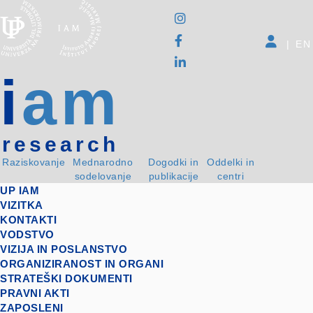
|
EN
i
am
research
Raziskovanje
Mednarodno
Dogodki in
Oddelki in
sodelovanje
publikacije
centri
UP IAM
VIZITKA
KONTAKTI
VODSTVO
VIZIJA IN POSLANSTVO
ORGANIZIRANOST IN ORGANI
STRATEŠKI DOKUMENTI
PRAVNI AKTI
ZAPOSLENI