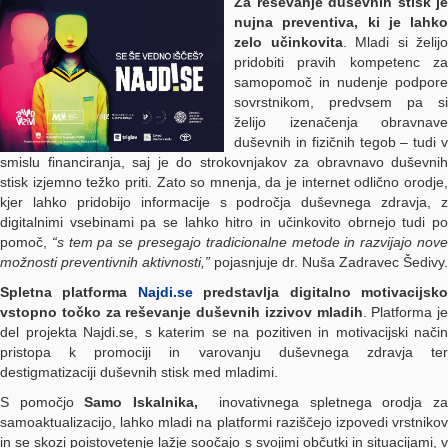
Za reševanje duševnih stisk je
nujna preventiva, ki je lahko
zelo učinkovita
. Mladi si želijo
pridobiti pravih kompetenc za
samopomoč in nudenje podpore
sovrstnikom, predvsem pa si
želijo izenačenja obravnave
duševnih in fizičnih tegob – tudi v
smislu financiranja, saj je do strokovnjakov za obravnavo duševnih
stisk izjemno težko priti. Zato so mnenja, da je internet odlično orodje,
kjer lahko pridobijo informacije s področja duševnega zdravja, z
digitalnimi vsebinami pa se lahko hitro in učinkovito obrnejo tudi po
pomoč,
“s tem pa se presegajo tradicionalne metode in razvijajo nov
možnosti preventivnih aktivnosti,”
pojasnjuje dr. Nuša Zadravec Šedivy.
Spletna platforma
Najdi.se
predstavlja digitalno motivacijsk
vstopno točko za reševanje duševnih izzivov mladih
. Platforma je
del projekta Najdi.se, s katerim se na pozitiven in motivacijski način
pristopa k promociji in varovanju duševnega zdravja ter
destigmatizaciji duševnih stisk med mladimi.
S pomočjo
Samo Iskalnika,
inovativnega spletnega orodja za
samoaktualizacijo, lahko mladi na platformi raziščejo izpovedi vrstnikov
in se skozi poistovetenje lažje soočajo s svojimi občutki in situacijami, v