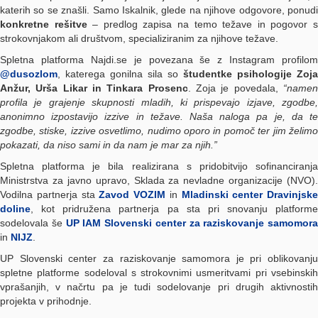
katerih so se znašli. Samo Iskalnik, glede na njihove odgovore, ponudi
konkretne rešitve
– predlog zapisa na temo težave in pogovor 
strokovnjakom ali društvom, specializiranim za njihove težave.
Spletna platforma Najdi.se je povezana še z Instagram profilom
@dusozlom
, katerega gonilna sila so
študentke psihologije Zoja
Anžur, Urša Likar in Tinkara Prosenc
. Zoja je povedala,
“name
profila je grajenje skupnosti mladih, ki prispevajo izjave, zgodbe,
anonimno izpostavijo izzive in težave. Naša naloga pa je, da te
zgodbe, stiske, izzive osvetlimo, nudimo oporo in pomoč ter jim želimo
pokazati, da niso sami in da nam je mar za njih.”
Spletna platforma je bila realizirana s pridobitvijo sofinanciranja
Ministrstva za javno upravo, Sklada za nevladne organizacije (NVO).
Vodilna partnerja sta
Zavod VOZIM
in
Mladinski center Dravinjske
doline
, kot pridružena partnerja pa sta pri snovanju platforme
sodelovala še
UP IAM Slovenski center za raziskovanje samomora
in
NIJZ
.
UP Slovenski center za raziskovanje samomora je pri oblikovanju
spletne platforme sodeloval s strokovnimi usmeritvami pri vsebinskih
vprašanjih, v načrtu pa je tudi sodelovanje pri drugih aktivnostih
projekta v prihodnje.