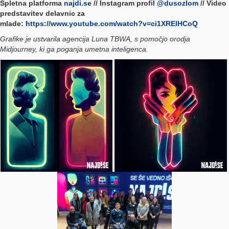
Spletna platforma
najdi.se
// Instagram profil
@dusozlom
// Video
predstavitev delavnic za
mlade:
https://www.youtube.com/watch?v=ci1XRElHCoQ
Grafike je ustvarila agencija Luna TBWA, s pomočjo orodja
Midjourney, ki ga poganja umetna inteligenca.