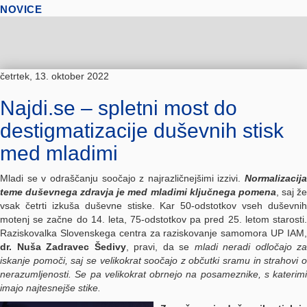
NOVICE
četrtek, 13. oktober 2022
Najdi.se – spletni most do
destigmatizacije duševnih stisk
med mladimi
Mladi se v odraščanju soočajo z najrazličnejšimi izzivi.
Normalizacija
teme duševnega zdravja je med mladimi ključnega pomena
, saj ž
vsak četrti izkuša duševne stiske. Kar 50-odstotkov vseh duševnih
motenj se začne do 14. leta, 75-odstotkov pa pred 25. letom starosti.
Raziskovalka Slovenskega centra za raziskovanje samomora UP IAM,
dr.
Nuša Zadravec Šedivy
, pravi, da se
mladi neradi odločajo za
iskanje pomoči, saj se velikokrat soočajo z občutki sramu in strahovi o
nerazumljenosti. Se pa velikokrat obrnejo na posameznike, s katerimi
imajo najtesnejše stike.