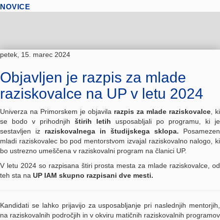
NOVICE
petek, 15. marec 2024
Objavljen je razpis za mlade
raziskovalce na UP v letu 2024
Univerza na Primorskem je objavila
razpis za mlade raziskovalce
, ki
se bodo v prihodnjih
štirih letih
usposabljali po programu, ki je
sestavljen iz
raziskovalnega in študijskega sklopa.
Posamezen
mladi raziskovalec bo pod mentorstvom izvajal raziskovalno nalogo, ki
bo ustrezno umeščena v raziskovalni program na članici UP.
V letu 2024 so razpisana štiri prosta mesta za mlade raziskovalce, od
teh sta na
UP IAM skupno razpisani dve mesti.
Kandidati se lahko prijavijo za usposabljanje pri naslednjih mentorjih,
na raziskovalnih področjih in v okviru matičnih raziskovalnih programov