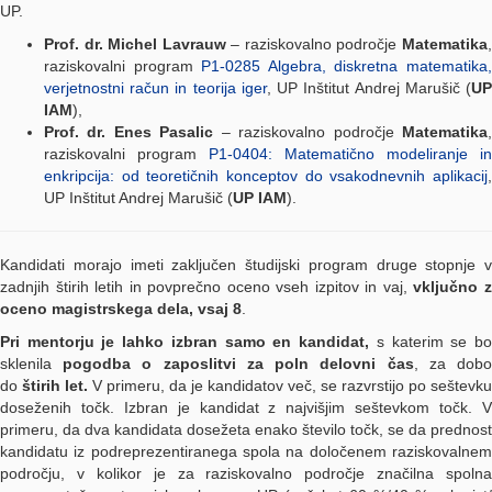
UP.
Prof. dr. Michel Lavrauw
– raziskovalno področje
Matematika
raziskovalni program
P1-0285 Algebra, diskretna matematika
verjetnostni račun in teorija iger
, UP Inštitut Andrej Marušič (
U
IAM
),
Prof. dr. Enes Pasalic
– raziskovalno področje
Matematika
raziskovalni program
P1-0404: Matematično modeliranje in
enkripcija: od teoretičnih konceptov do vsakodnevnih aplikacij
,
UP Inštitut Andrej Marušič (
UP IAM
).
Kandidati morajo imeti zaključen študijski program druge stopnje v
zadnjih štirih letih in povprečno oceno vseh izpitov in vaj,
vključno 
oceno magistrskega dela, vsaj 8
.
Pri mentorju je lahko izbran samo en kandidat,
s katerim se b
sklenila
pogodba o zaposlitvi za poln delovni čas
, za dob
do
štirih let.
V primeru, da je kandidatov več, se razvrstijo po seštevku
doseženih točk. Izbran je kandidat z najvišjim seštevkom točk. V
primeru, da dva kandidata dosežeta enako število točk, se da prednost
kandidatu iz podreprezentiranega spola na določenem raziskovalnem
področju, v kolikor je za raziskovalno področje značilna spolna