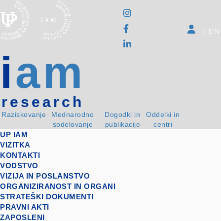
|
EN
i
am
research
Raziskovanje
Mednarodno
Dogodki in
Oddelki in
sodelovanje
publikacije
centri
UP IAM
VIZITKA
KONTAKTI
VODSTVO
VIZIJA IN POSLANSTVO
ORGANIZIRANOST IN ORGANI
STRATEŠKI DOKUMENTI
PRAVNI AKTI
ZAPOSLENI