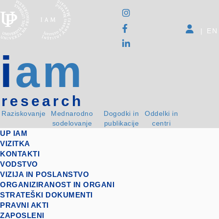
|
EN
i
am
research
Raziskovanje
Mednarodno
Dogodki in
Oddelki in
sodelovanje
publikacije
centri
UP IAM
VIZITKA
KONTAKTI
VODSTVO
VIZIJA IN POSLANSTVO
ORGANIZIRANOST IN ORGANI
STRATEŠKI DOKUMENTI
PRAVNI AKTI
ZAPOSLENI