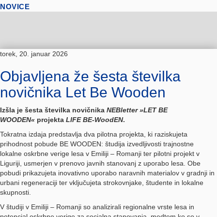
NOVICE
torek, 20. januar 2026
Objavljena že šesta številka
novičnika Let Be Wooden
Izšla je šesta številka novičnika
NEBletter »LET BE
WOODEN«
projekta
LIFE BE-WoodEN
.
Tokratna izdaja predstavlja dva pilotna projekta, ki raziskujeta
prihodnost pobude BE WOODEN: študija izvedljivosti trajnostne
lokalne oskrbne verige lesa v Emiliji – Romanji ter pilotni projekt v
Liguriji, usmerjen v prenovo javnih stanovanj z uporabo lesa. Obe
pobudi prikazujeta inovativno uporabo naravnih materialov v gradnji in
urbani regeneraciji ter vključujeta strokovnjake, študente in lokalne
skupnosti.
V študiji v Emiliji – Romanji so analizirali regionalne vrste lesa in
potencial oskrbne verige za socialna stanovanja, medtem ko so v