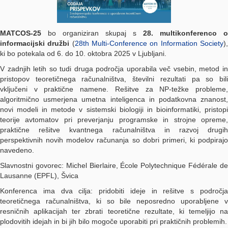
MATCOS-25
bo organiziran skupaj s
28. multikonferenco o
informacijski družbi
(
28th Multi-Conference on Information Society
)
ki bo potekala od 6. do 10. oktobra 2025 v Ljubljani.
V zadnjih letih so tudi druga področja uporabila več vsebin, metod in
pristopov teoretičnega računalništva, številni rezultati pa so bili
vključeni v praktične namene. Rešitve za NP-težke probleme,
algoritmično usmerjena umetna inteligenca in podatkovna znanost,
novi modeli in metode v sistemski biologiji in bioinformatiki, pristopi
teorije avtomatov pri preverjanju programske in strojne opreme,
praktične rešitve kvantnega računalništva in razvoj drugih
perspektivnih novih modelov računanja so dobri primeri, ki podpirajo
navedeno.
Slavnostni govorec: Michel Bierlaire, École Polytechnique Fédérale de
Lausanne (EPFL), Švica
Konferenca ima dva cilja: pridobiti ideje in rešitve s področja
teoretičnega računalništva, ki so bile neposredno uporabljene v
resničnih aplikacijah ter zbrati teoretične rezultate, ki temeljijo na
plodovitih idejah in bi jih bilo mogoče uporabiti pri praktičnih problemih.