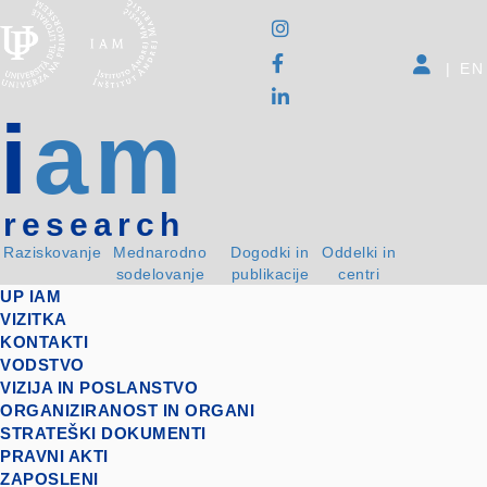
|
EN
i
am
research
Raziskovanje
Mednarodno
Dogodki in
Oddelki in
sodelovanje
publikacije
centri
UP IAM
VIZITKA
KONTAKTI
VODSTVO
VIZIJA IN POSLANSTVO
ORGANIZIRANOST IN ORGANI
STRATEŠKI DOKUMENTI
PRAVNI AKTI
ZAPOSLENI