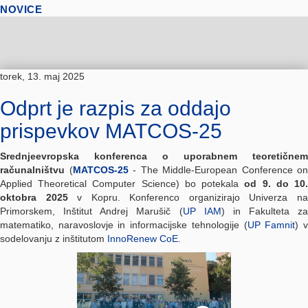
NOVICE
torek, 13. maj 2025
Odprt je razpis za oddajo
prispevkov MATCOS-25
Srednjeevropska konferenca o uporabnem teoretičnem
računalništvu
(
MATCOS-25
- The Middle-European Conference on
Applied Theoretical Computer Science) bo potekala
od 9. do 10
oktobra 2025
v Kopru. Konferenco organizirajo Univerza n
Primorskem, Inštitut Andrej Marušič (
UP IAM
) in Fakulteta za
matematiko, naravoslovje in informacijske tehnologije (
UP Famnit
) 
sodelovanju z inštitutom
InnoRenew CoE
.