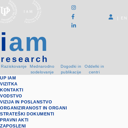
|
EN
i
am
research
Raziskovanje
Mednarodno
Dogodki in
Oddelki in
sodelovanje
publikacije
centri
UP IAM
VIZITKA
KONTAKTI
VODSTVO
VIZIJA IN POSLANSTVO
ORGANIZIRANOST IN ORGANI
STRATEŠKI DOKUMENTI
PRAVNI AKTI
ZAPOSLENI