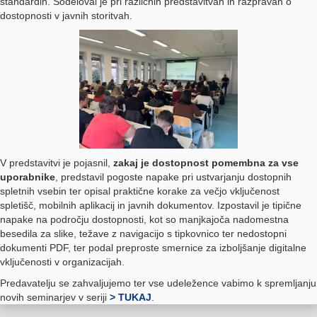
standardih. Sodeloval je pri različnih predstavitvah in razpravah o
dostopnosti v javnih storitvah.
V predstavitvi je pojasnil,
zakaj je dostopnost pomembna za vse
uporabnike
, predstavil pogoste napake pri ustvarjanju dostopnih
spletnih vsebin ter opisal praktične korake za večjo vključenost
spletišč, mobilnih aplikacij in javnih dokumentov. Izpostavil je tipične
napake na področju dostopnosti, kot so manjkajoča nadomestna
besedila za slike, težave z navigacijo s tipkovnico ter nedostopni
dokumenti PDF, ter podal preproste smernice za izboljšanje digitalne
vključenosti v organizacijah.
Predavatelju se zahvaljujemo ter vse udeležence vabimo k spremljanju
novih seminarjev v seriji
> TUKAJ
.