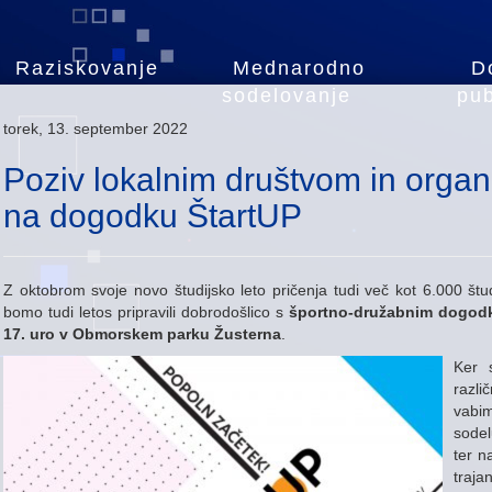
Raziskovanje
Mednarodno
D
sodelovanje
pub
torek, 13. september 2022
Poziv lokalnim društvom in organi
na dogodku ŠtartUP
Z oktobrom svoje novo študijsko leto pričenja tudi več kot 6.000 št
bomo tudi letos pripravili dobrodošlico s
športno-družabnim dogo
17. uro v Obmorskem parku Žusterna
.
Ker s
razli
vabim
sodel
ter n
traja