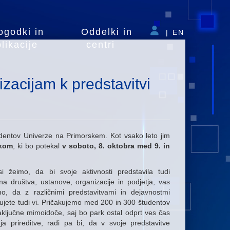
ogodki in
Oddelki in
|
EN
likacije
centri
zacijam k predstavitvi
udentov Univerze na Primorskem. Kot vsako leto jim
dkom
, ki bo potekal
v soboto, 8. oktobra med 9. in
i žeimo, da bi svoje aktivnosti predstavila tudi
čna društva, ustanove, organizacije in podjetja, vas
o, da z različnimi predstavitvami in dejavnostmi
ujete tudi vi. Pričakujemo med 200 in 300 študentov
aključne mimoidoče, saj bo park ostal odprt ves čas
nja prireditve, radi pa bi, da v svoje predstavitve