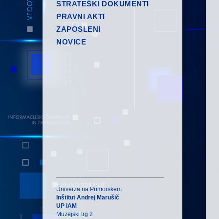
STRATEŠKI DOKUMENTI
PRAVNI AKTI
ZAPOSLENI
NOVICE
Univerza na Primorskem
Inštitut Andrej Marušič
UP IAM
Muzejski trg 2