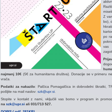
akti
Razl
misel
Z vam
bo), 
hkrat
karto
po ra
pokro
vas 
zagot
Prij
dog
huma
najmanj 10€
(5€ za humanitarna društva). Donacije se v primeru ne
vrača.
Podatki za nakazilo
: Palčica Pomagalčica in dobrodelni škratki, 
pošljite na mail naslov:
szk@upr.si
.
Stopite v kontakt z nami, vključili vas bomo v program in promoci
na
szk@upr.si
ali 031/713 527.
DOPIS (.pdf, 281KB)