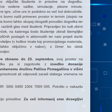
vno vključite študente in prisotne na dogodku.
ične vodene vadbe, simulacije, plesne minute,
ne igre, učne ure in podobno so več kot dobrodošle.
i bomo našli primeren prostor in termin (stojnic ne
da bomo lahko skupaj obogatili ponudbo dogodka ter
i razširili glas med študenti. Pripravljen bo tudi zbirni
nček, na katerega bodo študentje zbirali štempiljke
zličnih postajah in aktivnostih ter nato prejeli darilo
viteljev (v kolikor imate kaj promocijskega materiala,
lahko vključimo v nabor), s čimer bo obisk
ovljen.
ave zbiramo do 23. septembra
, svoj prostor na
odku pa si zagotovite z
izvedbo donacije
nitarnemu društvu Palčica Pomagalčica v višini
prisotnosti ali odpovedi zaradi slabega vremena ne
TRR: SI56 0400 1004 7069 045. Potrdilo o nakazilu
jo prireditve.
Za več informacij smo dosegljivi