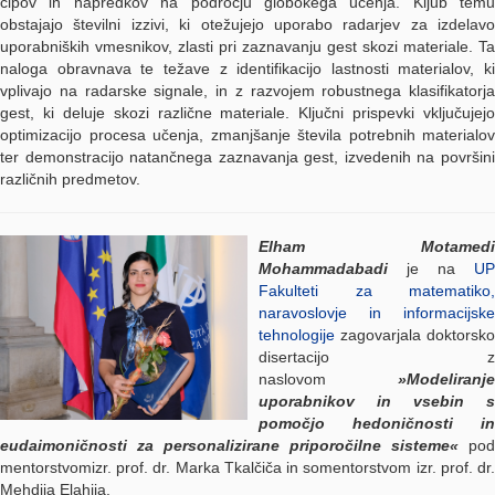
čipov in napredkov na področju globokega učenja. Kljub temu
obstajajo številni izzivi, ki otežujejo uporabo radarjev za izdelavo
uporabniških vmesnikov, zlasti pri zaznavanju gest skozi materiale. Ta
naloga obravnava te težave z identifikacijo lastnosti materialov, ki
vplivajo na radarske signale, in z razvojem robustnega klasifikatorja
gest, ki deluje skozi različne materiale. Ključni prispevki vključujejo
optimizacijo procesa učenja, zmanjšanje števila potrebnih materialov
ter demonstracijo natančnega zaznavanja gest, izvedenih na površini
različnih predmetov.
Elham Motamedi
Mohammadabadi
je na
UP
Fakulteti za matematiko,
naravoslovje in informacijske
tehnologije
zagovarjala doktorsko
disertacijo z
naslovom
»Modeliranje
uporabnikov in vsebin s
pomočjo hedoničnosti in
eudaimoničnosti za personalizirane priporočilne sisteme«
pod
mentorstvomizr. prof. dr. Marka Tkalčiča in somentorstvom izr. prof. dr.
Mehdija Elahija.