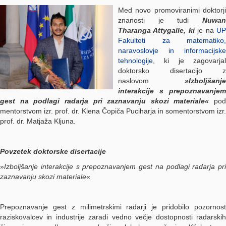
Med novo promoviranimi doktorji
znanosti je tudi
Nuwan
Tharanga Attygalle, ki
je na
U
Fakulteti za matematiko,
naravoslovje in informacijske
tehnologije
, ki je zagovarjal
doktorsko disertacijo z
naslovom
»Izboljšanje
interakcije s prepoznavanjem
gest na podlagi radarja pri zaznavanju skozi materiale«
pod
mentorstvom izr. prof. dr. Klena Čopiča Puciharja in somentorstvom izr.
prof. dr. Matjaža Kljuna.
Povzetek doktorske disertacije
»
Izboljšanje interakcije s prepoznavanjem gest na podlagi radarja pri
zaznavanju skozi materiale
«
Prepoznavanje gest z milimetrskimi radarji je pridobilo pozornost
raziskovalcev in industrije zaradi vedno večje dostopnosti radarskih