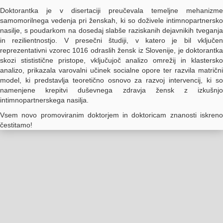
Doktorantka je v disertaciji preučevala temeljne mehanizme
samomorilnega vedenja pri ženskah, ki so doživele intimnopartnersko
nasilje, s poudarkom na dosedaj slabše raziskanih dejavnikih tveganja
in rezilientnostjo. V presečni študiji, v katero je bil vključen
reprezentativni vzorec 1016 odraslih žensk iz Slovenije, je doktorantka
skozi stististične pristope, vključujoč analizo omrežij in klastersko
analizo, prikazala varovalni učinek socialne opore ter razvila matrični
model, ki predstavlja teoretično osnovo za razvoj intervencij, ki so
namenjene krepitvi duševnega zdravja žensk z izkušnjo
intimnopartnerskega nasilja.
Vsem novo promoviranim doktorjem in doktoricam znanosti iskreno
čestitamo!