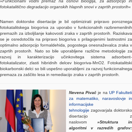
»
Funkcionalni vodni premaz na osnovi biooglja, za adsorpcijo in
fotokatalitično degradacijo organskih hlapnih snovi v zaprtih prostorih
«
Namen doktorske disertacije je bil optimizirati pripravo poroznega
fotokatalitskega biogoriva za uporabo v funkcionalnih razbremenilnih
premazih za izboljšanje kakovosti zraka v zaprtih prostorih. Raziskava
se je osredotočila na pripravo biogoriva s prilagojenimi lastnostmi za
optimalno adsorpcijo formaldehida, pogostega onesnaževalca zraka v
zaprtih prostorih. Nato so bile uporabljene različne metodologije za
razvoj in karakterizacijo učinkovitega sistema adsorbent-
fotokatalizator, zlasti hibridnih delcev biogoriva-MnO2. Fotokatalitski
biokarbonski delci so bili uspešno uporabljeni za razvoj funkcionalnega
premaza za zaščito lesa in remediacijo zraka v zaprtih prostorih.
Nevena Pivač
je na
UP Fakultet
za matematiko, naravoslovje in
informacijske
tehnologije
zagovarjala doktorsko
disertacijo z
naslovom
»Struktura in
algoritmi v razredih grafov: