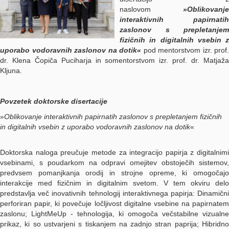
naslovom
»Oblikovanje
interaktivnih papirnatih
zaslonov s prepletanjem
fizičnih in digitalnih vsebin z
uporabo vodoravnih zaslonov na dotik«
pod mentorstvom izr. prof.
dr. Klena Čopiča Puciharja in somentorstvom izr. prof. dr. Matjaža
Kljuna.
Povzetek doktorske disertacije
»
Oblikovanje interaktivnih papirnatih zaslonov s prepletanjem fizičnih
in digitalnih vsebin z uporabo vodoravnih zaslonov na dotik
«
Doktorska naloga preučuje metode za integracijo papirja z digitalnimi
vsebinami, s poudarkom na odpravi omejitev obstoječih sistemov,
predvsem pomanjkanja orodij in strojne opreme, ki omogočajo
interakcije med fizičnim in digitalnim svetom. V tem okviru delo
predstavlja več inovativnih tehnologij interaktivnega papirja: Dinamični
perforiran papir, ki povečuje ločljivost digitalne vsebine na papirnatem
zaslonu; LightMeUp - tehnologija, ki omogoča večstabilne vizualne
prikaz, ki so ustvarjeni s tiskanjem na zadnjo stran paprija; Hibridno