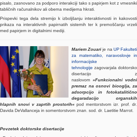
pisalo, zasnovano za podporo interakciji tako s papirjem kot z vmesniki
tabličnih računalnikov ali obema medijema hkrati.
Prispevki tega dela stremijo k izboljšanju interaktivnosti in kakovosti
prikaza na interaktivnih papirnatih sistemih ter k premoščanju vrzeli
med papirjem in digitalnimi mediji.
Mariem Zouari
je na
UP Fakultet
za matematiko, naravoslovje in
informacijske
tehnologije
zagovarjala doktorsko
disertacijo z
naslovom
»Funkcionalni vodni
premaz na osnovi biooglja, za
adsorpcijo in fotokatalitično
degaradacijo organskih
hlapnih snovi v zaprtih prostorih«
pod mentorstvom izr. prof. dr
Davida DeVallanceja in somentorstvom znan. sod. dr. Laetitie Marrot.
Povzetek doktorske disertacije