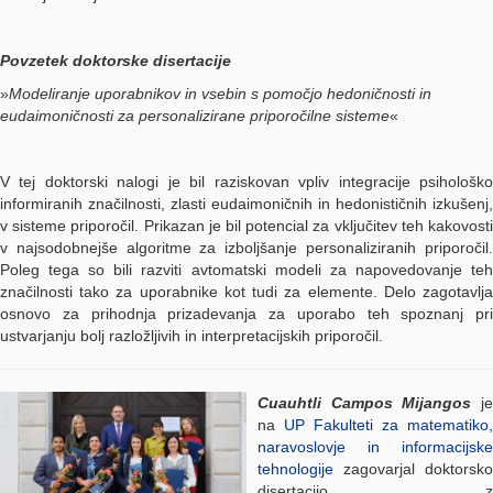
Povzetek doktorske disertacije
»
Modeliranje uporabnikov in vsebin s pomočjo hedoničnosti in
eudaimoničnosti za personalizirane priporočilne sisteme
«
V tej doktorski nalogi je bil raziskovan vpliv integracije psihološko
informiranih značilnosti, zlasti eudaimoničnih in hedonističnih izkušenj,
v sisteme priporočil. Prikazan je bil potencial za vključitev teh kakovosti
v najsodobnejše algoritme za izboljšanje personaliziranih priporočil.
Poleg tega so bili razviti avtomatski modeli za napovedovanje teh
značilnosti tako za uporabnike kot tudi za elemente. Delo zagotavlja
osnovo za prihodnja prizadevanja za uporabo teh spoznanj pri
ustvarjanju bolj razložljivih in interpretacijskih priporočil.
Cuauhtli Campos Mijangos
j
na
UP Fakulteti za matematiko,
naravoslovje in informacijske
tehnologije
zagovarjal doktorsko
disertacijo z