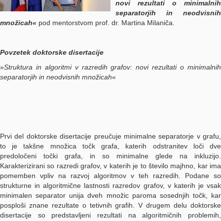
novi rezultati o minimalnih
separatorjih in neodvisnih
množicah«
pod mentorstvom prof. dr. Martina Milaniča.
Povzetek doktorske disertacije
»
Struktura in algoritmi v razredih grafov: novi rezultati o minimalnih
separatorjih in neodvisnih množicah
«
Prvi del doktorske disertacije preučuje minimalne separatorje v grafu,
to je takšne množica točk grafa, katerih odstranitev loči dve
predoločeni točki grafa, in so minimalne glede na inkluzijo.
Karakterizirani so razredi grafov, v katerih je to število majhno, kar ima
pomemben vpliv na razvoj algoritmov v teh razredih. Podane so
strukturne in algoritmične lastnosti razredov grafov, v katerih je vsak
minimalen separator unija dveh množic paroma sosednjih točk, kar
posploši znane rezultate o tetivnih grafih. V drugem delu doktorske
disertacije so predstavljeni rezultati na algoritmičnih problemih,