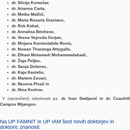
dr. Silvija Komočar,
dr. Arianna Carta,
dr. Metka Malčić,
dr. Maria Rosaria Graziano,
dr. Rok Kobal,
dr. Annalisa Brichese,
dr. Vesna Vojvoda Gorjan,
dr. Mirjana Kontestabile Rovis,
dr. Nuwan Tharanga Attygalle,
dr. Elham Motamedi Mohammadabadi,
dr. Žiga Peljko,
dr. Sanja Dolenec,
dr. Kaja Kastelic,
dr. Mariem Zouari,
dr. Nevena Pivač in
dr. Nina Krohne.
V (opravičeni) odsotnosti pa:
dr. Ivan Smiljanić in dr. Cuauhtli
Campos Mijangos.
Na UP FAMNIT in UP IAM šest novih doktorjev in
doktoric znanosti: