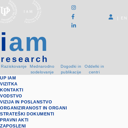
|
EN
i
am
research
Raziskovanje
Mednarodno
Dogodki in
Oddelki in
sodelovanje
publikacije
centri
UP IAM
VIZITKA
KONTAKTI
VODSTVO
VIZIJA IN POSLANSTVO
ORGANIZIRANOST IN ORGANI
STRATEŠKI DOKUMENTI
PRAVNI AKTI
ZAPOSLENI