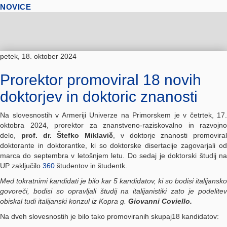
NOVICE
petek, 18. oktober 2024
Prorektor promoviral 18 novih
doktorjev in doktoric znanosti
Na slovesnostih v Armeriji Univerze na Primorskem je v četrtek, 17.
oktobra 2024, prorektor za znanstveno-raziskovalno in razvojno
delo,
prof. dr. Štefko Miklavič
, v doktorje znanosti promoviral
doktorante in doktorantke, ki so doktorske disertacije zagovarjali od
marca do septembra v letošnjem letu. Do sedaj je doktorski študij na
UP zaključilo
360
študentov in študentk.
Med tokratnimi kandidati je bilo kar 5 kandidatov, ki so bodisi italijansko
govoreči, bodisi so opravljali študij na italijanistiki zato je podelitev
obiskal tudi italijanski konzul iz Kopra g.
Giovanni Coviello.
Na dveh slovesnostih je bilo tako promoviranih skupaj18 kandidatov: