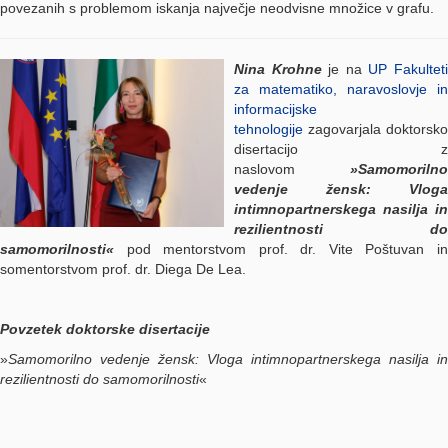
povezanih s problemom iskanja največje neodvisne množice v grafu.
Nina Krohne
je na
UP Fakultet
za matematiko, naravoslovje in
informacijske
tehnologije
zagovarjala doktorsko
disertacijo z
naslovom
»Samomorilno
vedenje žensk: Vloga
intimnopartnerskega nasilja in
rezilientnosti do
samomorilnosti«
pod mentorstvom prof. dr. Vite Poštuvan i
somentorstvom prof. dr. Diega De Lea.
Povzetek doktorske disertacije
»
Samomorilno vedenje žensk: Vloga intimnopartnerskega nasilja in
rezilientnosti do samomorilnosti
«