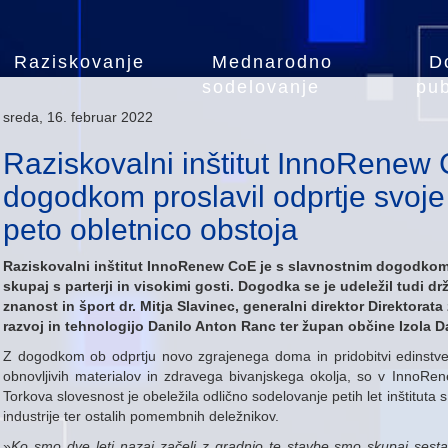
Raziskovanje
Mednarodno
D
sodelovanje
pub
sreda, 16. februar 2022
Raziskovalni inštitut InnoRenew
dogodkom proslavil odprtje svoje 
peto obletnico obstoja
Raziskovalni inštitut InnoRenew CoE je s slavnostnim dogodkom p
skupaj s parterji in visokimi gosti. Dogodka se je udeležil tudi dr
znanost in šport dr. Mitja Slavinec, generalni direktor Direktorat
razvoj in tehnologijo Danilo Anton Ranc ter župan občine Izola D
Z dogodkom ob odprtju novo zgrajenega doma in pridobitvi edinstve
obnovljivih materialov in zdravega bivanjskega okolja, so v InnoRene
Torkova slovesnost je obeležila odlično sodelovanje petih let inštituta s s
industrije ter ostalih pomembnih deležnikov.
»
Ko smo dve leti nazaj začeli z gradnjo te stavbe smo skupaj ses