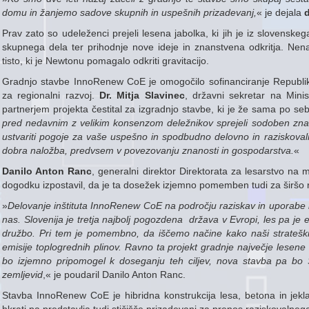
domu in žanjemo sadove skupnih in uspešnih prizadevanj,
« je dejala
d
Prav zato so udeleženci prejeli lesena jabolka, ki jih je iz slovenskeg
skupnega dela ter prihodnje nove ideje in znanstvena odkritja. Nena
tisto, ki je Newtonu pomagalo odkriti gravitacijo.
Gradnjo stavbe InnoRenew CoE je omogočilo sofinanciranje Republik
za regionalni razvoj.
Dr. Mitja Slavinec
, državni sekretar na Mini
partnerjem projekta čestital za izgradnjo stavbe, ki je že sama po seb
pred nedavnim z velikim konsenzom deležnikov sprejeli sodoben zna
ustvariti pogoje za vaše uspešno in spodbudno delovno in raziskovaln
dobra naložba, predvsem v povezovanju znanosti in gospodarstva.
«
Danilo Anton Ranc
, generalni direktor Direktorata za lesarstvo na m
dogodku izpostavil, da je ta dosežek izjemno pomemben tudi za širšo re
»
Delovanje inštituta InnoRenew CoE na področju raziskav in uporabe l
nas. Slovenija je tretja najbolj pogozdena država v Evropi, les pa je
družbo. Pri tem je pomembno, da iščemo načine kako naši strateški s
emisije toplogrednih plinov. Ravno ta projekt gradnje največje lesene 
bo izjemno pripomogel k doseganju teh ciljev, nova stavba pa bo S
zemljevid
,« je poudaril Danilo Anton Ranc.
Stavba InnoRenew CoE je hibridna konstrukcija lesa, betona in jekla 