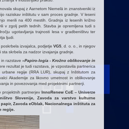
a znanja v industrijsko prakso.
snovala skupaj z Aarnetom Niemelä in znanstveniki iz
cijo raziskav inštitutu v sam proces gradnje. V leseni
jo merili na 400 mestih. Gradnja iz lesenih križno
ili v zgolj petih tednih. Stavba je opremljena tudi s
ročju ugotavljanja trajnosti lesa v gradbeništvu ter
ja ljudi.
 poskrbela izvajalca, podjetje
VG5
, d. o. o., in njegov
ki sta skrbela za nadzor izvajanja gradnje.
 in razstave »
Papiro-logía - Krožno oblikovanje in
ere rezultat je tudi razstava, je vzpostavila partnerica
 urbane regije (RRA LUR), skupaj z Inštitutom za
ovalci Akademije za likovno umetnost in oblikovanje
anja in povezovanja med projektnimi partnerji.
 projektnih partnerjev
InnoRenew CoE – Univerze
ništvo Slovenije, Zavoda za varstvo kulturne
n papir, Zavoda eOblak, Nacionalnega inštituta za
e regije.