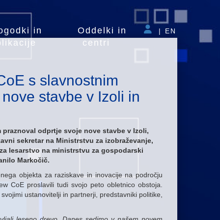
ogodki in
Oddelki in
|
EN
likacije
centri
 CoE s slavnostnim
nove stavbe v Izoli in
raznoval odprtje svoje nove stavbe v Izoli,
žavni sekretar na Ministrstvu za izobraževanje,
a za lesarstvo na ministrstvu za gospodarski
anilo Markočič.
nega objekta za raziskave in inovacije na področju
w CoE proslavili tudi svojo peto obletnico obstoja.
vojimi ustanovitelji in partnerji, predstavniki politike,
tavljali leseno drevo. Danes sedimo v našem novem