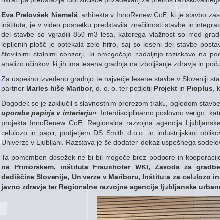
hkrati pa predstavlja tudi stičišče prizadevanj za prenos raziskovalneg
Eva Prelovšek Niemelä
, arhitekta v InnoRenew CoE, ki je stavbo za
inštituta, je v video posnetku predstavila značilnosti stavbe in integra
del stavbe so vgradili 850 m3 lesa, katerega vlažnost so med gradn
lepljenih plošč je potekala zelo hitro, saj so leseni del stavbe postav
številnimi stalnimi senzorji, ki omogočajo nadaljnje raziskave na pod
analizo učinkov, ki jih ima lesena gradnja na izboljšanje zdravja in počut
Za uspešno izvedeno gradnjo te največje lesene stavbe v Sloveniji sta
partner
Marles hiše Maribor
, d. o. o. ter podjetij
Projekt
in
Proplus
, 
Dogodek se je zaključil s slavnostnim prerezom traku, ogledom stavbe
uporaba papirja v interierju
«
. Interdisciplinarno poslovno verigo, kat
projekta InnoRenew CoE, Regionalna razvojna agencija Ljubljanske
celulozo in papir, podjetjem DS Smith d.o.o. in industrijskimi oblik
Univerze v Ljubljani. Razstava je še dodaten dokaz uspešnega sodelov
Ta pomemben dosežek ne bi bil mogoče brez podpore in kooperacije
na Primorskem, inštituta Fraunhofer WKI, Zavoda za gradbe
dediščine Slovenije, Univerze v Mariboru, Inštituta za celulozo i
javno zdravje ter Regionalne razvojne agencije ljubljanske urban