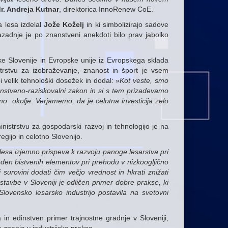
r. Andreja Kutnar
, direktorica InnoRenew CoE.
a lesa izdelal
Jože Koželj
in ki simbolizirajo sadove
zadnje je po znanstveni anekdoti bilo prav jabolko
e Slovenije in Evropske unije iz Evropskega sklada
strstvu za izobraževanje, znanost in šport je vsem
i velik tehnološki dosežek in dodal: »
Kot veste, smo
nstveno-raziskovalni zakon in si s tem prizadevamo
o okolje. Verjamemo, da je celotna investicija zelo
inistrstvu za gospodarski razvoj in tehnologijo je na
gijo in celotno Slovenijo.
esa izjemno prispeva k razvoju panoge lesarstva pri
 eden bistvenih elementov pri prehodu v nizkoogljično
urovini dodati čim večjo vrednost in hkrati znižati
stavbe v Sloveniji je odličen primer dobre prakse, ki
lovensko lesarsko industrijo postavila na svetovni
in edinstven primer trajnostne gradnje v Sloveniji,