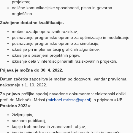
projektov;
odlične komunikacijske sposobnosti, pisna in govorna
angleščina.
Zaželjene dodatne kvalifikacije:
močno ozadje operativnih raziskav,
poznavanje programske opreme za optimizacijo in modeliranje,
poznavanje programske opreme za simulacijo,
izkušnje pri implementaciji grafičnih algoritmov,
izkušnje s pisanjem projektnih prijav,
izkušnje dela v interdisciplinarnih raziskovalnih projektih.
Prijava je možna do 30. 4. 2022.
Datum začetka zaposlitve je možen po dogovoru, vendar praviloma
najkasneje s 1. 10. 2022.
Za
prijavo
pošljite spodaj navedene dokumente v elektronski obliki
prof. dr. Michaëlu Mrissi (
michael.mrissa@upr.si
) s pripisom
»UP
Postdoc 2022«
:
življenjepis,
​seznam publikacij,
kopije treh nedavnih znanstvenih objav,
ime in priimek ter e-naslov vsaj treh oseb, ki jih je mogoče