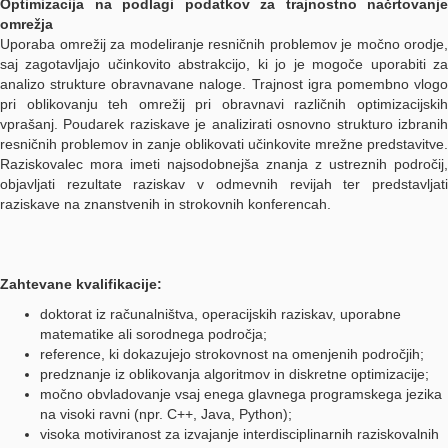
Optimizacija na podlagi podatkov za trajnostno načrtovanje
omrežja
Uporaba omrežij za modeliranje resničnih problemov je močno orodje,
saj zagotavljajo učinkovito abstrakcijo, ki jo je mogoče uporabiti za
analizo strukture obravnavane naloge. Trajnost igra pomembno vlogo
pri oblikovanju teh omrežij pri obravnavi različnih optimizacijskih
vprašanj. Poudarek raziskave je analizirati osnovno strukturo izbranih
resničnih problemov in zanje oblikovati učinkovite mrežne predstavitve.
Raziskovalec mora imeti najsodobnejša znanja z ustreznih področij,
objavljati rezultate raziskav v odmevnih revijah ter predstavljati
raziskave na znanstvenih in strokovnih konferencah.
Zahtevane kvalifikacije:
doktorat iz računalništva, operacijskih raziskav, uporabne
matematike ali sorodnega področja;
reference, ki dokazujejo strokovnost na omenjenih področjih;
predznanje iz oblikovanja algoritmov in diskretne optimizacije;
močno obvladovanje vsaj enega glavnega programskega jezika
na visoki ravni (npr. C++, Java, Python);
visoka motiviranost za izvajanje interdisciplinarnih raziskovalnih