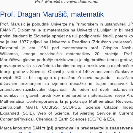
Prof. Marušič s svojimi doktorandi
Prof. Dragan Marušič, matematik
Prof. Marušič je pobudnik Univerze na Primorskem in ustanovitelj UP
FAMNIT. Diplomiral je iz matematike na Univerzi v Ljubljani in bil med
prvimi študenti iz Slovenije sprejet na tuji podiplomski študij, potem ko
se je leta 1977 prijavil na Univerzo v Readingu (Združeno kraljestvo).
Doktoriral je leta 1981 pod mentorstvom prof. Crispina Nash-
Williamsa, enega najvidnejših matematikov 20. stoletja. Prof.
Marušičevo glavno področje raziskovanja je algebraična teorija grafov;
pravzaprav velja za začetnika kontinuiranega raziskovanja algebraične
teorije grafov v Sloveniji. Objavil je več kot 140 znanstvenih člankov v
revijah SCI in bil nagrajen s prestižno Zoisovo nagrado – najvišjim
državnim priznanjem za izjemne dosežke in trajen prispevek k
znanstveno-raziskovalni dejavnosti. Je eden od dveh ustanovnih
urednikov in glavnih urednikov mednarodne matematične revije Ars
Mathematica Contemporanea, ki jo pokrivajo Mathematical Reviews,
Zentralblatt MATH, COBISS, SCOPUS, Science Citation Index
Expanded (SCIE), Web of Science, ISI Alerting Service in Current
Contents/Physical, Chemical & Earth Sciences (CC/PC & ES).
Marca letos smo DAN
π (pi) praznovali s predstavitvijo znanstvene