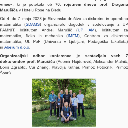
vmes«
, ki je potekala ob
70. rojstnem dnevu prof. Dragan
Marušiča
v Hotelu Rose na Bledu.
Od 4. do 7. maja 2023 je Slovensko društvo za diskretno in uporabno
matematiko (
SDAMS
) organiziralo dogodek v sodelovanju z UP
FAMNIT, Inštitutom Andrej Marušič (
UP IAM
), Inštitutom z
matematiko, fiziko in mehaniko (
IMFM
), Centrom za diskretn
matematiko, UL PeF (Univerza v Ljubljani, Pedagoška fakulteta)
in
Abelium d.o.o
.
Organizacijski odbor konference je sestavljalo vseh 7
doktorandov prof. Marušiča
(Ademir Hujdurović, Aleksander Malnič,
Boris Zgrablić, Cui Zhang, Klavdija Kutnar, Primož Potočnik, Primož
Šparl).