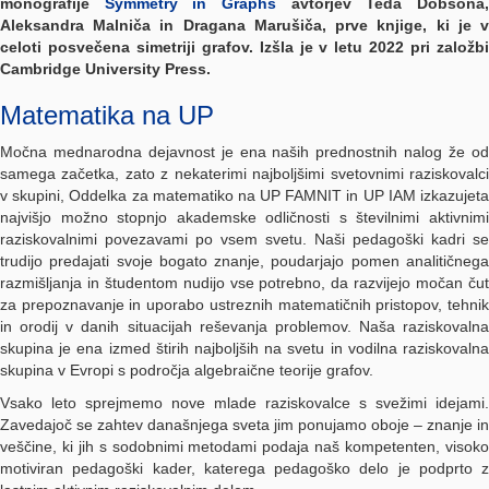
monografije
Symmetry in Graphs
avtorjev Teda Dobsona
Aleksandra Malniča in Dragana Marušiča,
prve knjige, ki je 
celoti posvečena simetriji grafov
. Izšla je v letu 2022 pri založb
Cambridge University Press.
Matematika na UP
Močna mednarodna dejavnost je ena naših prednostnih nalog že od
samega začetka, zato z nekaterimi najboljšimi svetovnimi raziskovalci
v skupini, Oddelka za matematiko na UP FAMNIT in UP IAM izkazujeta
najvišjo možno stopnjo akademske odličnosti s številnimi aktivnimi
raziskovalnimi povezavami po vsem svetu. Naši pedagoški kadri se
trudijo predajati svoje bogato znanje, poudarjajo pomen analitičnega
razmišljanja in študentom nudijo vse potrebno, da razvijejo močan čut
za prepoznavanje in uporabo ustreznih matematičnih pristopov, tehnik
in orodij v danih situacijah reševanja problemov. Naša raziskovalna
skupina je ena izmed štirih najboljših na svetu in vodilna raziskovalna
skupina v Evropi s področja algebraične teorije grafov.
Vsako leto sprejmemo nove mlade raziskovalce s svežimi idejami.
Zavedajoč se zahtev današnjega sveta jim ponujamo oboje – znanje in
veščine, ki jih s sodobnimi metodami podaja naš kompetenten, visoko
motiviran pedagoški kader, katerega pedagoško delo je podprto z