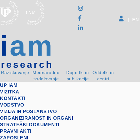
|
EN
i
am
research
Raziskovanje
Mednarodno
Dogodki in
Oddelki in
sodelovanje
publikacije
centri
UP IAM
VIZITKA
KONTAKTI
VODSTVO
VIZIJA IN POSLANSTVO
ORGANIZIRANOST IN ORGANI
STRATEŠKI DOKUMENTI
PRAVNI AKTI
ZAPOSLENI