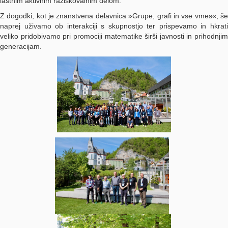
lastnim aktivnim raziskovalnim delom.
Z dogodki, kot je znanstvena delavnica »Grupe, grafi in vse vmes«, še
naprej uživamo ob interakciji s skupnostjo ter prispevamo in hkrati
veliko pridobivamo pri promociji matematike širši javnosti in prihodnjim
generacijam.