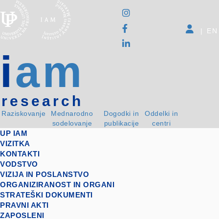
|
EN
i
am
research
Raziskovanje
Mednarodno
Dogodki in
Oddelki in
sodelovanje
publikacije
centri
UP IAM
VIZITKA
KONTAKTI
VODSTVO
VIZIJA IN POSLANSTVO
ORGANIZIRANOST IN ORGANI
STRATEŠKI DOKUMENTI
PRAVNI AKTI
ZAPOSLENI