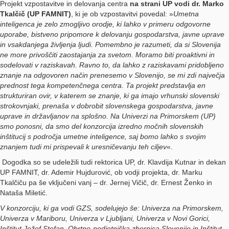
Projekt vzpostavitve in delovanja centra
na strani UP vodi dr. Marko
Tkalčič (UP FAMNIT)
, ki je ob vzpostavitvi povedal: »
Umetna
inteligenca je zelo zmogljivo orodje, ki lahko v primeru odgovorne
uporabe, bistveno pripomore k delovanju gospodarstva, javne uprave
in vsakdanjega življenja ljudi.
Pomembno je razumeti, da si Slovenija
ne more privoščiti zaostajanja za svetom. Moramo biti proaktivni in
sodelovati v raziskavah. Ravno to, da lahko z raziskavami pridobljeno
znanje na odgovoren način prenesemo v Slovenijo, se mi zdi največja
prednost tega kompetenčnega centra. Ta projekt predstavlja en
strukturiran ovir, v katerem se znanje, ki ga imajo vrhunski slovenski
strokovnjaki, prenaša v dobrobit slovenskega gospodarstva, javne
uprave in državljanov na splošno. Na Univerzi na Primorskem (UP)
smo ponosni, da smo del konzorcija izredno močnih slovenskih
inštitucij s področja umetne inteligence, saj bomo lahko s svojim
znanjem tudi mi prispevali k uresničevanju teh ciljev
«.
Dogodka so se udeležili tudi rektorica UP, dr. Klavdija Kutnar in dekan
UP FAMNIT, dr. Ademir Hujdurović, ob vodji projekta, dr. Marku
Tkalčiču pa še vključeni vanj – dr. Jernej Vičič, dr. Ernest Ženko in
Nataša Miletić.
V konzorciju, ki ga vodi GZS, sodelujejo še: Univerza na Primorskem,
Univerza v Mariboru, Univerza v Ljubljani, Univerza v Novi Gorici,
Inštitut Jožef Stefan, Obrtno-podjetniška zbornica Slovenije in Inštitut