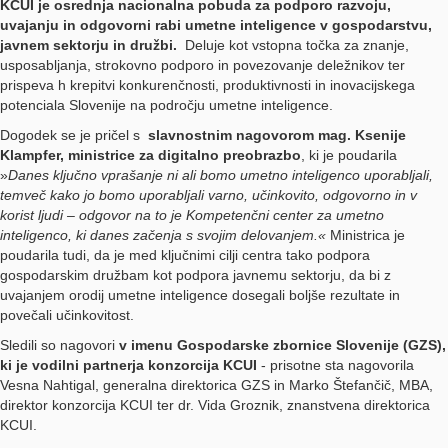
KCUI je osrednja nacionalna pobuda za podporo razvoju,
uvajanju in odgovorni rabi umetne inteligence v gospodarstvu,
javnem sektorju in družbi.
Deluje kot vstopna točka za znanje,
usposabljanja, strokovno podporo in povezovanje deležnikov ter
prispeva h krepitvi konkurenčnosti, produktivnosti in inovacijskega
potenciala Slovenije na področju umetne inteligence.
Dogodek se je pričel s
slavnostnim nagovorom mag. Ksenije
Klampfer, ministrice za digitalno preobrazbo
, ki je poudarila
»
Danes ključno vprašanje ni ali bomo umetno inteligenco uporabljali,
temveč kako jo bomo uporabljali varno, učinkovito, odgovorno in v
korist ljudi – odgovor na to je Kompetenčni center za umetno
inteligenco, ki danes začenja s svojim delovanjem.«
Ministrica je
poudarila tudi, da je med ključnimi cilji centra tako podpora
gospodarskim družbam kot podpora javnemu sektorju, da bi z
uvajanjem orodij umetne inteligence dosegali boljše rezultate in
povečali učinkovitost.
Sledili so nagovori
v imenu Gospodarske zbornice Slovenije (GZS),
ki je vodilni partnerja konzorcija KCUI
- prisotne sta nagovorila
Vesna Nahtigal, generalna direktorica GZS in Marko Štefančič, MBA,
direktor konzorcija KCUI ter dr. Vida Groznik, znanstvena direktorica
KCUI.