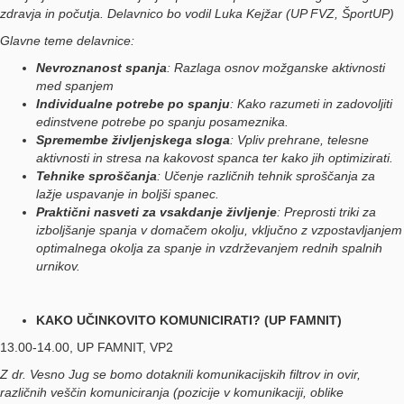
zdravja in počutja. Delavnico bo vodil Luka Kejžar (UP FVZ, ŠportUP)
Glavne teme delavnice:
Nevroznanost spanja
: Razlaga osnov možganske aktivnosti
med spanjem
Individualne potrebe po spanju
: Kako razumeti in zadovoljiti
edinstvene potrebe po spanju posameznika.
Spremembe življenjskega sloga
: Vpliv prehrane, telesne
aktivnosti in stresa na kakovost spanca ter kako jih optimizirati.
Tehnike sproščanja
: Učenje različnih tehnik sproščanja za
lažje uspavanje in boljši spanec.
Praktični nasveti za vsakdanje življenje
: Preprosti triki za
izboljšanje spanja v domačem okolju, vključno z vzpostavljanjem
optimalnega okolja za spanje in vzdrževanjem rednih spalnih
urnikov.
KAKO UČINKOVITO KOMUNICIRATI? (UP FAMNIT)
13.00-14.00, UP FAMNIT, VP2
Z dr. Vesno Jug se bomo dotaknili komunikacijskih filtrov in ovir,
različnih veščin komuniciranja (pozicije v komunikaciji, oblike