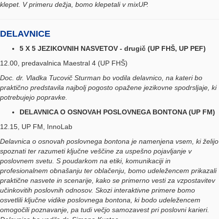
klepet. V primeru dežja, bomo klepetali v mixUP.
DELAVNICE
5 X 5 JEZIKOVNIH NASVETOV - drugič (UP FHŠ, UP PEF)
12.00, predavalnica Maestral 4 (UP FHŠ)
Doc. dr. Vladka Tucovič Sturman bo vodila delavnico, na kateri bo
praktično predstavila najbolj pogosto opažene jezikovne spodrsljaje, ki
potrebujejo popravke.
DELAVNICA O OSNOVAH POSLOVNEGA BONTONA (UP FM)
12.15, UP FM, InnoLab
Delavnica o osnovah poslovnega bontona je namenjena vsem, ki želijo
spoznati ter razumeti ključne veščine za uspešno pojavljanje v
poslovnem svetu. S poudarkom na etiki, komunikaciji in
profesionalnem obnašanju ter oblačenju, bomo udeležencem prikazali
praktične nasvete in scenarije, kako se primerno vesti za vzpostavitev
učinkovitih poslovnih odnosov. Skozi interaktivne primere bomo
osvetlili ključne vidike poslovnega bontona, ki bodo udeležencem
omogočili poznavanje, pa tudi večjo samozavest pri poslovni karieri.