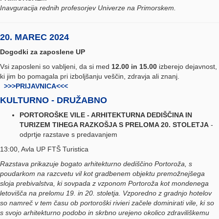
Inavguracija rednih profesorjev Univerze na Primorskem.
20. MAREC 2024
Dogodki za zaposlene UP
Vsi zaposleni so vabljeni, da si med
12.00 in 15.00
izberejo dejavnost,
ki jim bo pomagala pri izboljšanju veščin, zdravja ali znanj.
>>>PRIJAVNICA<<<
KULTURNO - DRUŽABNO
P
ORTOROŠKE VILE - ARHITEKTURNA DEDIŠČINA IN
TURIZEM TIHEGA RAZKOŠJA S PRELOMA 20. STOLETJA
-
odprtje razstave s predavanjem
13:00, Avla UP FTŠ Turistica
Razstava prikazuje bogato arhitekturno dediščino Portoroža, s
poudarkom na razcvetu vil kot gradbenem objektu premožnejšega
sloja prebivalstva, ki sovpada z vzponom Portoroža kot mondenega
letovišča na prelomu 19. in 20. stoletja. Vzporedno z gradnjo hotelov
so namreč v tem času ob portoroški rivieri začele dominirati vile, ki so
s svojo arhitekturno podobo in skrbno urejeno okolico zdraviliškemu