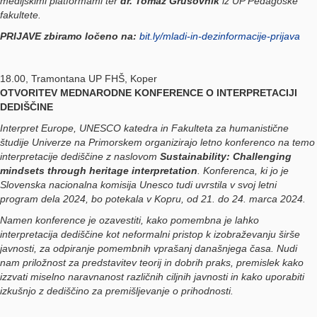
medijskimi platformami ter
dr. Tomaž Grušovnik
iz UP Pedagoške
fakultete.
PRIJAVE zbiramo ločeno na:
bit.ly/mladi-in-dezinformacije-prijava
18.00, Tramontana UP FHŠ, Koper
OTVORITEV MEDNARODNE KONFERENCE O INTERPRETACIJI
DEDIŠČINE
Interpret Europe, UNESCO katedra in Fakulteta za humanistične
študije Univerze na Primorskem organizirajo letno konferenco na temo
interpretacije dediščine z naslovom
Sustainability: Challenging
mindsets through heritage interpretation
. Konferenca, ki jo je
Slovenska nacionalna komisija Unesco tudi uvrstila v svoj letni
program dela 2024, bo potekala v Kopru, od 21. do 24. marca 2024.
Namen konference je ozavestiti, kako pomembna je lahko
interpretacija dediščine kot neformalni pristop k izobraževanju širše
javnosti, za odpiranje pomembnih vprašanj današnjega časa. Nudi
nam priložnost za predstavitev teorij in dobrih praks, premislek kako
izzvati miselno naravnanost različnih ciljnih javnosti in kako uporabiti
izkušnjo z dediščino za premišljevanje o prihodnosti.