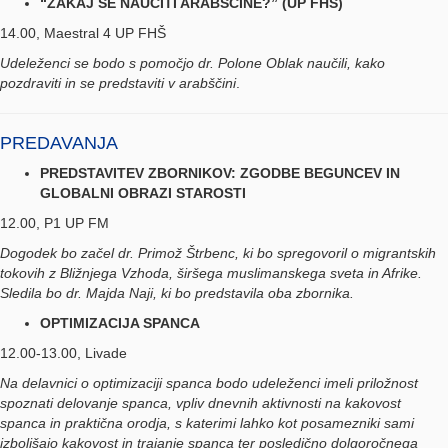
“ZAKAJ SE NAUČITI ARABŠČINE?” (UP FHŠ)
14.00, Maestral 4 UP FHŠ
Udeleženci se bodo s pomočjo dr. Polone Oblak naučili, kako
pozdraviti in se predstaviti v arabščini
.
PREDAVANJA
PREDSTAVITEV ZBORNIKOV: ZGODBE BEGUNCEV IN
GLOBALNI OBRAZI STAROSTI
12.00, P1 UP FM
Dogodek bo začel dr. Primož Štrbenc, ki bo spregovoril o migrantskih
tokovih z Bližnjega Vzhoda, širšega muslimanskega sveta in Afrike.
Sledila bo dr. Majda Naji, ki bo predstavila oba zbornika.
OPTIMIZACIJA SPANCA
12.00-13.00, Livade
Na delavnici o optimizaciji spanca bodo udeleženci imeli priložnost
spoznati delovanje spanca, vpliv dnevnih aktivnosti na kakovost
spanca in praktična orodja, s katerimi lahko kot posamezniki sami
izboljšajo kakovost in trajanje spanca ter posledično dolgoročnega