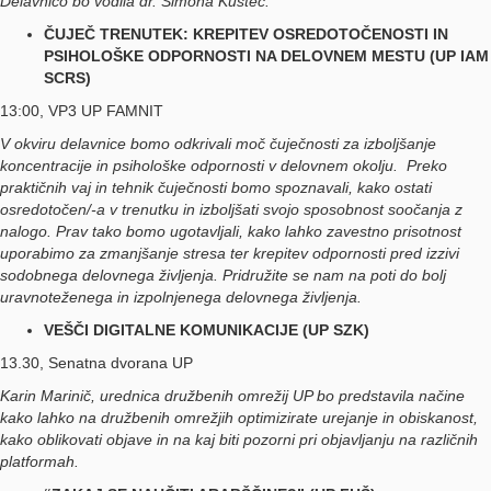
Delavnico bo vodila dr. Simona Kustec.
ČUJEČ TRENUTEK: KREPITEV OSREDOTOČENOSTI IN
PSIHOLOŠKE ODPORNOSTI NA DELOVNEM MESTU (UP IAM
SCRS)
13:00, VP3 UP FAMNIT
V okviru delavnice bomo odkrivali moč čuječnosti za izboljšanje
koncentracije in psihološke odpornosti v delovnem okolju. Preko
praktičnih vaj in tehnik čuječnosti bomo spoznavali, kako ostati
osredotočen/-a v trenutku in izboljšati svojo sposobnost soočanja z
nalogo. Prav tako bomo ugotavljali, kako lahko zavestno prisotnost
uporabimo za zmanjšanje stresa ter krepitev odpornosti pred izzivi
sodobnega delovnega življenja. Pridružite se nam na poti do bolj
uravnoteženega in izpolnjenega delovnega življenja.
VEŠČI DIGITALNE KOMUNIKACIJE (UP SZK)
13.30, Senatna dvorana UP
Karin Marinič, urednica družbenih omrežij UP bo predstavila načine
kako lahko na družbenih omrežjih optimizirate urejanje in obiskanost,
kako oblikovati objave in na kaj biti pozorni pri objavljanju na različnih
platformah.