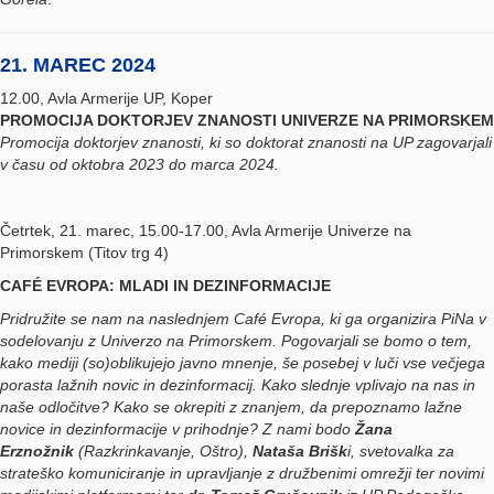
21. MAREC 2024
12.00, Avla Armerije UP, Koper
PROMOCIJA DOKTORJEV ZNANOSTI UNIVERZE NA PRIMORSKEM
Promocija doktorjev znanosti, ki so doktorat znanosti na UP zagovarjali
v času od oktobra 2023 do marca 2024.
Četrtek, 21. marec, 15.00-17.00, Avla Armerije Univerze na
Primorskem (Titov trg 4)
CAFÉ EVROPA: MLADI IN DEZINFORMACIJE
Pridružite se nam na naslednjem Café Evropa, ki ga organizira PiNa v
sodelovanju z Univerzo na Primorskem. Pogovarjali se bomo o tem,
kako mediji (so)oblikujejo javno mnenje, še posebej v luči vse večjega
porasta lažnih novic in dezinformacij. Kako slednje vplivajo na nas in
naše odločitve? Kako se okrepiti z znanjem, da prepoznamo lažne
novice in dezinformacije v prihodnje? Z nami bodo
Žana
Erznožnik
(Razkrinkavanje, Oštro),
Nataša Brišk
i, svetovalka za
strateško komuniciranje in upravljanje z družbenimi omrežji ter novimi