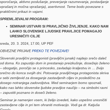
sporočanja, aktivno poslušanje, preverjanje razumevanja, postavljanje
vprašanj in močna vprašanja), asertivnost. Teme bodo povezane s
praktičnimi prikazi in vajami.
SPREMLJEVALNI PROGRAM:
SEMINAR USTVARI SI PRAVLJIČNO ŽIVLJENJE. KAKO NAM
LAHKO SLOVENSKE LJUDSKE PRAVLJICE POMAGAJO
URESNIČITI CILJE
sreda, 20. 3. 2024, 17.00, UP PEF
OBVEZNE PRIJAVE
PREKO TE POVEZAVE!
Slovenski pravljični protagonisti (pravljični junaki) najdejo srečo daleč
od doma. Ko zapustijo dom in prestanejo preizkušnje, dosežejo želeno
– obogatijo, poročijo se s princesko, zavladajo kraljestvu in … živijo
srečno do konca svojih dni.
Potovanje pravljičnega protagonista skriva
v sebi zemljevid za doseganje zastavljenih ciljev in posledično za
dosego notranjega zadovoljstva. Med seminarjem bomo spoznali,
kako nas lahko slovenske ljudske pravljice naučijo – na simbolni ravni
– zapustiti poznano in doseči želeno.
Seminar je namenjen vsem, ki želijo izvedeti, kako uspešno uresničiti
zastavljene cilje in pri tem ohraniti motivacijo.
Vodi ga dr. Katjuša
Gorela
.