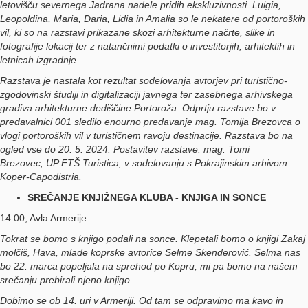
letovišču severnega Jadrana nadele pridih ekskluzivnosti. Luigia,
Leopoldina, Maria, Daria, Lidia in Amalia so le nekatere od portoroških
vil, ki so na razstavi prikazane skozi arhitekturne načrte, slike in
fotografije lokacij ter z natančnimi podatki o investitorjih, arhitektih in
letnicah izgradnje.
Razstava je nastala kot rezultat sodelovanja avtorjev pri turistično-
zgodovinski študiji in digitalizaciji javnega ter zasebnega arhivskega
gradiva arhitekturne dediščine Portoroža. Odprtju razstave bo v
predavalnici 001 sledilo enourno predavanje mag. Tomija Brezovca o
vlogi portoroških vil v turističnem ravoju destinacije. Razstava bo na
ogled vse do 20. 5. 2024. Postavitev razstave: mag. Tomi
Brezovec, UP FTŠ Turistica, v sodelovanju s Pokrajinskim arhivom
Koper-Capodistria.
SREČANJE KNJIŽNEGA KLUBA - KNJIGA IN SONCE
14.00, Avla Armerije
Tokrat se bomo s knjigo podali na sonce. Klepetali bomo o knjigi Zakaj
molčiš, Hava, mlade koprske avtorice Selme Skenderović. Selma nas
bo 22. marca popeljala na sprehod po Kopru, mi pa bomo na našem
srečanju prebirali njeno knjigo.
Dobimo se ob 14. uri v Armeriji. Od tam se odpravimo ma kavo in