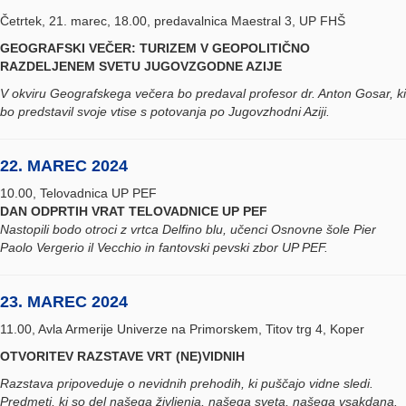
Četrtek, 21. marec, 18.00, predavalnica Maestral 3, UP FHŠ
GEOGRAFSKI VEČER: TURIZEM V GEOPOLITIČNO
RAZDELJENEM SVETU JUGOVZGODNE AZIJE
V okviru Geografskega večera bo predaval profesor dr. Anton Gosar, ki
bo predstavil svoje vtise s potovanja po Jugovzhodni Aziji.
22. MAREC 2024
10.00, Telovadnica UP PEF
DAN ODPRTIH VRAT TELOVADNICE UP PEF
Nastopili bodo otroci z vrtca Delfino blu, učenci Osnovne šole Pier
Paolo Vergerio il Vecchio in fantovski pevski zbor UP PEF.
23. MAREC 2024
11.00, Avla Armerije Univerze na Primorskem, Titov trg 4, Koper
OTVORITEV RAZSTAVE VRT (NE)VIDNIH
Razstava pripoveduje o nevidnih prehodih, ki puščajo vidne sledi.
Predmeti, ki so del našega življenja, našega sveta, našega vsakdana.