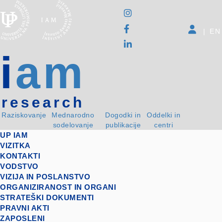
|
EN
i
am
research
Raziskovanje
Mednarodno
Dogodki in
Oddelki in
sodelovanje
publikacije
centri
UP IAM
VIZITKA
KONTAKTI
VODSTVO
VIZIJA IN POSLANSTVO
ORGANIZIRANOST IN ORGANI
STRATEŠKI DOKUMENTI
PRAVNI AKTI
ZAPOSLENI