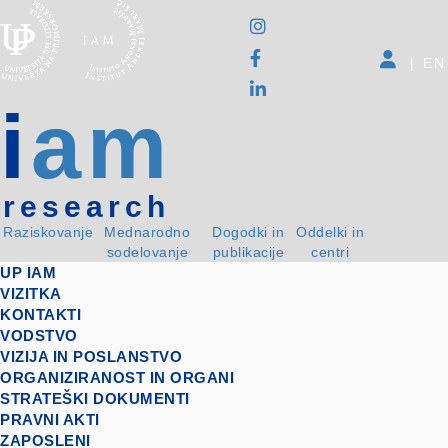
|
EN
i
am
research
Raziskovanje
Mednarodno
Dogodki in
Oddelki in
sodelovanje
publikacije
centri
UP IAM
VIZITKA
KONTAKTI
VODSTVO
VIZIJA IN POSLANSTVO
ORGANIZIRANOST IN ORGANI
STRATEŠKI DOKUMENTI
PRAVNI AKTI
ZAPOSLENI