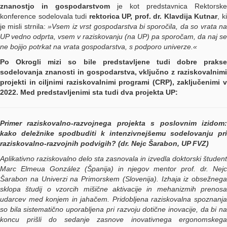
znanostjo in gospodarstvom
je kot predstavnica Rektorske
konference sodelovala tudi
rektorica UP, prof. dr. Klavdija Kutnar
, k
je misli strnila:
»Vsem iz vrst gospodarstva bi sporočila, da so vrata na
UP vedno odprta, vsem v raziskovanju (na UP) pa sporočam, da naj se
ne bojijo potrkat na vrata gospodarstva, s podporo univerze.«
Po Okrogli mizi so bile predstavljene tudi dobre prakse
sodelovanja
znanosti in gospodarstva, vključno z raziskovalnimi
projekti in ciljnimi raziskovalnimi programi (CRP), zaključenimi v
2022. Med predstavljenimi sta tudi dva projekta UP:
Primer raziskovalno-razvojnega projekta s poslovnim izidom:
kako deležnike spodbuditi k intenzivnejšemu sodelovanju pri
raziskovalno-razvojnih podvigih? (dr. Nejc Šarabon, UP FVZ)
Aplikativno raziskovalno delo sta zasnovala in izvedla doktorski študent
Marc Elmeua González (Španija) in njegov mentor prof. dr. Nejc
Šarabon na Univerzi na Primorskem (Slovenija). Izhaja iz obsežnega
sklopa študij o vzorcih mišične aktivacije in mehanizmih prenosa
udarcev med konjem in jahačem. Pridobljena raziskovalna spoznanja
so bila sistematično uporabljena pri razvoju dotične inovacije, da bi na
koncu prišli do sedanje zasnove inovativnega ergonomskega