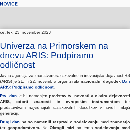
NOVICE
četrtek, 23. november 2023
Univerza na Primorskem na
dnevu ARIS: Podpiramo
odličnost
Javna agencija za znanstvenoraziskovalno in inovacijsko dejavnost RS
(ARIS) je 21. in 22. novembra organizirala
nacionalni dogodek
Da
ARIS: Podpiramo odličnost
.
Prvi dan
je bil namenjen
predstavitvi novosti v okviru dejavnost
ARIS, odprti znanosti in evropskim instrumentom
te
predstavitvam najvidnejših raziskovalnih dosežkov v navdih mlajši
generaciji.
Drugi dan
pa so namenili razpravi o sodelovanju med znanostj
ter gospodarstvom.
Na
Okrogli mizi
na temo
sodelovanja med