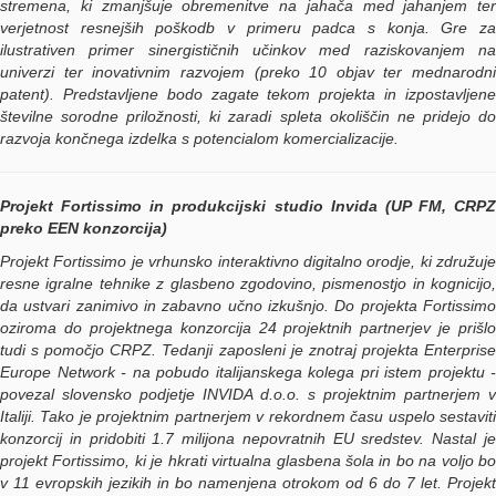
stremena, ki zmanjšuje obremenitve na jahača med jahanjem ter
verjetnost resnejših poškodb v primeru padca s konja. Gre za
ilustrativen primer sinergističnih učinkov med raziskovanjem na
univerzi ter inovativnim razvojem (preko 10 objav ter mednarodni
patent). Predstavljene bodo zagate tekom projekta in izpostavljene
številne sorodne priložnosti, ki zaradi spleta okoliščin ne pridejo do
razvoja končnega izdelka s potencialom komercializacije.
Projekt Fortissimo in produkcijski studio Invida (UP FM, CRPZ
preko EEN konzorcija)
Projekt Fortissimo je vrhunsko interaktivno digitalno orodje, ki združuje
resne igralne tehnike z glasbeno zgodovino, pismenostjo in kognicijo,
da ustvari zanimivo in zabavno učno izkušnjo. Do projekta Fortissimo
oziroma do projektnega konzorcija 24 projektnih partnerjev je prišlo
tudi s pomočjo CRPZ. Tedanji zaposleni je znotraj projekta Enterprise
Europe Network - na pobudo italijanskega kolega pri istem projektu -
povezal slovensko podjetje INVIDA d.o.o. s projektnim partnerjem v
Italiji. Tako je projektnim partnerjem v rekordnem času uspelo sestaviti
konzorcij in pridobiti 1.7 milijona nepovratnih EU sredstev. Nastal je
projekt Fortissimo, ki je hkrati virtualna glasbena šola in bo na voljo bo
v 11 evropskih jezikih in bo namenjena otrokom od 6 do 7 let. Projekt