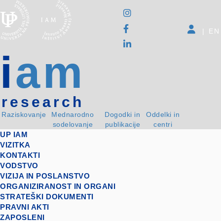
|
EN
i
am
research
Raziskovanje
Mednarodno
Dogodki in
Oddelki in
sodelovanje
publikacije
centri
UP IAM
VIZITKA
KONTAKTI
VODSTVO
VIZIJA IN POSLANSTVO
ORGANIZIRANOST IN ORGANI
STRATEŠKI DOKUMENTI
PRAVNI AKTI
ZAPOSLENI