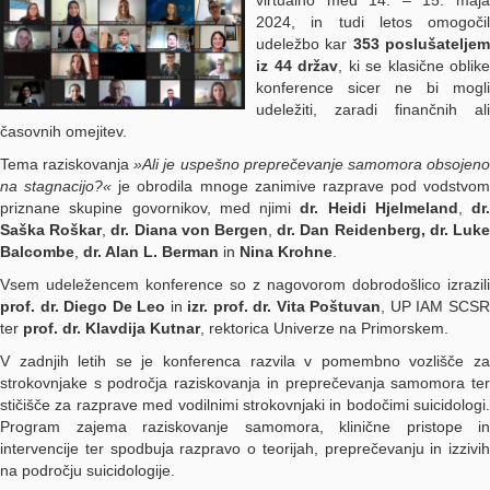
virtualno med 14. – 15. maja
2024, in tudi letos omogočil
udeležbo kar
353 poslušatelje
iz 44 držav
, ki se klasične oblike
konference sicer ne bi mogli
udeležiti, zaradi finančnih ali
časovnih omejitev.
Tema raziskovanja
»Ali je uspešno preprečevanje samomora obsojen
na stagnacijo?«
je obrodila mnoge zanimive razprave pod vodstvom
priznane skupine govornikov, med njimi
dr. Heidi Hjelmeland
,
dr.
Saška Roškar
,
dr. Diana von Bergen
,
dr. Dan Reidenberg,
dr. Luk
Balcombe
,
dr. Alan L. Berman
in
Nina Krohne
.
Vsem udeležencem konference so z nagovorom dobrodošlico izrazili
prof. dr. Diego De Leo
in
izr. prof. dr. Vita Poštuvan
, UP IAM SCS
ter
prof. dr. Klavdija Kutnar
, rektorica Univerze na Primorskem.
V zadnjih letih se je konferenca razvila v pomembno vozlišče za
strokovnjake s področja raziskovanja in preprečevanja samomora ter
stičišče za razprave med vodilnimi strokovnjaki in bodočimi suicidologi.
Program zajema raziskovanje samomora, klinične pristope in
intervencije ter spodbuja razpravo o teorijah, preprečevanju in izzivih
na področju suicidologije.