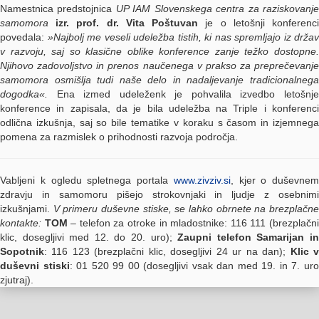
Namestnica predstojnica
UP IAM
Slovenskega centra za raziskovanj
samomora
izr. prof. dr. Vita Poštuvan
je o letošnji konferenc
povedala:
»Najbolj me veseli udeležba tistih, ki nas spremljajo iz držav
v razvoju, saj so klasične oblike konference zanje težko dostopne.
Njihovo zadovoljstvo in prenos naučenega v prakso za preprečevanje
samomora osmišlja tudi naše delo in nadaljevanje tradicionalnega
dogodka«.
Ena izmed udeleženk je pohvalila izvedbo letošnje
konference in zapisala, da je bila udeležba na Triple i konferenci
odlična izkušnja, saj so bile tematike v koraku s časom in izjemnega
pomena za razmislek o prihodnosti razvoja področja.
Vabljeni k ogledu spletnega portala
www.zivziv.si
, kjer o duševnem
zdravju in samomoru pišejo strokovnjaki in ljudje z osebnimi
izkušnjami.
V primeru duševne stiske, se lahko obrnete na brezplačn
kontakte:
TOM
– telefon za otroke in mladostnike: 116 111 (brezplačn
klic, dosegljivi med 12. do 20. uro);
Zaupni telefon Samarijan i
Sopotnik
: 116 123 (brezplačni klic, dosegljivi 24 ur na dan);
Klic 
duševni stiski
: 01 520 99 00 (dosegljivi vsak dan med 19. in 7. ur
zjutraj).