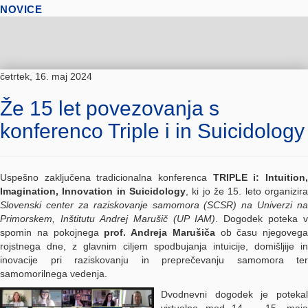
NOVICE
četrtek, 16. maj 2024
Že 15 let povezovanja s
konferenco Triple i in Suicidology
Uspešno zaključena tradicionalna konferenca
TRIPLE i: Intuition
Imagination, Innovation in Suicidology
, ki jo že 15. leto organizira
Slovenski center za raziskovanje samomora (SCSR) na Univerzi na
Primorskem, Inštitutu Andrej Marušič (UP IAM)
. Dogodek poteka v
spomin na pokojnega
prof. Andreja Marušiča
ob času njegovega
rojstnega dne, z glavnim ciljem spodbujanja intuicije, domišljije in
inovacije pri raziskovanju in preprečevanju samomora ter
samomorilnega vedenja.
Dvodnevni dogodek je potekal