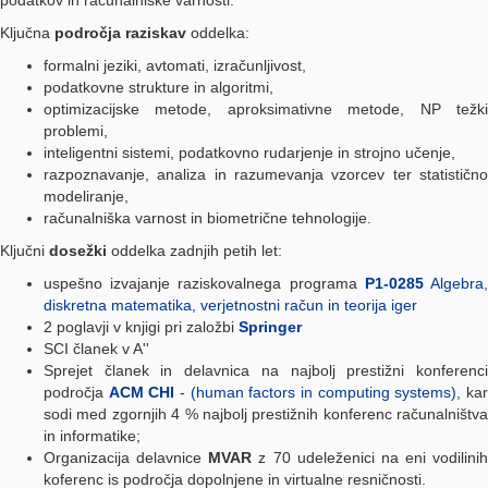
podatkov in računalniške varnosti.
Ključna
področja raziskav
oddelka:
formalni jeziki, avtomati, izračunljivost,
podatkovne strukture in algoritmi,
optimizacijske metode, aproksimativne metode, NP težki
problemi,
inteligentni sistemi, podatkovno rudarjenje in strojno učenje,
razpoznavanje, analiza in razumevanja vzorcev ter statistično
modeliranje,
računalniška varnost in biometrične tehnologije.
Ključni
dosežki
oddelka zadnjih petih let:
uspešno izvajanje raziskovalnega programa
P1-0285
Algebra
diskretna matematika, verjetnostni račun in teorija iger
2 poglavji v knjigi pri založbi
Springer
SCI članek v A''
Sprejet članek in delavnica na najbolj prestižni konferenci
področja
ACM CHI
- (human factors in computing systems)
, ka
sodi med zgornjih 4 % najbolj prestižnih konferenc računalništva
in informatike;
Organizacija delavnice
MVAR
z 70 udelež
e
nici na eni vodilinih
koferenc is področja dopolnjene in virtualne resni
č
nosti.