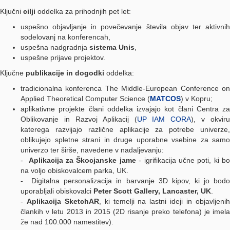
Ključni
cilji
oddelka za prihodnjih pet let:
uspešno
objavljanje in povečevanje števila objav ter aktivni
sodelovanj na konferencah
,
uspešna nadgradnja
sistema Unis
,
uspešne prijave projektov.
Ključne
publikacije in dogodki
oddelka:
tradicionalna konferenca The Middle-European Conference on
Applied Theoretical Computer Science (
MATCOS
)
v Kopru;
aplikativne projekte člani oddelka izvajajo kot člani Centra za
Oblikovanje in Razvoj Aplikacij (
UP IAM CORA
), v okviru
katerega razvijajo različne aplikacije za potrebe univerze,
oblikujejo spletne strani in druge uporabne vsebine za samo
univerzo ter širše
, navedene v nadaljevanju:
-
Aplikacija za Škocjanske jame
- igrifikacija učne poti, ki b
na voljo obiskovalcem parka
, UK.
-
Digitalna personalizacija in barvanje 3D kipov, ki jo bod
uporabljali obiskovalci
Peter Scott Gallery, Lancaster, UK
.
-
A
plikacija SketchAR
, ki temelji na lastni ideji in objavljeni
člankih v letu 2013 in 2015 (2D risanje preko telefona) je imela
že nad 100.000 namestitev
)
.