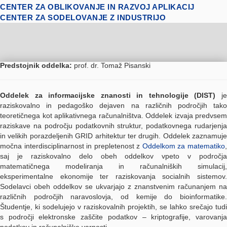
CENTER ZA OBLIKOVANJE IN RAZVOJ APLIKACIJ
CENTER ZA SODELOVANJE Z INDUSTRIJO
Predstojnik oddelka:
prof. dr. Tomaž Pisanski
Oddelek za informacijske znanosti in tehnologije (DIST)
j
raziskovalno in pedagoško dejaven na različnih področjih tako
teoretičnega kot aplikativnega računalništva. Oddelek izvaja predvsem
raziskave na področju podatkovnih struktur, podatkovnega rudarjenja
in velikih porazdeljenih GRID arhitektur ter drugih. Oddelek zaznamuje
močna interdisciplinarnost in prepletenost z
Oddelkom za matematiko
saj je raziskovalno delo obeh oddelkov vpeto v področja
matematičnega modeliranja in računalniških simulacij,
eksperimentalne ekonomije ter raziskovanja socialnih sistemov.
Sodelavci obeh oddelkov se ukvarjajo z znanstvenim računanjem na
različnih področjih naravoslovja, od kemije do bioinformatike.
Študentje, ki sodelujejo v raziskovalnih projektih, se lahko srečajo tudi
s področji elektronske zaščite podatkov – kriptografije, varovanja