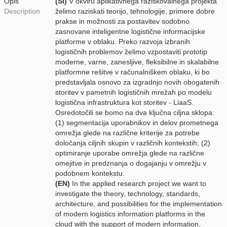
Opis
(SI)
V okviru aplikativnega raziskovalnega projekta
Description
želimo raziskati teorijo, tehnologije, primere dobre
prakse in možnosti za postavitev sodobno
zasnovane inteligentne logistične informacijske
platforme v oblaku. Preko razvoja izbranih
logističnih problemov želimo vzpostaviti prototip
moderne, varne, zanesljive, fleksibilne in skalabilne
platformne rešitve v računalniškem oblaku, ki bo
predstavljala osnovo za izgradnjo novih obogatenih
storitev v pametnih logističnih mrežah po modelu
logistična infrastruktura kot storitev - LiaaS.
Osredotočili se bomo na dva ključna ciljna sklopa:
(1) segmentacija uporabnikov in delov prometnega
omrežja glede na različne kriterije za potrebe
določanja ciljnih skupin v različnih kontekstih; (2)
optimiranje uporabe omrežja glede na različne
omejitve in predznanja o dogajanju v omrežju v
podobnem kontekstu.
(EN)
In the applied research project we want to
investigate the theory, technology, standards,
architecture, and possibilities for the implementation
of modern logistics information platforms in the
cloud with the support of modern information,