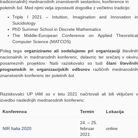
tradicionalnih) mednarodnih znanstvenih sestankov, konference in
poletnih šol. Med njimi velja izpostaviti dogodke z večletno tradicijo:
Triple I 2021 – Intuition, Imagination and Innovation in
Suicidiology
PhD Summer School in Discrete Mathematics
The Middle-European Conference on Applied Theoretical
Computer Science (MATCOS)
Poleg tega
organiziramo ali sodelujemo pri organizaciji
številni
nacionalnih in mednarodnih konferenc, delavnic ter srečanj v okviru
posameznih projektov. Naši raziskovalci so tudi
člani številni
programskih in organizacijskih odborov
različnih mednarodni
znanstvenih konferenc ter poletnih šol.
Raziskovalci UP IAM so v letu 2021 načrtovali ali bili vključeni v
izvedbo naslednjih mednarodnih konferenc:
Konferenca
Termin
Lokacija
24. – 25.
NIR Italia 2020
februar
online
2021