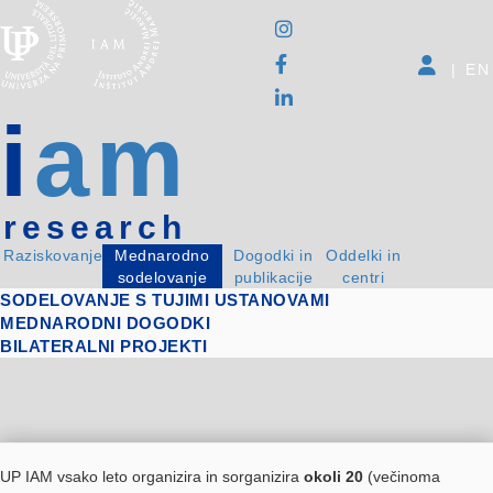
|
EN
i
am
research
Raziskovanje
Mednarodno
Dogodki in
Oddelki in
sodelovanje
publikacije
centri
SODELOVANJE S TUJIMI USTANOVAMI
MEDNARODNI DOGODKI
BILATERALNI PROJEKTI
UP IAM vsako leto organizira in sorganizira
okoli 20
(večinoma