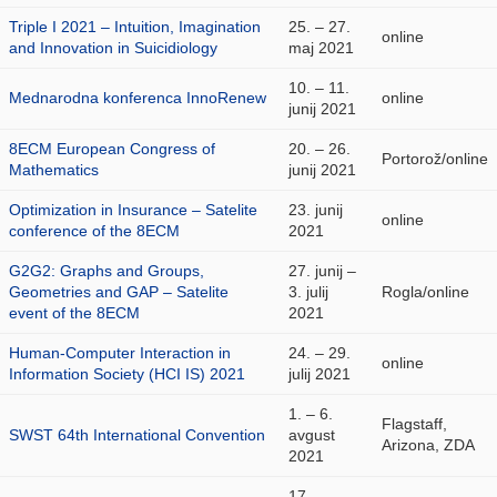
Triple I 2021 – Intuition, Imagination
25. – 27.
online
and Innovation in Suicidiology
maj 2021
10. – 11.
Mednarodna konferenca InnoRenew
online
junij 2021
8ECM European Congress of
20. – 26.
Portorož/online
Mathematics
junij 2021
Optimization in Insurance – Satelite
23. junij
online
conference of the 8ECM
2021
G2G2: Graphs and Groups,
27. junij –
Geometries and GAP – Satelite
3. julij
Rogla/online
event of the 8ECM
2021
Human-Computer Interaction in
24. – 29.
online
Information Society (HCI IS) 2021
julij 2021
1. – 6.
Flagstaff,
SWST 64th International Convention
avgust
Arizona, ZDA
2021
17.