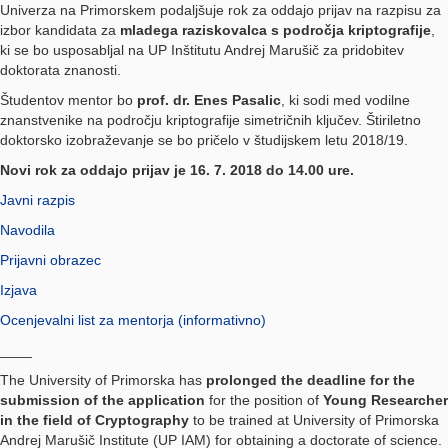
Univerza na Primorskem podaljšuje rok za oddajo prijav na razpisu za
izbor kandidata za
mladega raziskovalca s področja kriptografije
,
ki se bo usposabljal na UP Inštitutu Andrej Marušič za pridobitev
doktorata znanosti.
Študentov mentor bo
prof. dr. Enes Pasalic
, ki sodi med vodilne
znanstvenike na področju kriptografije simetričnih ključev. Štiriletno
doktorsko izobraževanje se bo pričelo v študijskem letu 2018/19.
Novi rok za oddajo prijav je 16. 7. 2018 do 14.00 ure.
Javni razpis
Navodila
Prijavni obrazec
Izjava
Ocenjevalni list za mentorja (informativno)
____
The University of Primorska has
prolonged the
deadline
for the
submission of the application
for the position of
Young Researcher
in the field of Cryptography
to be trained at University of Primorska
Andrej Marušič Institute (UP IAM) for obtaining a doctorate of science.