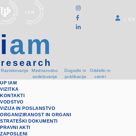
|
EN
i
am
research
Raziskovanje
Mednarodno
Dogodki in
Oddelki in
sodelovanje
publikacije
centri
UP IAM
VIZITKA
KONTAKTI
VODSTVO
VIZIJA IN POSLANSTVO
ORGANIZIRANOST IN ORGANI
STRATEŠKI DOKUMENTI
PRAVNI AKTI
ZAPOSLENI