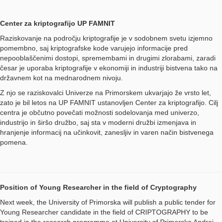
Center za kriptografijo UP FAMNIT
Raziskovanje na področju kriptografije je v sodobnem svetu izjemno
pomembno, saj kriptografske kode varujejo informacije pred
nepooblaščenimi dostopi, spremembami in drugimi zlorabami, zaradi
česar je uporaba kriptografije v ekonomiji in industriji bistvena tako na
državnem kot na mednarodnem nivoju.
Z njo se raziskovalci Univerze na Primorskem ukvarjajo že vrsto let,
zato je bil letos na UP FAMNIT ustanovljen Center za kriptografijo. Cilj
centra je občutno povečati možnosti sodelovanja med univerzo,
industrijo in širšo družbo, saj sta v moderni družbi izmenjava in
hranjenje informacij na učinkovit, zanesljiv in varen način bistvenega
pomena.
Position of Young Researcher in the field of Cryptography
Next week, the University of Primorska will publish a public tender for
Young Researcher candidate in the field of CRIPTOGRAPHY to be