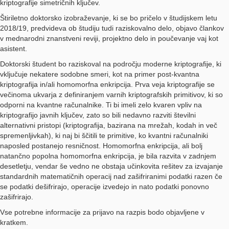
kriptografije simetričnih ključev.
Štiriletno doktorsko izobraževanje, ki se bo pričelo v študijskem letu
2018/19, predvideva ob študiju tudi raziskovalno delo, objavo člankov
v mednarodni znanstveni reviji, projektno delo in poučevanje vaj kot
asistent.
Doktorski študent bo raziskoval na področju moderne kriptografije, ki
vključuje nekatere sodobne smeri, kot na primer post-kvantna
kriptografija in/ali homomorfna enkripcija. Prva veja kriptografije se
večinoma ukvarja z definiranjem varnih kriptografskih primitivov, ki so
odporni na kvantne računalnike. Ti bi imeli zelo kvaren vpliv na
kriptografijo javnih ključev, zato so bili nedavno razviti številni
alternativni pristopi (kriptografija, bazirana na mrežah, kodah in več
spremenljivkah), ki naj bi ščitili te primitive, ko kvantni računalniki
naposled postanejo resničnost. Homomorfna enkripcija, ali bolj
natančno popolna homomorfna enkripcija, je bila razvita v zadnjem
desetletju, vendar še vedno ne obstaja učinkovita rešitev za izvajanje
standardnih matematičnih operacij nad zašifriranimi podatki razen če
se podatki dešifrirajo, operacije izvedejo in nato podatki ponovno
zašifrirajo.
Vse potrebne informacije za prijavo na razpis bodo objavljene v
kratkem.