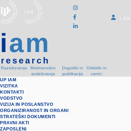
|
EN
i
am
research
Raziskovanje
Mednarodno
Dogodki in
Oddelki in
sodelovanje
publikacije
centri
UP IAM
VIZITKA
KONTAKTI
VODSTVO
VIZIJA IN POSLANSTVO
ORGANIZIRANOST IN ORGANI
STRATEŠKI DOKUMENTI
PRAVNI AKTI
ZAPOSLENI